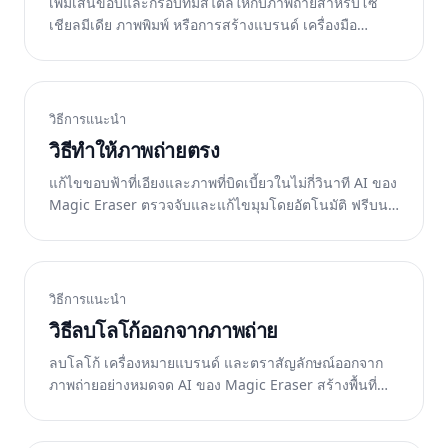
เพิ่มเส้นขอบและกรอบที่มีสไตล์ให้กับภาพถ่ายสำหรับโซ
เชียลมีเดีย ภาพพิมพ์ หรือการสร้างแบรนด์ เครื่องมือ
ออกแบบของ Magic Eraser มีสไตล์มากมาย ฟรีบนเว็บ
iOS และ Android
วิธีการแนะนำ
วิธีทำให้ภาพถ่ายตรง
แก้ไขขอบฟ้าที่เอียงและภาพที่บิดเบี้ยวในไม่กี่วินาที AI ของ
Magic Eraser ตรวจจับและแก้ไขมุมโดยอัตโนมัติ ฟรีบน
เว็บ iOS และ Android
วิธีการแนะนำ
วิธีลบโลโก้ออกจากภาพถ่าย
ลบโลโก้ เครื่องหมายแบรนด์ และตราสัญลักษณ์ออกจาก
ภาพถ่ายอย่างหมดจด AI ของ Magic Eraser สร้างพื้นที่
ด้านหลังโลโก้ขึ้นมาใหม่ ฟรีบนเว็บ iOS และ Android