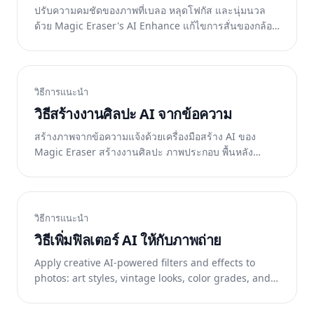
ปรับความคมชัดของภาพที่เบลอ หลุดโฟกัส และนุ่มนวล
ด้วย Magic Eraser's AI Enhance แก้ไขการสั่นของกล้อง
โฟกัสอัตโนมัติพลาด และความนุ่มนวลในสภาพแสงน้อย
ฟรีบนเว็บ iOS และ Android
วิธีการแนะนำ
วิธีสร้างงานศิลปะ AI จากข้อความ
สร้างภาพจากข้อความแจ้งด้วยเครื่องมือสร้าง AI ของ
Magic Eraser สร้างงานศิลปะ ภาพประกอบ พื้นหลัง
กราฟิกโซเชียลมีเดีย และภาพที่สร้างสรรค์จากคำอธิบาย
ฟรีบนเว็บ iOS และ Android
วิธีการแนะนำ
วิธีเพิ่มฟิลเตอร์ AI ให้กับภาพถ่าย
Apply creative AI-powered filters and effects to
photos: art styles, vintage looks, color grades, and
more. แปลงโฉมรูปภาพด้วยการแตะเพียงครั้งเดียว ฟรีบน
เว็บ iOS และ Android