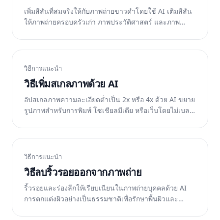
เพิ่มสีสันที่สมจริงให้กับภาพถ่ายขาวดำโดยใช้ AI เติมสีสัน
ให้ภาพถ่ายครอบครัวเก่า ภาพประวัติศาสตร์ และภาพ
บุคคลแนววินเทจ ฟรีบนเว็บ iOS และ Android
วิธีการแนะนำ
วิธีเพิ่มสเกลภาพด้วย AI
อัปสเกลภาพความละเอียดต่ำเป็น 2x หรือ 4x ด้วย AI ขยาย
รูปภาพสำหรับการพิมพ์ โซเชียลมีเดีย หรือเว็บโดยไม่เบลอ
หรือแตกเป็นพิกเซล ฟรีบนเว็บ iOS และ Android
วิธีการแนะนำ
วิธีลบริ้วรอยออกจากภาพถ่าย
ริ้วรอยและร่องลึกให้เรียบเนียนในภาพถ่ายบุคคลด้วย AI
การตกแต่งผิวอย่างเป็นธรรมชาติเพื่อรักษาพื้นผิวและ
ลักษณะเฉพาะตัว ฟรีบนเว็บ iOS และ Android