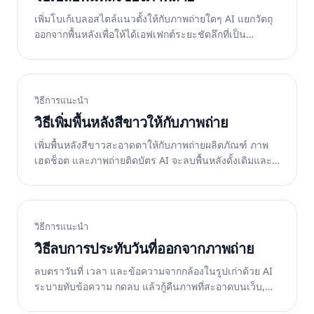
เพิ่มโบเก้เบลอสไตล์แนวตั้งให้กับภาพถ่ายใดๆ AI แยกวัตถุ
ออกจากพื้นหลังเพื่อให้ได้เอฟเฟกต์ระยะชัดลึกที่เป็น
ธรรมชาติ ฟรีบนเว็บ iOS และ Android
วิธีการแนะนำ
วิธีเพิ่มพื้นหลังสีขาวให้กับภาพถ่าย
เพิ่มพื้นหลังสีขาวสะอาดตาให้กับภาพถ่ายผลิตภัณฑ์ ภาพ
เฮดช็อต และภาพถ่ายติดบัตร AI จะลบพื้นหลังดั้งเดิมและ
แทนที่ด้วยสีขาวบริสุทธิ์ ฟรีบนเว็บ
วิธีการแนะนำ
วิธีลบการประทับวันที่ออกจากภาพถ่าย
ลบตราวันที่ เวลา และข้อความจากกล้องในรูปเก่าด้วย AI
ระบายทับข้อความ กดลบ แล้วกู้คืนภาพที่สะอาดบนเว็บ,
iOS หรือ Android