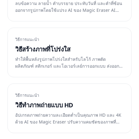
ลบข้อความ ลายน้ำ คำบรรยาย ประทับวันที่ และคำที่ซ้อน
ออกจากรูปภาพโดยใช้แปรง AI ของ Magic Eraser AI
สร้างพื้นผิวที่สะอาดด้านล่างขึ้นใหม่ ฟรีบนเว็บ iOS และ
Android
วิธีการแนะนำ
วิธีสร้างภาพที่โปร่งใส
ทำให้พื้นหลังรูปภาพโปร่งใสสำหรับโลโก้ ภาพตัด
ผลิตภัณฑ์ สติกเกอร์ และโอเวอร์เลย์การออกแบบ ส่งออก
เป็น PNG ด้วยความโปร่งใสของอัลฟ่า ฟรีบนเว็บ iOS และ
Android
วิธีการแนะนำ
วิธีทำภาพถ่ายแบบ HD
อัปเกรดภาพถ่ายความละเอียดต่ำเป็นคุณภาพ HD และ 4K
ด้วย AI ของ Magic Eraser ปรับความคมชัดของภาพที่
เบลอ เพิ่มรายละเอียด และเพิ่มจำนวนพิกเซลสำหรับการ
พิมพ์และการแสดงผล ฟรีบนเว็บ iOS และ Android