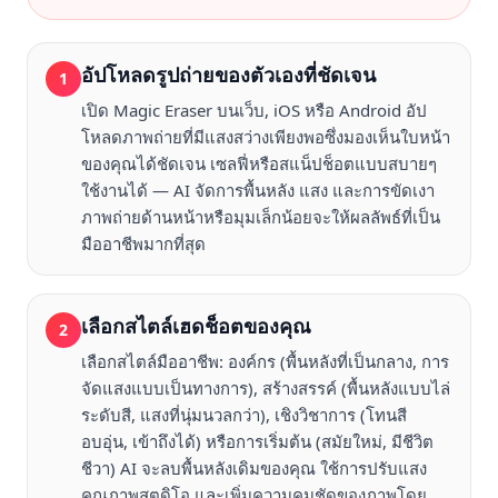
อัปโหลดรูปถ่ายของตัวเองที่ชัดเจน
1
เปิด Magic Eraser บนเว็บ, iOS หรือ Android อัป
โหลดภาพถ่ายที่มีแสงสว่างเพียงพอซึ่งมองเห็นใบหน้า
ของคุณได้ชัดเจน เซลฟี่หรือสแน็ปช็อตแบบสบายๆ
ใช้งานได้ — AI จัดการพื้นหลัง แสง และการขัดเงา
ภาพถ่ายด้านหน้าหรือมุมเล็กน้อยจะให้ผลลัพธ์ที่เป็น
มืออาชีพมากที่สุด
เลือกสไตล์เฮดช็อตของคุณ
2
เลือกสไตล์มืออาชีพ: องค์กร (พื้นหลังที่เป็นกลาง, การ
จัดแสงแบบเป็นทางการ), สร้างสรรค์ (พื้นหลังแบบไล่
ระดับสี, แสงที่นุ่มนวลกว่า), เชิงวิชาการ (โทนสี
อบอุ่น, เข้าถึงได้) หรือการเริ่มต้น (สมัยใหม่, มีชีวิต
ชีวา) AI จะลบพื้นหลังเดิมของคุณ ใช้การปรับแสง
คุณภาพสตูดิโอ และเพิ่มความคมชัดของภาพโดย