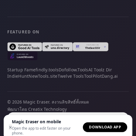
FEATURED ON
Startup Fame
findly.tools
Dofollow.Tools
AI Toolz Dir
IndieHunt
NewTools.site
Twelve Tools
ToolPilot
Dang.ai
© 2026 Magic Eraser. สงวนลิขสิทธิ์ทั้งหมด
พัฒนาโดย Creatix Technology
ไทย
Magic Eraser on mobile
×
DOWNLOAD APP
Open the app to edit faster on your
phone.