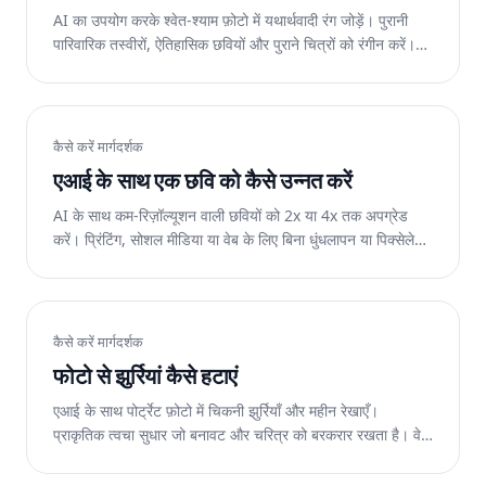
AI का उपयोग करके श्वेत-श्याम फ़ोटो में यथार्थवादी रंग जोड़ें। पुरानी
पारिवारिक तस्वीरों, ऐतिहासिक छवियों और पुराने चित्रों को रंगीन करें।
वेब, आईओएस और एंड्रॉइड पर निःशुल्क।
कैसे करें मार्गदर्शक
एआई के साथ एक छवि को कैसे उन्नत करें
AI के साथ कम-रिज़ॉल्यूशन वाली छवियों को 2x या 4x तक अपग्रेड
करें। प्रिंटिंग, सोशल मीडिया या वेब के लिए बिना धुंधलापन या पिक्सेलेशन
के फ़ोटो को बड़ा करें। वेब, आईओएस और एंड्रॉइड पर निःशुल्क।
कैसे करें मार्गदर्शक
फोटो से झुर्रियां कैसे हटाएं
एआई के साथ पोर्ट्रेट फ़ोटो में चिकनी झुर्रियाँ और महीन रेखाएँ।
प्राकृतिक त्वचा सुधार जो बनावट और चरित्र को बरकरार रखता है। वेब,
आईओएस और एंड्रॉइड पर निःशुल्क।