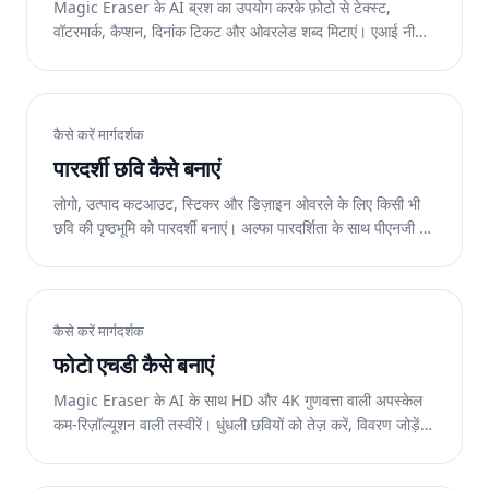
Magic Eraser के AI ब्रश का उपयोग करके फ़ोटो से टेक्स्ट,
वॉटरमार्क, कैप्शन, दिनांक टिकट और ओवरलेड शब्द मिटाएं। एआई नीचे
की साफ सतह का पुनर्निर्माण करता है। वेब, आईओएस और एंड्रॉइड पर
निःशुल्क।
कैसे करें मार्गदर्शक
पारदर्शी छवि कैसे बनाएं
लोगो, उत्पाद कटआउट, स्टिकर और डिज़ाइन ओवरले के लिए किसी भी
छवि की पृष्ठभूमि को पारदर्शी बनाएं। अल्फा पारदर्शिता के साथ पीएनजी के
रूप में निर्यात करें। वेब, आईओएस और एंड्रॉइड पर निःशुल्क।
कैसे करें मार्गदर्शक
फोटो एचडी कैसे बनाएं
Magic Eraser के AI के साथ HD और 4K गुणवत्ता वाली अपस्केल
कम-रिज़ॉल्यूशन वाली तस्वीरें। धुंधली छवियों को तेज़ करें, विवरण जोड़ें,
और मुद्रण और प्रदर्शन के लिए पिक्सेल गणना बढ़ाएँ। वेब, आईओएस
और एंड्रॉइड पर निःशुल्क।