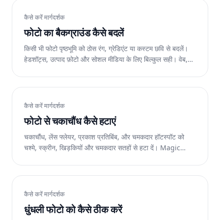
कैसे करें मार्गदर्शक
फोटो का बैकग्राउंड कैसे बदलें
किसी भी फोटो पृष्ठभूमि को ठोस रंग, ग्रेडिएंट या कस्टम छवि से बदलें।
हेडशॉट्स, उत्पाद फ़ोटो और सोशल मीडिया के लिए बिल्कुल सही। वेब,
आईओएस और एंड्रॉइड पर निःशुल्क।
कैसे करें मार्गदर्शक
फोटो से चकाचौंध कैसे हटाएं
चकाचौंध, लेंस फ्लेयर, प्रकाश प्रतिबिंब, और चमकदार हॉटस्पॉट को
चश्मे, स्क्रीन, खिड़कियों और चमकदार सतहों से हटा दें। Magic
Eraser का AI नीचे दिए गए विवरण को पुनर्स्थापित करता है। वेब,
आईओएस और एंड्रॉइड पर निःशुल्क।
कैसे करें मार्गदर्शक
धुंधली फोटो को कैसे ठीक करें