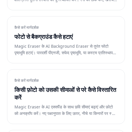
हटाएं और सेकंडों में रिज़ॉल्यूशन को बेहतर बनाएं।
कैसे करें मार्गदर्शक
फोटो से बैकग्राउंड कैसे हटाएं
Magic Eraser के AI Background Eraser से तुरंत फोटो
पृष्ठभूमि हटाएं। पारदर्शी पीएनजी, सफेद पृष्ठभूमि, या कस्टम प्रतिस्थापन
प्राप्त करें। वेब, आईओएस और एंड्रॉइड पर निःशुल्क।
कैसे करें मार्गदर्शक
किसी फ़ोटो को उसकी सीमाओं से परे कैसे विस्तारित
करें
Magic Eraser के AI एक्सपैंड के साथ छवि सीमाएं बढ़ाएं और फ़ोटो
को अनक्रॉप करें। नए पक्षानुपात के लिए ऊपर, नीचे या किनारों पर स्थान
जोड़ें। वेब, आईओएस और एंड्रॉइड पर निःशुल्क।