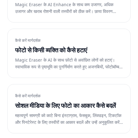
Magic Eraser के AI Enhance के साथ कम उजागर, अधिक
उजागर और खराब रोशनी वाली तस्वीरों को ठीक करें। छाया विवरण
पुनर्प्राप्त करें, रंग कास्ट सही करें, और एक्सपोज़र को स्वचालित रूप से
संतुलित करें।
कैसे करें मार्गदर्शक
फोटो से किसी व्यक्ति को कैसे हटाएं
Magic Eraser के AI के साथ फ़ोटो से अवांछित लोगों को हटाएं।
स्वाभाविक रूप से पृष्ठभूमि का पुनर्निर्माण करते हुए अजनबियों, फोटोबॉम्बर्स
और पूर्व-साझेदारों को मिटा दें।
कैसे करें मार्गदर्शक
सोशल मीडिया के लिए फोटो का आकार कैसे बदलें
महत्वपूर्ण सामग्री को काटे बिना इंस्टाग्राम, फेसबुक, लिंक्डइन, टिकटॉक
और पिनटेरेस्ट के लिए तस्वीरों का आकार बदलें और उन्हें अनुकूलित करें।
Magic Eraser किसी भी पहलू अनुपात में फिट होने के लिए AI के साथ
छवियों का विस्तार करता है।