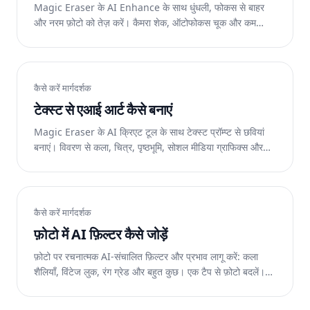
Magic Eraser के AI Enhance के साथ धुंधली, फोकस से बाहर
और नरम फ़ोटो को तेज़ करें। कैमरा शेक, ऑटोफोकस चूक और कम
रोशनी में नरमी को ठीक करें। वेब, आईओएस और एंड्रॉइड पर निःशुल्क।
कैसे करें मार्गदर्शक
टेक्स्ट से एआई आर्ट कैसे बनाएं
Magic Eraser के AI क्रिएट टूल के साथ टेक्स्ट प्रॉम्प्ट से छवियां
बनाएं। विवरण से कला, चित्र, पृष्ठभूमि, सोशल मीडिया ग्राफिक्स और
रचनात्मक दृश्य बनाएं। वेब, आईओएस और एंड्रॉइड पर निःशुल्क।
कैसे करें मार्गदर्शक
फ़ोटो में AI फ़िल्टर कैसे जोड़ें
फ़ोटो पर रचनात्मक AI-संचालित फ़िल्टर और प्रभाव लागू करें: कला
शैलियाँ, विंटेज लुक, रंग ग्रेड और बहुत कुछ। एक टैप से फ़ोटो बदलें।
वेब, आईओएस और एंड्रॉइड पर निःशुल्क।