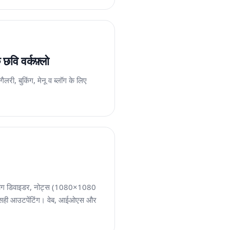
छवि वर्कफ़्लो
ैलरी, बुकिंग, मेनू व ब्लॉग के लिए
अनुभाग डिवाइडर, नोट्स (1080×1080
हलू-सही आउटपेंटिंग। वेब, आईओएस और