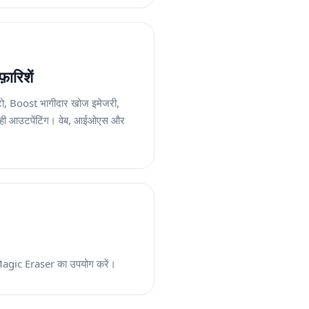
ारिशें
टो, Boost भागीदार खोज इमेजरी,
ू-सही आउटपेंटिंग। वेब, आईओएस और
िए Magic Eraser का उपयोग करें।