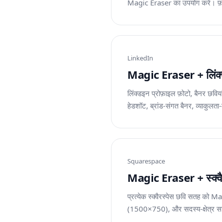
Magic Eraser का उपयोग करें। फ़ोट
LinkedIn
Magic Eraser + लिंक्डइन:
लिंक्डइन प्रोफ़ाइल फ़ोटो, बैनर छवि
हेडशॉट, ब्रांड-संगत बैनर, व्याकुलत
Squarespace
Magic Eraser + स्क्वैरस्प
प्रत्येक स्क्वैरस्पेस छवि सतह को M
(1500×750), और सदस्य-क्षेत्र साम