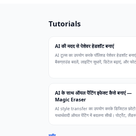
Tutorials
AI की मदद से पेशेवर हेडशॉट बनाएं
AI टूल्स का उपयोग करके पॉलिश्ड पेशेवर हेडशॉट बनाएं
बैकग्राउंड बदलें, लाइटिंग सुधारें, डिटेल बढ़ाएं, और फोट
स्टूडियो के बिना टीम पेज तैयार करें.
AI के साथ ऑयल पेंटिंग इफेक्ट कैसे बनाएं —
Magic Eraser
AI style transfer का उपयोग करके डिजिटल फ़ोटो
यथार्थवादी ऑयल पेंटिंग में बदलना सीखें। पोर्ट्रेट, लैंडस
और वॉल आर्ट के लिए brushstroke सिमुलेशन, कल
सैचुरेशन, canvas टेक्सचर और impasto इफेक्ट क
कवर करने वाली चरण-दर-चरण गाइड।
ब्लॉग