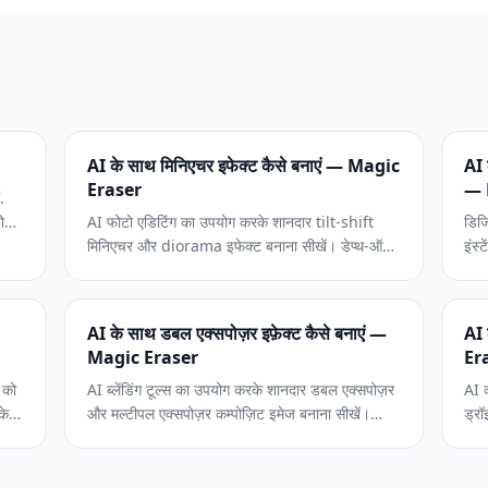
AI के साथ मिनिएचर इफेक्ट कैसे बनाएं — Magic
AI 
Eraser
— 
.
ो
AI फोटो एडिटिंग का उपयोग करके शानदार tilt-shift
डिज
मिनिएचर और diorama इफेक्ट बनाना सीखें। डेप्थ-ऑफ-
इंस्
फील्ड सिमुलेशन, कलर बूस्टिंग, और स्केल ट्रिक्स पर
उपयो
चरण-दर-चरण गाइड जो वास्तविक दृश्यों को छोटे मॉडल
विश
जैसा बनाते हैं।
गाइ
AI के साथ डबल एक्सपोज़र इफ़ेक्ट कैसे बनाएं —
AI 
Magic Eraser
Er
 को
AI ब्लेंडिंग टूल्स का उपयोग करके शानदार डबल एक्सपोज़र
AI 
्केप
और मल्टीपल एक्सपोज़र कम्पोज़िट इमेज बनाना सीखें।
ड्रॉ
र
पोर्ट्रेट सिल्हूट, टेक्सचर चयन, ब्लेंडिंग मोड और कलर
प्रो
ो
ग्रेडिंग को कवर करने वाली स्टेप-बाय-स्टेप गाइड।
पदान
करन