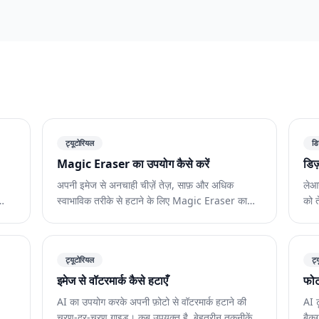
ट्यूटोरियल
डि
Magic Eraser का उपयोग कैसे करें
डिज
अपनी इमेज से अनचाही चीज़ें तेज़, साफ़ और अधिक
लेआउ
स्वाभाविक तरीके से हटाने के लिए Magic Eraser का
को 
उपयोग करना सीखें।
प्ल
ट्यूटोरियल
ट्
इमेज से वॉटरमार्क कैसे हटाएँ
फोट
AI का उपयोग करके अपनी फ़ोटो से वॉटरमार्क हटाने की
AI ट
चरण-दर-चरण गाइड। कब उपयुक्त है, बेहतरीन तकनीकें,
बैकग