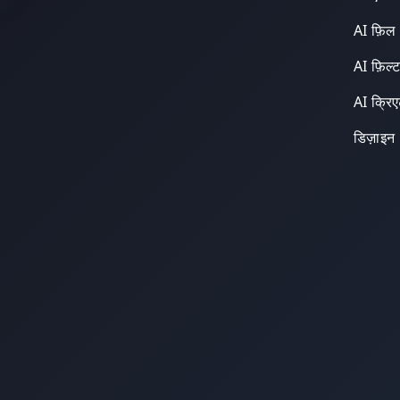
AI फ़िल
AI फ़िल्
AI क्रि
डिज़ाइन