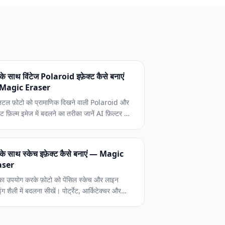
के साथ विंटेज Polaroid इफ़ेक्ट कैसे बनाएं
Magic Eraser
िटल फ़ोटो को प्रामाणिक दिखने वाली Polaroid और
टेंट फ़िल्म इमेज में बदलने का तरीका जानें AI फ़िल्टर का
ग करके। रंग विज्ञान, सॉफ्ट फ़ोकस, फ़्रेमिंग और युग-
िष्ट एजिंग इफ़ेक्ट को कवर करने वाली चरण-दर-चरण
ड
के साथ स्केच इफ़ेक्ट कैसे बनाएं — Magic
aser
का उपयोग करके फ़ोटो को पेंसिल स्केच और लाइन
इंग शैली में बदलना सीखें। पोर्ट्रेट, आर्किटेक्चर और
डक्ट इलस्ट्रेशन के लिए एज डिटेक्शन, स्ट्रोक वेट
ुक्रम, क्रॉस-हैचिंग, शेडिंग और पेपर टेक्सचर को कवर
े वाली चरण-दर-चरण मार्गदर्शिका।