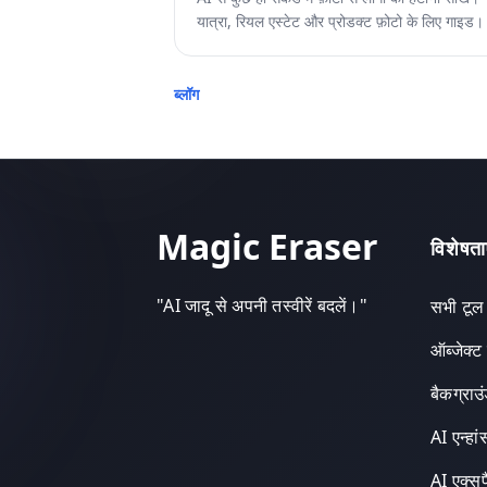
यात्रा, रियल एस्टेट और प्रोडक्ट फ़ोटो के लिए गाइड।
ब्लॉग
Magic Eraser
विशेषता
"
AI जादू से अपनी तस्वीरें बदलें।
"
सभी टूल
ऑब्जेक्ट
बैकग्राउ
AI एन्हां
AI एक्सप