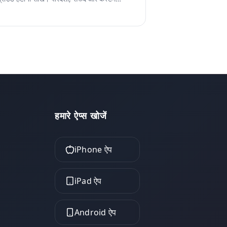
्राउंड को कवर करने वाली स्टेप-बाय-स्टेप गाइड।
हमारे ऐप्स खोजें
iPhone ऐप
iPad ऐप
Android ऐप