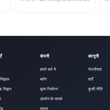
और Magic Eraser इसे कैसे संभालता है।
बैकग
एँ
कंपनी
कानूनी
हमारे बारे में
गोपनीयता
 रिमूवल
ब्लॉग
शर्तें
ंड रिमूवर
मूल्य निर्धारण
कुकी नीति
स
उपयोग के मामले
ैंड
तुलना