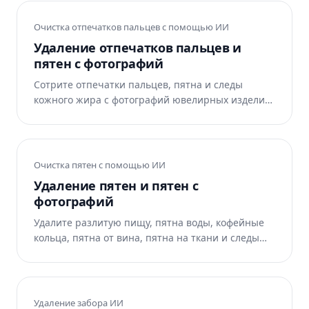
интерьера. Искусственный интеллект Magic
Eraser восстанавливает поверхность под ним.
Очистка отпечатков пальцев с помощью ИИ
Бесплатно в Интернете, iOS и Android.
Удаление отпечатков пальцев и
пятен с фотографий
Сотрите отпечатки пальцев, пятна и следы
кожного жира с фотографий ювелирных изделий,
фотографий телефонов и электроники,
стеклянных и зеркальных поверхностей,
кухонной техники и сантехники. Искусственный
интеллект Magic Eraser восстанавливает чистые
Очистка пятен с помощью ИИ
отражающие поверхности под ними. Бесплатно в
Удаление пятен и пятен с
Интернете, iOS и Android.
фотографий
Удалите разлитую пищу, пятна воды, кофейные
кольца, пятна от вина, пятна на ткани и следы
ржавчины с фотографий ресторанов и еды,
объявлений о недвижимости, фотографий
одежды и изображений образа жизни.
Искусственный интеллект Magic Eraser
Удаление забора ИИ