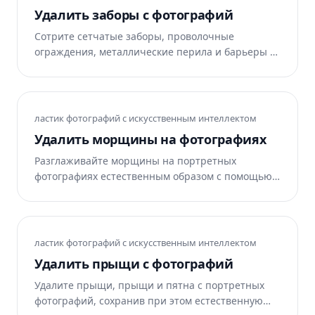
восстанавливает чистую поверхность под ним.
Удалить заборы с фотографий
Бесплатно в Интернете, iOS и Android.
Сотрите сетчатые заборы, проволочные
ограждения, металлические перила и барьеры с
фотографий зоопарка, спортивных состязаний,
концертов, дикой природы и недвижимости. ИИ
Magic Eraser реконструирует сцену за забором.
Бесплатно в Интернете, iOS и Android.
ластик фотографий с искусственным интеллектом
Удалить морщины на фотографиях
Разглаживайте морщины на портретных
фотографиях естественным образом с помощью
Magic Eraser. Уменьшите линии лба, «гусиные
лапки» и складки на шее, сохраняя при этом
реалистичность текстуры кожи. Бесплатно для
iOS, Android и в Интернете.
ластик фотографий с искусственным интеллектом
Удалить прыщи с фотографий
Удалите прыщи, прыщи и пятна с портретных
фотографий, сохранив при этом естественную