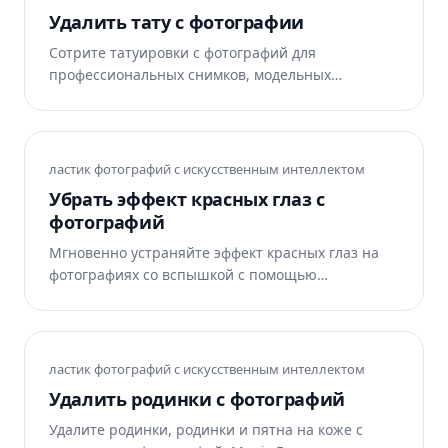
Удалить тату с фотографии
Сотрите татуировки с фотографий для
профессиональных снимков, модельных
портфолио и заявок на кастинги. Magic Eraser
удаляет татуировки и восстанавливает
естественную кожу. Бесплатно онлайн.
ластик фотографий с искусственным интеллектом
Убрать эффект красных глаз с
фотографий
Мгновенно устраняйте эффект красных глаз на
фотографиях со вспышкой с помощью
искусственного интеллекта. Magic Eraser
устраняет эффект красных глаз и
восстанавливает естественный цвет глаз.
Бесплатно в Интернете, iOS и Android.
ластик фотографий с искусственным интеллектом
Удалить родинки с фотографий
Удалите родинки, родинки и пятна на коже с