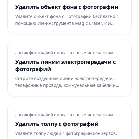
Удалить объект фона с фотографии
Удалите объект фона с фотографий бесплатно с
помощью ИИ-инструмента Magic Eraser. ИИ
автоматически восстанавливает область.
Работает в интернете, на iOS и Android.
ластик фотографий с искусственным интеллектом
Удалить линии электропередачи с
фотографий
Сотрите воздушные линии электропередачи,
телефонные провода, коммунальные кабели и
трансформаторы на опорах с фотографий
ландшафта, архитектуры и недвижимости. Magic
Eraser перестраивает небо и окружающую сцену.
Бесплатно в Интернете, iOS и Android.
ластик фотографий с искусственным интеллектом
Удалить толпу с фотографий
Удалите толпу людей с фотографий концертов,