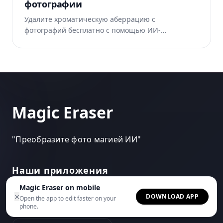
фотографии
Удалите хроматическую аберрацию с
фотографий бесплатно с помощью ИИ-
инструмента Magic Eraser. ИИ автоматически
восстанавливает область. Работает в интернете,
на iOS и Android.
Magic Eraser
"
Преобразите фото магией ИИ
"
Наши приложения
Magic Eraser on mobile
×
DOWNLOAD APP
Open the app to edit faster on your
Приложение iPhone
phone.