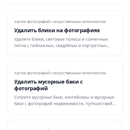
текстуру кожи. Magic Eraser очищает прыщи за
считанные секунды. Бесплатно для iOS, Android и
в Интернете.
ластик фотографий с искусственным интеллектом
Удалить блики на фотографиях
Удалите блики, световые полосы и солнечные
пятна с пейзажных, свадебных и портретных
фотографий. Magic Eraser удаляет оптические
артефакты, сохраняя при этом детализацию
изображения. Бесплатно в Интернете, iOS и
Android.
ластик фотографий с искусственным интеллектом
Удалить мусорные баки с
фотографий
Сотрите мусорные баки, контейнеры и мусорные
баки с фотографий недвижимости, путешествий
и архитектурных объектов. Magic Eraser удаляет
их и естественным образом перестраивает фон.
Бесплатно в Интернете, iOS и Android.