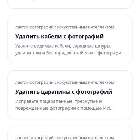
Magic Eraser удаляет сорняки и восстанавливает
чистоту газонов и грядок. Бесплатно в
Интернете, iOS и Android.
ластик фотографий с искусственным интеллектом
Удалить кабели с фотографий
Удалите видимые кабели, зарядные шнуры,
удлинители и беспорядок в кабелях с фотографий
продуктов, интерьеров и образа жизни. Magic
Eraser удаляет кабели и восстанавливает
поверхность. Бесплатно в Интернете, iOS и
Android.
ластик фотографий с искусственным интеллектом
Удалить царапины с фотографий
Исправьте поцарапанные, треснутые и
поврежденные фотографии с помощью ИИ.
Magic Eraser удаляет царапины со
отсканированных отпечатков и восстанавливает
чистоту деталей. Бесплатно в Интернете, iOS и
Android.
ластик фотографий с искусственным интеллектом