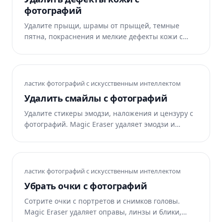
фотографий
Удалите прыщи, шрамы от прыщей, темные
пятна, покраснения и мелкие дефекты кожи с
портретных фотографий, снимков головы и
селфи. Искусственный интеллект Magic Eraser
сглаживает дефекты и сохраняет естественную
текстуру кожи. Бесплатно в Интернете, iOS и
ластик фотографий с искусственным интеллектом
Android.
Удалить смайлы с фотографий
Удалите стикеры эмодзи, наложения и цензуру с
фотографий. Magic Eraser удаляет эмодзи и
реконструирует скрытые детали. Бесплатно в
Интернете, iOS и Android.
ластик фотографий с искусственным интеллектом
Убрать очки с фотографий
Сотрите очки с портретов и снимков головы.
Magic Eraser удаляет оправы, линзы и блики,