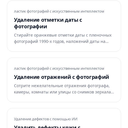
ластик фотографий с искусственным интеллектом
Удаление отметки даты с
фотографии
Стирайте оранжевые отметки даты с пленочных
фотографий 1990-х годов, наложений даты на
смартфоне и временных меток сканера. ИИ
Magic Eraser аккуратно восстанавливает
пространство под ним.
ластик фотографий с искусственным интеллектом
Удаление отражений с фотографий
Сотрите нежелательные отражения фотографа,
камеры, комнаты или улицы со снимков зеркала,
фотографий окон и глянцевых изделий. Magic
Eraser AI Fill восстанавливает поверхность под
ней. Бесплатно в Интернете, iOS и Android.
Удаление дефектов с помощью ИИ
Удалить дефекты кожи с