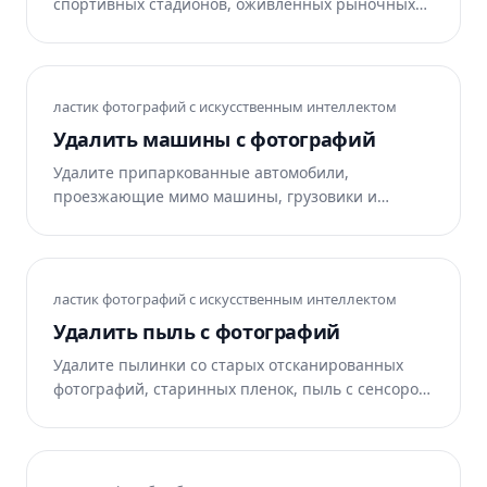
спортивных стадионов, оживленных рыночных
сцен, маршрутов парадов, общественных
площадей и мест проведения мероприятий.
Magic Eraser ИИ восстанавливает пол, землю или
фон под ним за секунды. Бесплатно в Интернете,
ластик фотографий с искусственным интеллектом
iOS и Android.
Удалить машины с фотографий
Удалите припаркованные автомобили,
проезжающие мимо машины, грузовики и
уличный транспорт из списков недвижимости,
архитектурных фотографий, снимков из
путешествий и уличных сцен. Magic Eraser
восстанавливает подъездную дорожку, дорогу
ластик фотографий с искусственным интеллектом
или фасад под ним. Бесплатно в Интернете, iOS и
Удалить пыль с фотографий
Android.
Удалите пылинки со старых отсканированных
фотографий, старинных пленок, пыль с сенсоров
на цифровых фотографиях, поверхностную пыль
на фотографиях продуктов и студийных фонах.
Magic Eraser удаляет сотни пятен за секунды.
Бесплатно в Интернете, iOS и Android.