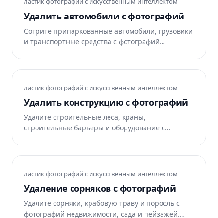
ластик фотографий с искусственным интеллектом
Удалить автомобили с фотографий
Сотрите припаркованные автомобили, грузовики
и транспортные средства с фотографий
недвижимости, архитектурных объектов и
фотографий путешествий. Magic Eraser удаляет
транспортные средства и реконструирует улицу,
подъездную дорожку или ландшафт. Бесплатно в
ластик фотографий с искусственным интеллектом
Интернете, iOS и Android.
Удалить конструкцию с фотографий
Удалите строительные леса, краны,
строительные барьеры и оборудование с
архитектурных фотографий, фотографий
путешествий и недвижимости. Magic Eraser
убирает строительный беспорядок и
перестраивает сцену. Бесплатно в Интернете,
ластик фотографий с искусственным интеллектом
iOS и Android.
Удаление сорняков с фотографий
Удалите сорняки, крабовую траву и поросль с
фотографий недвижимости, сада и пейзажей.