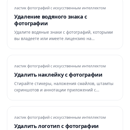
ластик фотографий с искусственным интеллектом
Удаление водяного знака с
фотографии
Удалите водяные знаки с фотографий, которыми
вы владеете или имеете лицензию на
редактирование. Искусственный интеллект Magic
Eraser восстанавливает пространство под ним за
считанные секунды. Перед использованием
прочтите руководство по лицензии.
ластик фотографий с искусственным интеллектом
Удалить наклейку с фотографии
Стирайте стикеры, наложения смайлов, штампы
скриншотов и аннотации приложений с
фотографий за считанные секунды. Magic Eraser
автоматически перестраивает область под ним.
ластик фотографий с искусственным интеллектом
Удалить логотип с фотографии