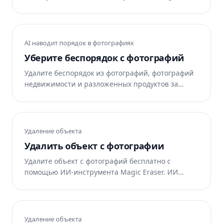
Eraser очищает фон и восстанавливает ориентир
позади них. Бесплатно в Интернете, iOS и
Android.
AI наводит порядок в фотографиях
Уберите беспорядок с фотографий
Удалите беспорядок из фотографий, фотографий
недвижимости и разложенных продуктов за
считанные секунды. Искусственный интеллект
Magic Eraser очищает сцену и перестраивает
фон. Бесплатно в Интернете, iOS и Android.
Удаление объекта
Удалить объект с фотографии
Удалите объект с фотографий бесплатно с
помощью ИИ-инструмента Magic Eraser. ИИ
автоматически восстанавливает область.
Работает в интернете, на iOS и Android.
Удаление объекта