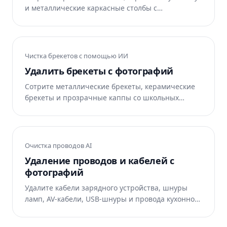
и металлические каркасные столбы с
экстерьеров недвижимости, фотографий
достопримечательностей и фотографий
архитектуры. ИИ Magic Eraser восстанавливает
фасад здания под ним. Бесплатно в Интернете,
Чистка брекетов с помощью ИИ
iOS и Android.
Удалить брекеты с фотографий
Сотрите металлические брекеты, керамические
брекеты и прозрачные каппы со школьных
портретов, свадебных фотографий, семейных
фотографий и фотографий. Искусственный
интеллект Magic Eraser восстанавливает чистые
естественные зубы. Бесплатно в Интернете, iOS
Очистка проводов AI
и Android.
Удаление проводов и кабелей с
фотографий
Удалите кабели зарядного устройства, шнуры
ламп, AV-кабели, USB-шнуры и провода кухонной
стойки из списков недвижимости, фотографий
продуктов, фотографий еды и домашнего