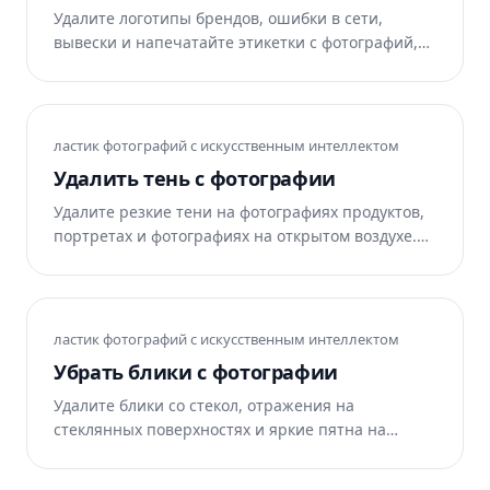
Удалите логотипы брендов, ошибки в сети,
вывески и напечатайте этикетки с фотографий,
на редактирование которых у вас есть права.
Искусственный интеллект Magic Eraser
восстанавливает пространство под ним за
считанные секунды.
ластик фотографий с искусственным интеллектом
Удалить тень с фотографии
Удалите резкие тени на фотографиях продуктов,
портретах и ​​фотографиях на открытом воздухе.
Magic Eraser AI Fill восстанавливает
пространство под ним, сохраняя при этом
естественное освещение.
ластик фотографий с искусственным интеллектом
Убрать блики с фотографии
Удалите блики со стекол, отражения на
стеклянных поверхностях и яркие пятна на
глянцевых изделиях. Magic Eraser AI Fill
реконструирует детали внизу.