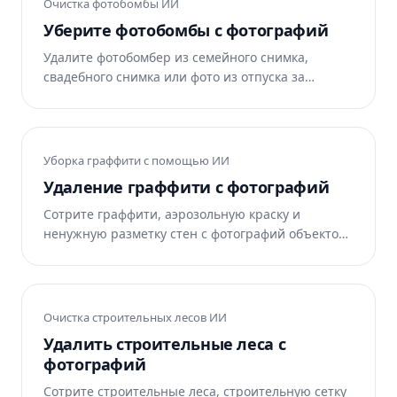
Очистка фотобомбы ИИ
Уберите фотобомбы с фотографий
Удалите фотобомбер из семейного снимка,
свадебного снимка или фото из отпуска за
считанные секунды. ИИ Magic Eraser
восстанавливает фон позади них. Бесплатно в
Интернете, iOS и Android.
Уборка граффити с помощью ИИ
Удаление граффити с фотографий
Сотрите граффити, аэрозольную краску и
ненужную разметку стен с фотографий объектов
недвижимости, фотографий из путешествий,
витрин деловых магазинов и уличных
фотографий. ИИ Magic Eraser восстанавливает
чистую стену под ней. Бесплатно в Интернете,
Очистка строительных лесов ИИ
iOS и Android.
Удалить строительные леса с
фотографий
Сотрите строительные леса, строительную сетку