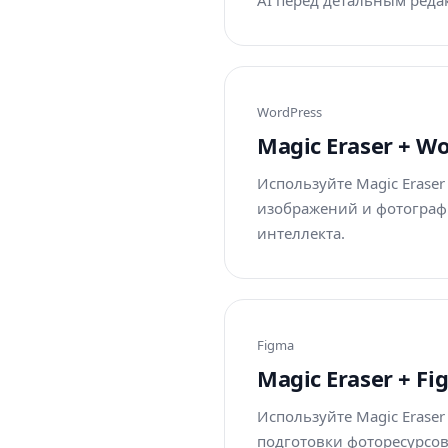
AI перед детальным реда
WordPress
Magic Eraser + 
Используйте Magic Erase
изображений и фотограф
интеллекта.
Figma
Magic Eraser + F
Используйте Magic Erase
подготовки фоторесурсов