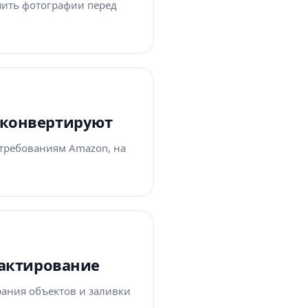
чшить фотографии перед
е конвертируют
 требованиям Amazon, на
едактирование
ирания объектов и заливки