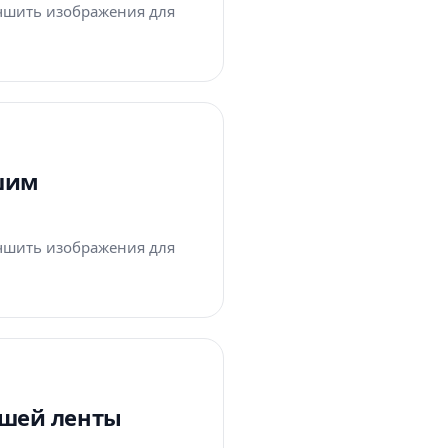
учшить изображения для
чшим
учшить изображения для
ашей ленты