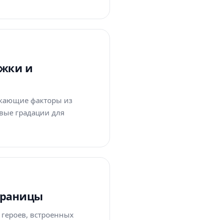
ожки и
лекающие факторы из
овые градации для
страницы
 героев, встроенных