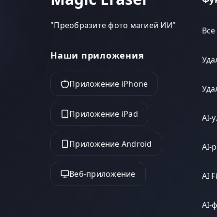
"
Преобразите фото магией ИИ
"
Все
Наши приложения
Уда
Приложение iPhone
Уда
Приложение iPad
AI-
Приложение Android
AI-
Веб-приложение
AI Fi
AI-