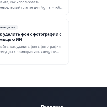
найте, как использовать
реводческий плагин для Figma, чтобы
стрее локализовать макеты и при
ом контролировать layout.
уководства
к удалить фон с фотографии с
омощью ИИ
найте, как удалить фон с фотографии
 секунды с помощью ИИ. Следуйте
шаговому процессу для прозрачного
G, белого или пользовательского
на.
Правовая