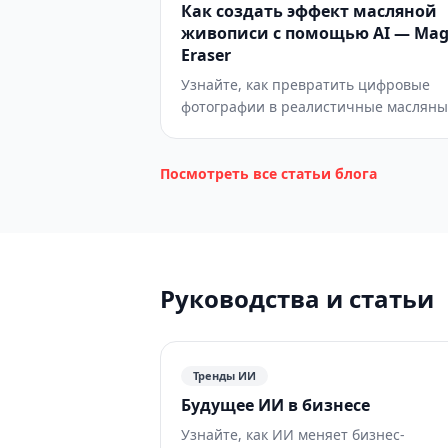
Как создать эффект масляной
живописи с помощью AI — Mag
Eraser
Узнайте, как превратить цифровые
фотографии в реалистичные масляны
картины с помощью AI style transfer.
Пошаговое руководство по симуляции
мазков, насыщенности цвета, текстур
Посмотреть все статьи блога
холста и эффектам импасто для
портретов, пейзажей и настенного
искусства.
Руководства и статьи
Тренды ИИ
Будущее ИИ в бизнесе
Узнайте, как ИИ меняет бизнес-