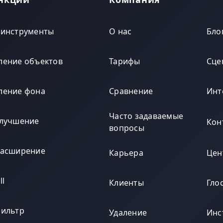
 инструменты
О нас
Бло
ление объектов
Тарифы
Сце
ление фона
Сравнение
Инт
Часто задаваемые
улучшение
Кон
вопросы
расширение
Карьера
Цен
ll
Клиенты
Гло
фильтр
Удаление
Инс