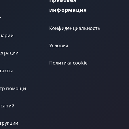
информация
г
Конфиденциальность
нарии
Условия
еграции
Политика cookie
такты
тр помощи
ссарий
трукции