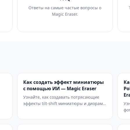
Ответы на самые частые вопросы о
и
Magic Eraser.
Как создать эффект миниатюры
Ка
с помощью ИИ — Magic Eraser
Po
Er
Узнайте, как создавать потрясающие
эффекты tilt-shift миниатюры и диорамы
Уз
е
с помощью ИИ-редактирования
фо
фотографий. Пошаговое руководство по
Po
ые
симуляции глубины резкости, усилению
по
цвета и масштабным трюкам, которые
ру