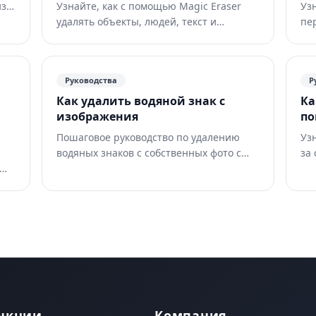
иза
Узнайте, как с помощью Magic Eraser
Уз
го
удалять объекты, людей, текст и
пе
отвлекающие детали с фото и получать
бы
более чистый результат ИИ.
эт
Руководства
Р
Как удалить водяной знак с
Ка
изображения
п
Пошаговое руководство по удалению
Уз
водяных знаков с собственных фото с
за
помощью ИИ. Когда это уместно,
по
техники и советы.
PN
фо
нкции
Компания