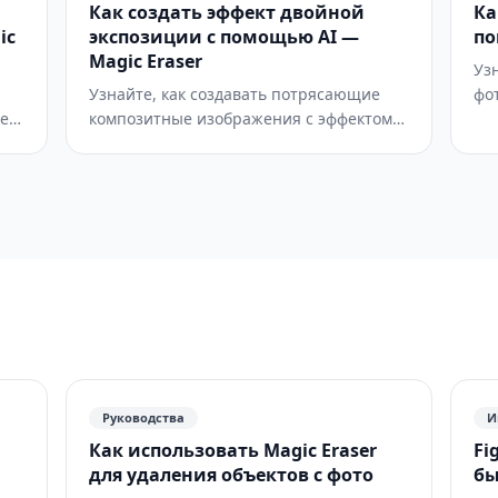
Как создать эффект двойной
Ка
превращают реальные сцены в
цв
ic
экспозиции с помощью AI —
по
крошечные модели.
ка
Magic Eraser
ха
Уз
Узнайте, как создавать потрясающие
фо
е
композитные изображения с эффектом
эс
двойной и множественной экспозиции с
AI
помощью инструментов AI-смешивания.
об
е
Пошаговое руководство по работе с
шт
портретными силуэтами, выбору
те
текстур, режимам наложения и
ар
цветокоррекции.
Руководства
И
Как использовать Magic Eraser
Fi
для удаления объектов с фото
бы