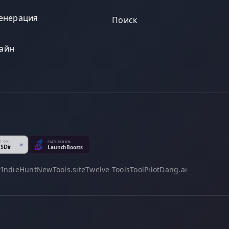
генерация
Поиск
айн
r
IndieHunt
NewTools.site
Twelve Tools
ToolPilot
Dang.ai