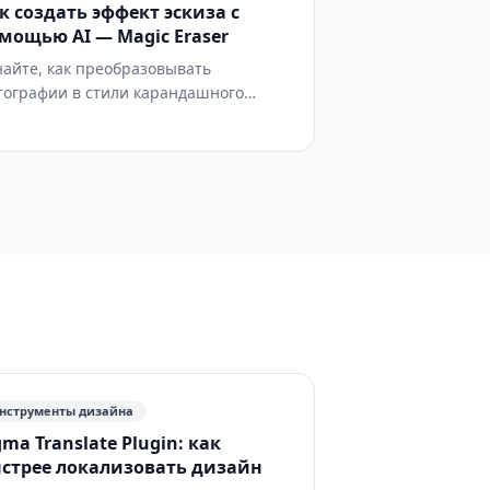
к создать эффект эскиза с
етопередачу, мягкий фокус,
мощью AI — Magic Eraser
дрирование и эффекты старения,
рактерные для разных эпох.
найте, как преобразовывать
тографии в стили карандашного
киза и линейного рисунка с помощью
. Пошаговое руководство по
наружению краёв, иерархии толщины
риха, перекрёстной штриховке,
ням и текстуре бумаги для портретов,
хитектуры и иллюстраций продуктов.
нструменты дизайна
gma Translate Plugin: как
стрее локализовать дизайн