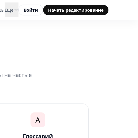
фы
Еще
Войти
Начать редактирование
ы на частые
A
Глоссарий