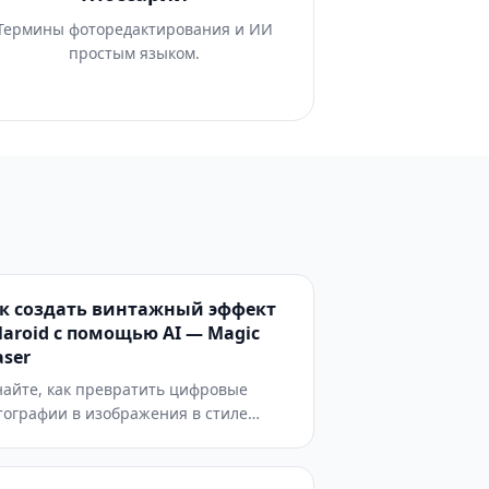
Термины фоторедактирования и ИИ
простым языком.
к создать винтажный эффект
laroid с помощью AI — Magic
aser
найте, как превратить цифровые
тографии в изображения в стиле
laroid и мгновенной пленки с
мощью AI-фильтров. Пошаговое
ководство, охватывающее