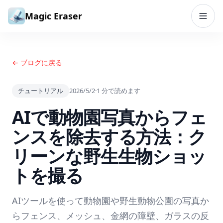
コンテンツへスキップ
Magic Eraser
← ブログに戻る
チュートリアル
2026/5/2
·
1
分で読めます
AIで動物園写真からフェ
ンスを除去する方法：ク
リーンな野生生物ショッ
トを撮る
AIツールを使って動物園や野生動物公園の写真か
らフェンス、メッシュ、金網の障壁、ガラスの反