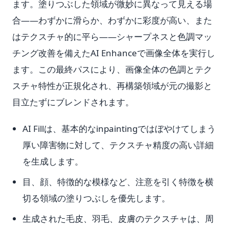
ます。塗りつぶした領域が微妙に異なって見える場
合——わずかに滑らか、わずかに彩度が高い、また
はテクスチャ的に平ら——シャープネスと色調マッ
チング改善を備えたAI Enhanceで画像全体を実行し
ます。この最終パスにより、画像全体の色調とテク
スチャ特性が正規化され、再構築領域が元の撮影と
目立たずにブレンドされます。
AI Fillは、基本的なinpaintingではぼやけてしまう
厚い障害物に対して、テクスチャ精度の高い詳細
を生成します。
目、顔、特徴的な模様など、注意を引く特徴を横
切る領域の塗りつぶしを優先します。
生成された毛皮、羽毛、皮膚のテクスチャは、周