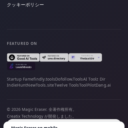
クッキーポリシー
FEATURED ON
Startup Fame
findly.tools
Dofollow.Tools
AI Toolz Dir
IndieHunt
NewTools.site
Twelve Tools
ToolPilot
Dang.ai
© 2026 Magic Eraser. 全著作権所有。
Creatix Technology が開発しました。
日本語
Magic Eraser on mobile