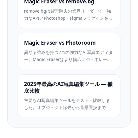
Magic Eraser vs remove.bg
remove.bgは背景除去の業界リーダーで、強
力なAPIとPhotoshop・Figmaプラグインを提
供しています。Magic Eraserはオブジェクト
除去、生成塗りつぶし、AI高画質化、デザイ
ンなど8つのAIツールを1つのエディターに統
Magic Eraser vs Photoroom
合しています。
異なる強みを持つ2つの強力なAI写真エディタ
ー。Magic Eraserはより幅広いジェネレーテ
ィブAIツールを提供し、Photoroomはeコマー
ス商品撮影とバッチ処理に優れています。あ
なたのワークフローに合うのはどちらか確認
2025年最高のAI写真編集ツール — 徹
しましょう。
底比較
主要なAI写真編集ツールをテスト・比較しま
した。オブジェクト除去から背景置換まで、
あなたのワークフローに最適なエディターを
見つけましょう。