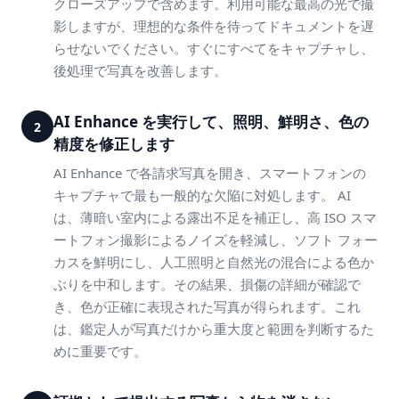
クローズアップで含めます。利用可能な最高の光で撮
影しますが、理想的な条件を待ってドキュメントを遅
らせないでください。すぐにすべてをキャプチャし、
後処理で写真を改善します。
AI Enhance を実行して、照明、鮮明さ、色の
2
精度を修正します
AI Enhance で各請求写真を開き、スマートフォンの
キャプチャで最も一般的な欠陥に対処します。 AI
は、薄暗い室内による露出不足を補正し、高 ISO スマ
ートフォン撮影によるノイズを軽減し、ソフト フォー
カスを鮮明にし、人工照明と自然光の混合による色か
ぶりを中和します。その結果、損傷の詳細が確認で
き、色が正確に表現された写真が得られます。これ
は、鑑定人が写真だけから重大度と範囲を判断するた
めに重要です。