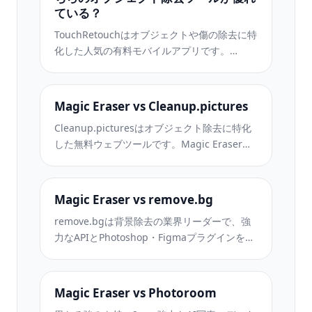
ている？
TouchRetouchはオブジェクトや傷の除去に特
化した人気の有料モバイルアプリです。
Magic Eraserはインストール不要で、あらゆ
るデバイスから無料でAI編集が利用できま
す。機能、価格、使いやすさを比較してみま
Magic Eraser vs Cleanup.pictures
しょう。
Cleanup.picturesはオブジェクト除去に特化
した無料ウェブツールです。Magic Eraserは8
つのAI編集ツール、モバイルアプリ、高度な
処理機能を備えています。両者の違いをご覧
ください。
Magic Eraser vs remove.bg
remove.bgは背景除去の業界リーダーで、強
力なAPIとPhotoshop・Figmaプラグインを提
供しています。Magic Eraserはオブジェクト
除去、生成塗りつぶし、AI高画質化、デザイ
ンなど8つのAIツールを1つのエディターに統
Magic Eraser vs Photoroom
合しています。