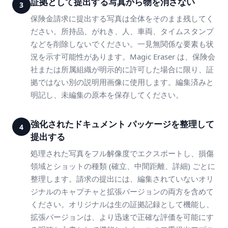
証拠として提出する写真から物を消さない
3
保険金請求に提出する写真は全体をそのまま残してく
ださい。所持品、がれき、人、車両、タイムスタンプ
などを削除しないでください。一見無関係な要素も状
況を示す可能性があります。Magic Eraser は、保険会
社または所属組織が明示的に許可した場合に限り、証
拠ではない別の説明用画像に使用します。編集済みと
明記し、未編集の原本を保存してください。
強化されたドキュメント パッケージを整理して
4
提出する
処理された写真をフル解像度でエクスポートし、損傷
領域とショットの種類 (確立、中間距離、詳細) ごとに
整理します。請求の提出には、編集されていないオリ
ジナルのキャプチャと拡張バージョンの両方を含めて
ください。オリジナルは生の証拠記録として機能し、
拡張バージョンは、より迅速で正確な評価を可能にす