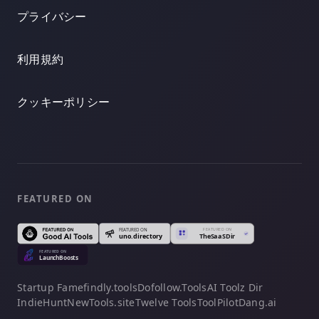
プライバシー
利用規約
クッキーポリシー
FEATURED ON
Startup Fame
findly.tools
Dofollow.Tools
AI Toolz Dir
IndieHunt
NewTools.site
Twelve Tools
ToolPilot
Dang.ai