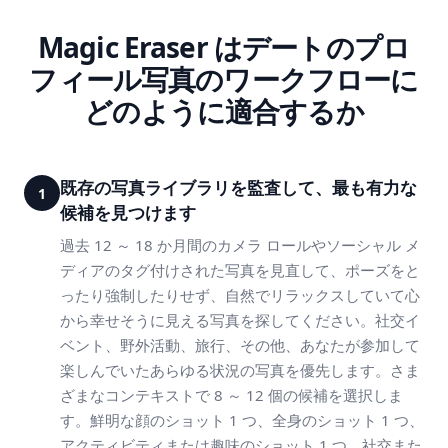
Magic Eraser はデートのプロ
フィール写真のワークフローに
どのように適合するか
既存の写真ライブラリを監査して、最も有力な
1
候補を見つけます
過去 12 ～ 18 か月間のカメラ ロールやソーシャル メ
ディアのタグ付けされた写真を見直して、ポーズをと
ったり強制したりせず、自然でリラックスしていて心
から幸せそうに見える写真を探してください。社交イ
ベント、野外活動、旅行、その他、あなたが参加して
楽しんでいたあらゆる状況の写真を優先します。さま
ざまなコンテキストで 8 ～ 12 個の候補を選択しま
す。鮮明な顔のショット 1 つ、全身のショット 1 つ、
アクティビティまたは趣味のショット 1 つ、社交また