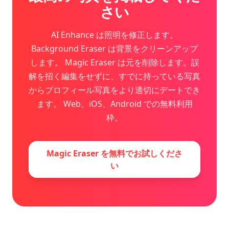
さい
AI Enhance は照明を修正します。
Background Eraser は背景をクリーンアップ
します。 Magic Eraser は元を削除します。誤
解を招く編集をせずに、すでに持っている写真
からプロフィール写真をより適切にデートでき
ます。 Web、iOS、Android での無料利用
枠。
Magic Eraser を無料でお試しくださ
い