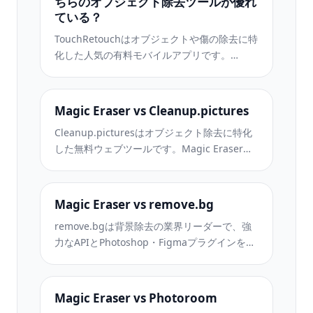
ちらのオブジェクト除去ツールが優れ
ている？
TouchRetouchはオブジェクトや傷の除去に特
化した人気の有料モバイルアプリです。
Magic Eraserはインストール不要で、あらゆ
るデバイスから無料でAI編集が利用できま
す。機能、価格、使いやすさを比較してみま
Magic Eraser vs Cleanup.pictures
しょう。
Cleanup.picturesはオブジェクト除去に特化
した無料ウェブツールです。Magic Eraserは8
つのAI編集ツール、モバイルアプリ、高度な
処理機能を備えています。両者の違いをご覧
ください。
Magic Eraser vs remove.bg
remove.bgは背景除去の業界リーダーで、強
力なAPIとPhotoshop・Figmaプラグインを提
供しています。Magic Eraserはオブジェクト
除去、生成塗りつぶし、AI高画質化、デザイ
ンなど8つのAIツールを1つのエディターに統
Magic Eraser vs Photoroom
合しています。