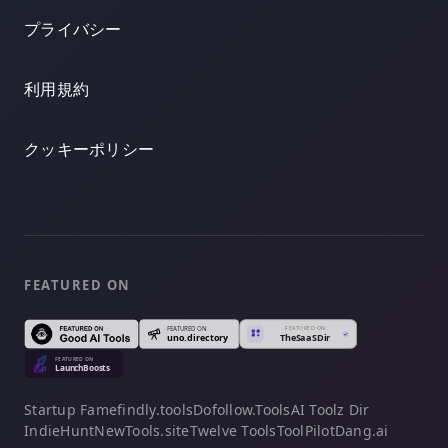
プライバシー
利用規約
クッキーポリシー
FEATURED ON
Startup Fame
findly.tools
Dofollow.Tools
AI Toolz Dir
IndieHunt
NewTools.site
Twelve Tools
ToolPilot
Dang.ai