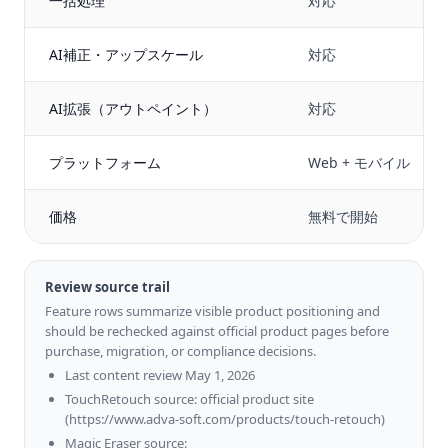
一括処理
対応
AI補正・アップスケール
対応
AI拡張（アウトペイント）
対応
プラットフォーム
Web + モバイル
価格
無料で開始
Review source trail
Feature rows summarize visible product positioning and
should be rechecked against official product pages before
purchase, migration, or compliance decisions.
Last content review May 1, 2026
TouchRetouch source: official product site
(https://www.adva-soft.com/products/touch-retouch)
Magic Eraser source: