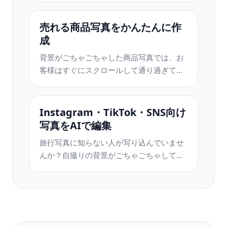
Photoshopのスキルがなくても瞬時にきれ
いな物件写真に仕上がります。
売れる商品写真をかんたんに作
成
背景がごちゃごちゃした商品写真では、お
客様はすぐにスクロールして通り過ぎてし
まいます。Magic Eraserなら、プロ品質の
商品画像を数秒で作成できます。
Photoshopのスキルは不要。アップロード
Instagram・TikTok・SNS向け
して、不要な部分を消して、すぐに出品し
写真をAIで編集
ましょう。
旅行写真に知らない人が写り込んでいませ
んか？自撮りの背景がごちゃごちゃしてい
ませんか？Photoshopで何時間もかける必
要はもうありません。Magic Eraserなら不
要なオブジェクトの除去、背景のクリーン
アップ、各プラットフォーム向けのリサイ
ズがワンタップで完了します。