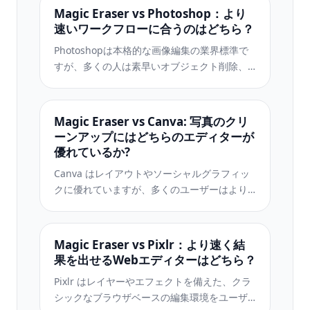
Magic Eraser vs Photoshop：より
速いワークフローに合うのはどちら？
Photoshopは本格的な画像編集の業界標準で
すが、多くの人は素早いオブジェクト削除、
きれいな背景、AIによる補正だけを必要とし
ています。Magic Eraserはそうした作業に特
化し、ウェブとモバイルで数秒で動く軽快な
Magic Eraser vs Canva: 写真のクリ
ワークフローを提供します。
ーンアップにはどちらのエディターが
優れているか?
Canva はレイアウトやソーシャルグラフィッ
クに優れていますが、多くのユーザーはより
高速なオブジェクト除去、よりきれいな背景
編集、より強力な AI 写真ツールを必要として
います。この比較では、画像優先のワークフ
Magic Eraser vs Pixlr：より速く結
ローにおいて Magic Eraser がどこでより適し
果を出せるWebエディターはどちら？
ているかを示します。
Pixlr はレイヤーやエフェクトを備えた、クラ
シックなブラウザベースの編集環境をユーザ