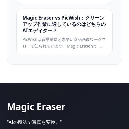
ーに提供します。Magic Eraser は、本格的な
編集インターフェースなしで洗練された仕上
がりを求めるユーザーのために、AIを最優先
Magic Eraser vs PicWish：クリーン
したクリーンアップ、強調、背景処理に特化
アップ作業に適しているのはどちらの
しています。
AIエディター？
PicWishは背景削除と素早い商品画像ワークフ
ローで知られています。Magic Eraserは、よ
り強力なオブジェクト削除、塗りつぶし、画
質向上、クリエイティブなAIツールを1つのエ
ディターに備え、より幅広く対応します。
Magic Eraser
"
AIの魔法で写真を変換。
"