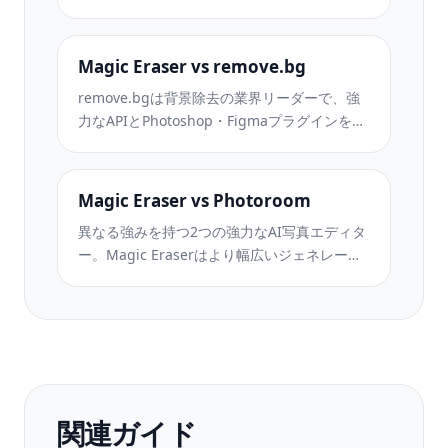
つのAI編集ツール、モバイルアプリ、高度な
処理機能を備えています。両者の違いをご覧
ください。
Magic Eraser vs remove.bg
remove.bgは背景除去の業界リーダーで、強
力なAPIとPhotoshop・Figmaプラグインを提
供しています。Magic Eraserはオブジェクト
除去、生成塗りつぶし、AI高画質化、デザイ
ンなど8つのAIツールを1つのエディターに統
Magic Eraser vs Photoroom
合しています。
異なる強みを持つ2つの強力なAI写真エディタ
ー。Magic Eraserはより幅広いジェネレーテ
ィブAIツールを提供し、Photoroomはeコマー
ス商品撮影とバッチ処理に優れています。あ
なたのワークフローに合うのはどちらか確認
しましょう。
関連ガイド