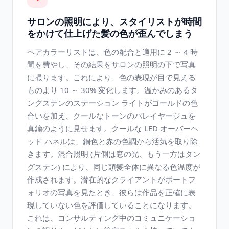
サロンの照明により、スタイリストが時間
をかけて仕上げた髪の色が歪んでしまう
ヘアカラーリストは、色の配合と適用に 2 ～ 4 時
間を費やし、その結果をサロンの照明の下で写真
に撮ります。これにより、色の表現が目で見える
ものより 10 ～ 30% 変化します。温かみのあるタ
ングステンのステーション ライトがゴールドの色
合いを加え、クールなトーンのバレイヤージュを
真鍮のように見せます。クールな LED オーバーヘ
ッド パネルは、銅色と赤の色調から活気を取り除
きます。混合照明 (片側は窓の光、もう一方はタン
グステン) により、同じ頭髪全体に異なる色温度が
作成されます。潜在的なクライアントがポートフ
ォリオの写真を見たとき、彼らは作品を正確に表
現していない色を評価していることになります。
これは、コンサルティング中のコミュニケーショ