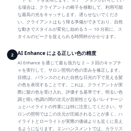
る場合は、クライアントの椅子を移動して、利用可能
な最高の光をキャッチします。遅らせないでくださ
い。クライアントはもう帰る準備ができており、自然
な動きでスタイルが変化し始める 5 ～ 10 分前に、ス
タイルのピークを捉えられる時間枠がかかります。
AI Enhance による正しい色の精度
2
AI Enhance を通じて最も強力な 2 ～ 3 回のキャプチ
ャを実行して、サロン照明の色の歪みを修正します。
目標は、バランスのとれた自然な日光の下で見える髪
の色を表現することです。これは、クライアントが実
際に髪の色を受け入れ、評価する基準です。明るい色
調と暗い色調の間の次元が芸術性となるバレイヤージ
ュとハイライトの作業には特に注意してください。サ
ロンの照明ではこの次元が圧縮されることが多く、ハ
イライトとローライトが実際の価値よりも近くに見え
るようになります。エンハンスメントでは、カラリス