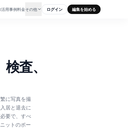
除
活用事例
料金
その他
ログイン
編集を始める
、検査、
頻繁に写真を撮
の入居と退去に
が必要で、すべ
ユニットのポー