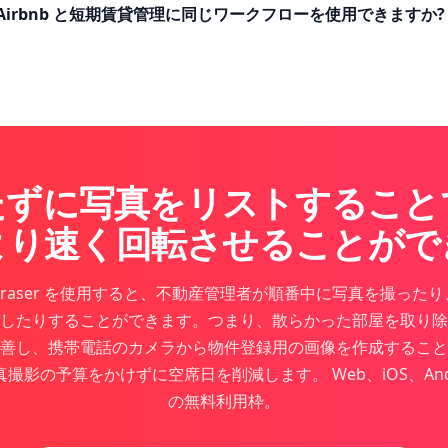
Airbnb と短期賃貸管理に同じワークフローを使用できますか?
たずに写真をリストすること
より速く回転させることがで
c Eraser を使用すると、不動産管理者が順番中に写真を撮った
したりすることができます。つまり、散らかった部屋を取り除
善し、携帯電話のカメラから物件登録用の画像を作成すること
撮影の予算をかけずに空席日を削減します。 Web、iOS、Andr
の無料利用枠。