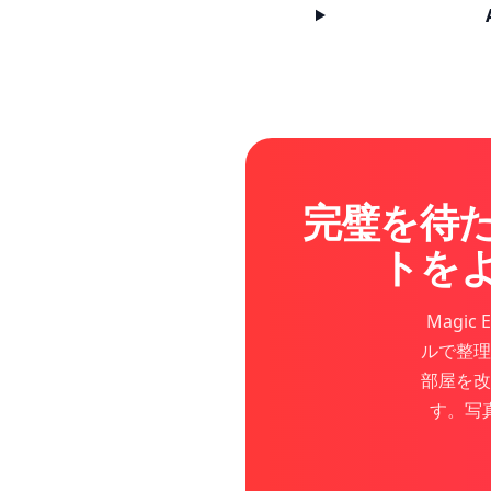
完璧を待
トを
Magi
ルで整理
部屋を改
す。写真