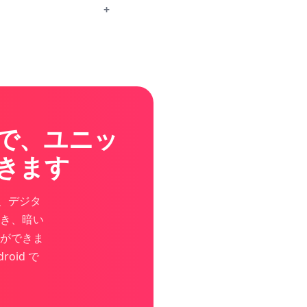
+
で、ユニッ
きます
り、デジタ
き、暗い
ができま
oid で