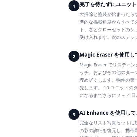
完了を待たずにユニット
1
大掃除と塗装が始まったら
準的な掲載角度からすべて
ト、窓とクローゼットのシ
受け入れます。次のステッ
Magic Eraser
2
Magic Eraser で
ッチ、およびその他のターン
埋め尽くします。物件の第
先します。 10 ユニットのタ
になるまでさらに 2 ～ 4 
AI Enhance を使
3
完全なリスト写真セットに対
の影の詳細を復元し、携帯