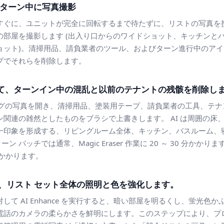
ターン中に写真撮影
すぐに、ユニットが完全に回転するまで待たずに、リストの写真を
の部屋を撮影します (出入り口からのワイドショット、キッチンと
ョット)。清掃用品、請負業者のツール、およびターン進行中のア
プでそれらを削除します。
 を使用して、ターンイン中の混乱と以前のテナントの残骸を削除し
リスティングの写真を開き、清掃用品、塗装用テープ、請負業者の工具、
関連の雑然としたものをブラシで上書きします。 AI は周囲の床
一印象を形成する、リビングルーム全体、キッチン、バスルーム、
ーン バッチでは通常、Magic Eraser 作業に 20 ～ 30 分か
日かかります。
用して、リスト セット全体の照明と色を強化します。
して AI Enhance を実行すると、暗い部屋を明るくし、蛍光色
電話のカメラの柔らかさを鮮明にします。このステップにより、プ