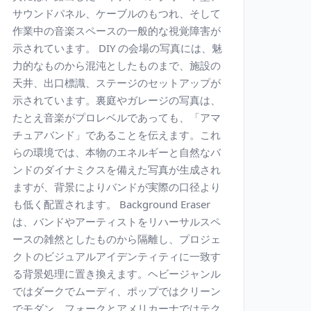
サウンドパネル、ケーブルのもつれ、そして
作業中の音楽スペースの一般的な視覚障害が
示されています。 DIY の会場の写真には、魅
力的なものから混沌としたものまで、施設の
天井、出口標識、ステージのセットアップが
示されています。裏庭やガレージの写真は、
たとえ音楽がプロレベルであっても、「アマ
チュアバンド」であることを伝えます。これ
らの環境では、本物のエネルギーと自然なバ
ンドのダイナミクスを備えた写真が生成され
ますが、背景によりバンドが実際の口径より
も低く配置されます。 Background Eraser
は、バンドやアーティストをリハーサルスペ
ースの雑然としたものから隔離し、プロジェ
クトのビジュアルアイデンティティに一致す
る背景処理に置き換えます。ヘビージャンル
ではダークでムーディ、ポップではクリーン
でモダン、フォークとアメリカーナではテク