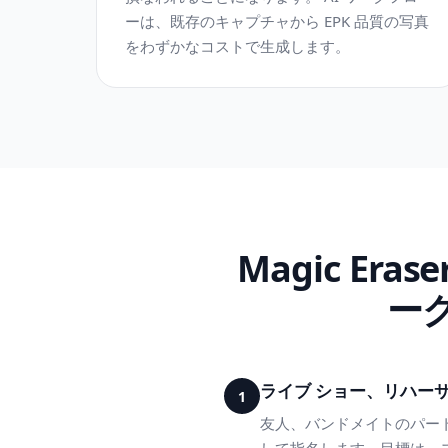
ーは、既存のキャプチャから EPK 品質の写真
をわずかなコストで生成します。
Magic E
ー
ライブ ショー、リハー
1
友人、バンドメイトのパートナ