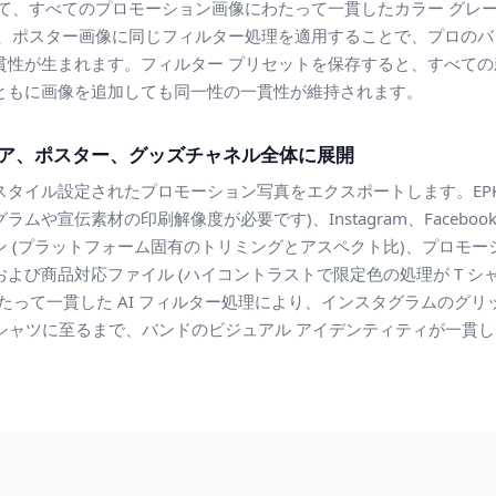
して、すべてのプロモーション画像にわたって一貫したカラー グレー
ア、ポスター画像に同じフィルター処理を適用することで、プロのバ
貫性が生まれます。フィルター プリセットを保存すると、すべて
ともに画像を追加しても同一性の一貫性が維持されます。
ィア、ポスター、グッズチャネル全体に展開
タイル設定されたプロモーション写真をエクスポートします。EPK
や宣伝素材の印刷解像度が必要です)、Instagram、Facebook、
ン (プラットフォーム固有のトリミングとアスペクト比)、プロモ
よび商品対応ファイル (ハイコントラストで限定色の処理が T 
たって一貫した AI フィルター処理により、インスタグラムのグ
 シャツに至るまで、バンドのビジュアル アイデンティティが一貫