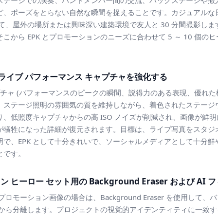
ステージでの演奏、バンドメンバー間の交流、バックステージや搬
ど、ポーズをとらない自然な瞬間を捉えることです。カジュアルな日
、屋外の場所または興味深い建築環境で友人と 30 分間撮影します。 
から EPK とプロモーションのニーズに合わせて 5 ～ 10 個の
用してライブ パフォーマンス キャプチャを強化する
チャ (パフォーマンスのピークの瞬間、説得力のある表現、優れた構成) 
、ステージ照明の雰囲気の質を維持しながら、着色されたステージ
、低照度キャプチャからの高 ISO ノイズが削減され、画像が鮮明
が犠牲になった詳細が復元されます。目標は、ライブ写真をスタジ
明で、EPK として十分きれいで、ソーシャルメディアとして十分
とです。
ヒーロー セット用の Background Eraser および AI
プロモーション画像の場合は、Background Eraser を使用し
景から分離します。プロジェクトの視覚的アイデンティティに一致