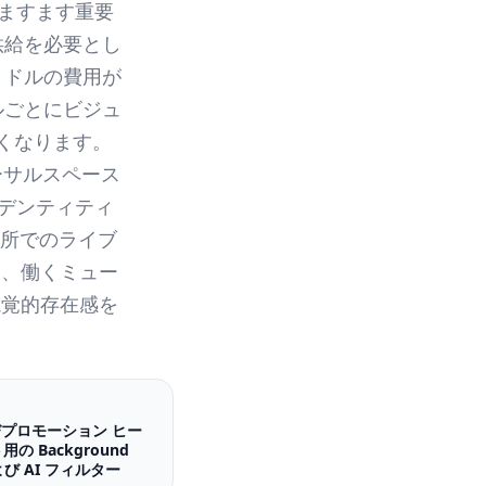
てますます重要
供給を必要とし
0 ドルの費用が
ルごとにビジュ
くなります。
ハーサルスペース
イデンティティ
場所でのライブ
て、働くミュー
視覚的存在感を
よびプロモーション ヒー
の Background
および AI フィルター