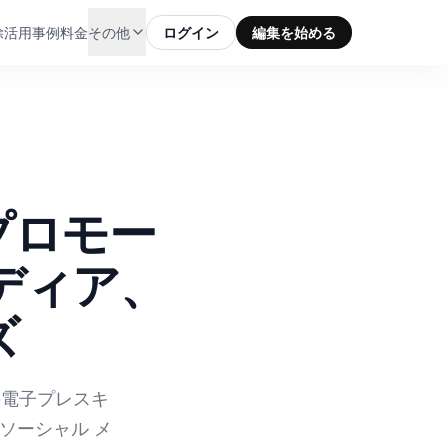
除
活用事例
料金
その他
ログイン
編集を始める
プロモー
メディア、
ズ
の電子プレスキ
ソーシャル メ