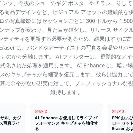
テンツ、今後のショーのギグ ポスターやチラシ、そし
る商品デザインなど、ビジュアル アセットの継続的な
の写真撮影にはセッションごとに 300 ドルから 1,50
ンナップが変わり、見た目が進化し、リリース サイク
デンティティを更新する必要があるため、結果はすぐに古
und Eraser は、バンドやアーティストの写真を会場やリ
ものから分離します。 AI フィルターは、視覚的なア
式化された処理を適用します。 AI Enhance は、暗い
スのキャプチャから細部を復元します。彼らは協力し
算に余裕がない現実に対して、プロフェッショナルな
維持します。
STEP
2
STEP
3
ーサル、カジ
AI Enhance を使用してライブ パ
EPK お
ス写真ライ
フォーマンス キャプチャを強化す
ロー セット用
る
Eraser 