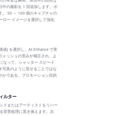
入の率直な瞬間、休憩中の自然な
中の撮影を 1 回追加します。ポ
50 ～ 100 個のキャプチャの
ヒーロー イメージを選択して強化
を選択し、AI Enhance で実
ウォッシュの歪みが補正され、よ
になって、シャッター スピード
オ写真のように見せることではな
鮮やかである、プロモーション目的
 フィルター
て、バンドまたはアーティストをリハー
する背景処理に置き換えます。次