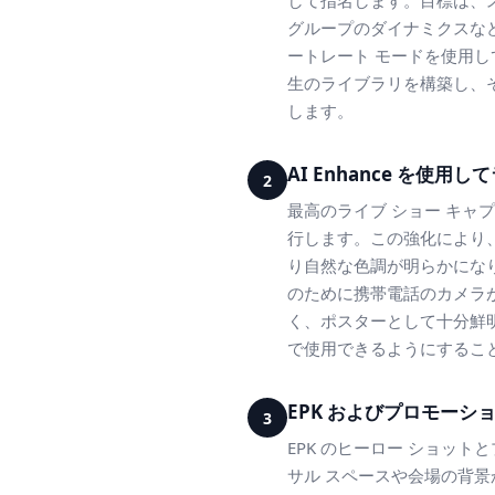
して指名します。目標は、
グループのダイナミクスな
ートレート モードを使用して
生のライブラリを構築し、そこ
します。
AI Enhance を使
2
最高のライブ ショー キャプ
行します。この強化により
り自然な色調が明らかになり
のために携帯電話のカメラ
く、ポスターとして十分鮮
で使用できるようにするこ
EPK およびプロモーション 
3
EPK のヒーロー ショットと
サル スペースや会場の背