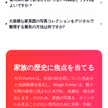
+
よいですか？
大規模な家系図の写真コレクションをデジタルで
+
整理する最良の方法は何ですか?
家族の歴史に焦点を当てる
AI Enhance は、先祖の顔を隠していた色あせ
た色調範囲を復元し、Magic Eraser は、数十
年間の保管に残された水汚れ、色褪せ、傷を除
去します。そのため、家族の写真を、オリジナ
ルを見ることのない世代のために共有、印刷、