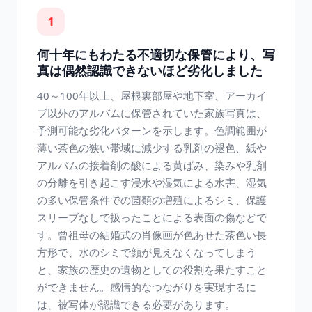
1
何十年にもわたる不適切な保管により、写
真は偶然認識できないほど劣化しました
40～100年以上、屋根裏部屋や地下室、アーカイ
ブ以外のアルバムに保管されていた家族写真は、
予測可能な劣化パターンを示します。色調範囲が
薄い茶色の狭い帯域に減少する乳剤の褪色、紙や
アルバムの接着剤の酸による黄ばみ、染みや乳剤
の分離を引き起こす浸水や湿気による水害、湿気
の多い保管条件での菌類の増殖によるシミ、保護
スリーブなしで扱ったことによる表面の傷などで
す。曾祖母の結婚式の肖像画が色あせた茶色い長
方形で、水のシミで顔が見えなくなってしまう
と、家族の歴史の遺物としての役割を果たすこと
ができません。感情的なつながりを実現するに
は、被写体が認識できる必要があります。