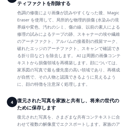
ティファクトを削除する
色調の修復により画像が読みやすくなった後、Magic
Eraser を使用して、局所的な物理的損傷 (水染みの境
界線や変色、汚れのシミ、傷の線、以前の素人による
修理の試みによるテープの跡、スキャナーの埃や繊維
のアーチファクト、アルバムの接着剤の残留マーク、
破れたエッジのアーチファクト、スキャンで確認でき
る折り目など) を除去します。 AI は周囲の画像コンテ
キストから損傷領域を再構築します。顔については、
家系図の写真で最も優先度の高い領域であり、再構成
が自然で、その人物と認識できるように見えるよう
に、顔の特徴を注意深く処理します。
復元された写真を家族と共有し、将来の世代の
4
ために保存します
復元された写真を、さまざまな共有コンテキストに合
わせて複数の解像度でエクスポートします。家族のア