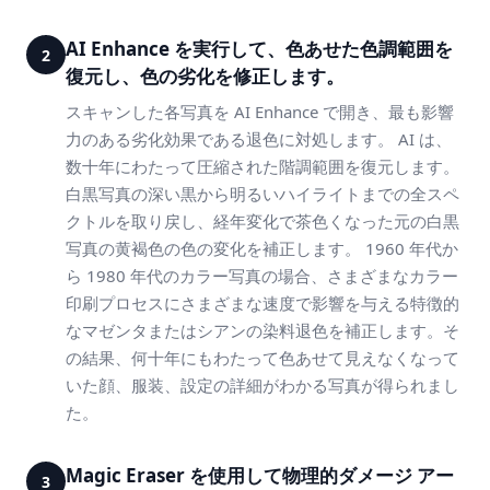
AI Enhance を実行して、色あせた色調範囲を
2
復元し、色の劣化を修正します。
スキャンした各写真を AI Enhance で開き、最も影響
力のある劣化効果である退色に対処します。 AI は、
数十年にわたって圧縮された階調範囲を復元します。
白黒写真の深い黒から明るいハイライトまでの全スペ
クトルを取り戻し、経年変化で茶色くなった元の白黒
写真の黄褐色の色の変化を補正します。 1960 年代か
ら 1980 年代のカラー写真の場合、さまざまなカラー
印刷プロセスにさまざまな速度で影響を与える特徴的
なマゼンタまたはシアンの染料退色を補正します。そ
の結果、何十年にもわたって色あせて見えなくなって
いた顔、服装、設定の詳細がわかる写真が得られまし
た。
Magic Eraser を使用して物理的ダメージ アー
3