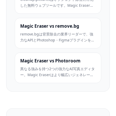
した無料ウェブツールです。Magic Eraserは8
つのAI編集ツール、モバイルアプリ、高度な
処理機能を備えています。両者の違いをご覧
ください。
Magic Eraser vs remove.bg
remove.bgは背景除去の業界リーダーで、強
力なAPIとPhotoshop・Figmaプラグインを提
供しています。Magic Eraserはオブジェクト
除去、生成塗りつぶし、AI高画質化、デザイ
ンなど8つのAIツールを1つのエディターに統
Magic Eraser vs Photoroom
合しています。
異なる強みを持つ2つの強力なAI写真エディタ
ー。Magic Eraserはより幅広いジェネレーテ
ィブAIツールを提供し、Photoroomはeコマー
ス商品撮影とバッチ処理に優れています。あ
なたのワークフローに合うのはどちらか確認
しましょう。