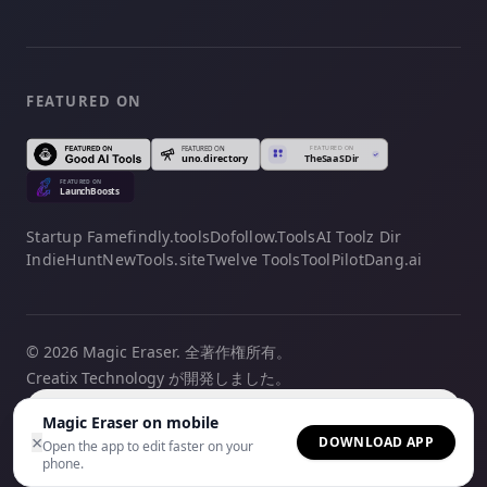
FEATURED ON
Startup Fame
findly.tools
Dofollow.Tools
AI Toolz Dir
IndieHunt
NewTools.site
Twelve Tools
ToolPilot
Dang.ai
© 2026 Magic Eraser. 全著作権所有。
Creatix Technology が開発しました。
日本語
Magic Eraser on mobile
×
DOWNLOAD APP
Open the app to edit faster on your
phone.