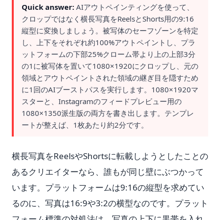
Quick answer:
AIアウトペインティングを使って、
クロップではなく横長写真をReelsとShorts用の9:16
縦型に変換しましょう。被写体のセーフゾーンを特定
し、上下をそれぞれ約100%アウトペイントし、プラ
ットフォームの下部25%クローム帯より上の上部3分
の1に被写体を置いて1080×1920にクロップし、元の
領域とアウトペイントされた領域の継ぎ目を隠すため
に1回のAIブーストパスを実行します。1080×1920マ
スターと、Instagramのフィードプレビュー用の
1080×1350派生版の両方を書き出します。テンプレ
ートが整えば、1枚あたり約2分です。
横長写真をReelsやShortsに転載しようとしたことの
あるクリエイターなら、誰もが同じ壁にぶつかって
います。プラットフォームは9:16の縦型を求めてい
るのに、写真は16:9や3:2の横型なのです。プラット
フォーム標準の対処法は、写真の上下に黒帯を入れ