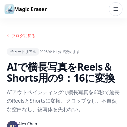
コンテンツへスキップ
Magic Eraser
← ブログに戻る
チュートリアル
2026/4/1
·
1
分で読めます
AIで横長写真をReels＆
Shorts用の9：16に変換
AIアウトペインティングで横長写真を60秒で縦長
のReelsとShortsに変換。クロップなし、不自然
な空白なし、被写体を失わない。
Alex Chen