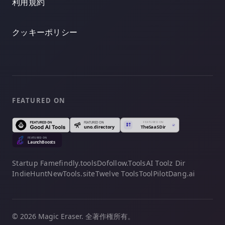
利用規約
クッキーポリシー
FEATURED ON
Startup Fame
findly.tools
Dofollow.Tools
AI Toolz Dir
IndieHunt
NewTools.site
Twelve Tools
ToolPilot
Dang.ai
© 2026 Magic Eraser. 全著作権所有。