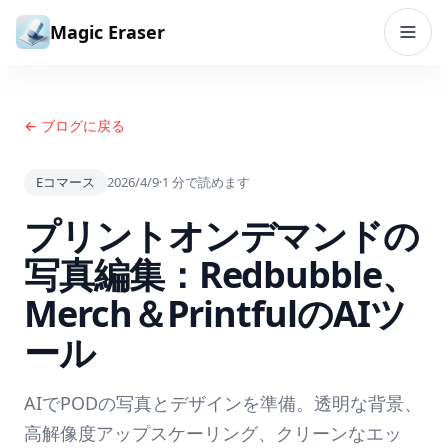
コンテンツへスキップ
Magic Eraser
← ブログに戻る
Eコマース
2026/4/9
·
1
分で読めます
プリントオンデマンドの
写真編集：Redbubble、
Merch＆PrintfulのAIツ
ール
AIでPODの写真とデザインを準備。透明な背景、
高解像度アップスケーリング、クリーンなエッ