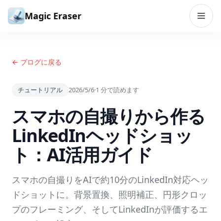
コンテンツへスキップ
Magic Eraser
← ブログに戻る
チュートリアル
2026/5/6
·
1
分で読めます
スマホの自撮りから作る
LinkedInヘッドショッ
ト：AI活用ガイド
スマホの自撮りをAIで約10分のLinkedIn対応ヘッ
ドショットに。背景置換、照明補正、円形クロッ
プのフレーミング、そしてLinkedInが評価するエ