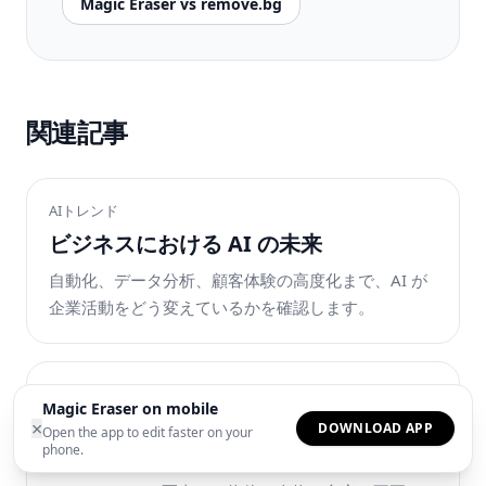
Magic Eraser vs remove.bg
関連記事
AIトレンド
ビジネスにおける AI の未来
自動化、データ分析、顧客体験の高度化まで、AI が
企業活動をどう変えているかを確認します。
チュートリアル
Magic Eraser on mobile
Magic Eraserで写真から不要なものを
×
DOWNLOAD APP
Open the app to edit faster on your
phone.
消す方法