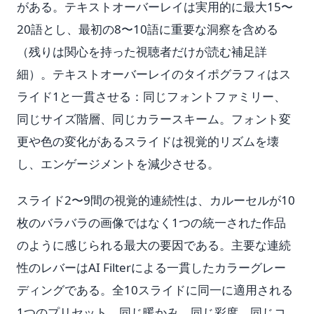
がある。テキストオーバーレイは実用的に最大15〜
20語とし、最初の8〜10語に重要な洞察を含める
（残りは関心を持った視聴者だけが読む補足詳
細）。テキストオーバーレイのタイポグラフィはス
ライド1と一貫させる：同じフォントファミリー、
同じサイズ階層、同じカラースキーム。フォント変
更や色の変化があるスライドは視覚的リズムを壊
し、エンゲージメントを減少させる。
スライド2〜9間の視覚的連続性は、カルーセルが10
枚のバラバラの画像ではなく1つの統一された作品
のように感じられる最大の要因である。主要な連続
性のレバーはAI Filterによる一貫したカラーグレー
ディングである。全10スライドに同一に適用される
1つのプリセット、同じ暖かみ、同じ彩度、同じコ