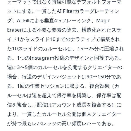
ォーマットではなく持続可能なデフォルトフォーマ
ットにする。一貫したAI Filterカラーグレーディン
グ、AI Fillによる垂直4:5フレーミング、Magic
Eraserによる不要な要素の除去、構造化されたスラ
イド1からスライド10までのナラティブで構築され
た10スライドのカルーセルは、15〜25分に圧縮され
る。1つのInstagram投稿のデザインと同等である。
週に3〜5個のカルーセルを公開するクリエイターの
場合、毎週のデザインバジェットは90〜150分であ
る。1回の作業セッションに収まる。複合効果（カ
ルーセルは週を超えて保存率を構築し、保存率は配
信を複合し、配信はアカウント成長を複合する）に
より、一貫したカルーセル公開は個人クリエイター
が持つ最もレバレッジの高い頻度レバーである。