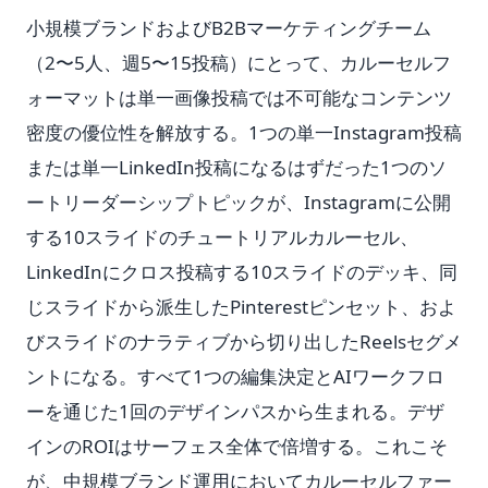
小規模ブランドおよびB2Bマーケティングチーム
（2〜5人、週5〜15投稿）にとって、カルーセルフ
ォーマットは単一画像投稿では不可能なコンテンツ
密度の優位性を解放する。1つの単一Instagram投稿
または単一LinkedIn投稿になるはずだった1つのソ
ートリーダーシップトピックが、Instagramに公開
する10スライドのチュートリアルカルーセル、
LinkedInにクロス投稿する10スライドのデッキ、同
じスライドから派生したPinterestピンセット、およ
びスライドのナラティブから切り出したReelsセグメ
ントになる。すべて1つの編集決定とAIワークフロ
ーを通じた1回のデザインパスから生まれる。デザ
インのROIはサーフェス全体で倍増する。これこそ
が、中規模ブランド運用においてカルーセルファー