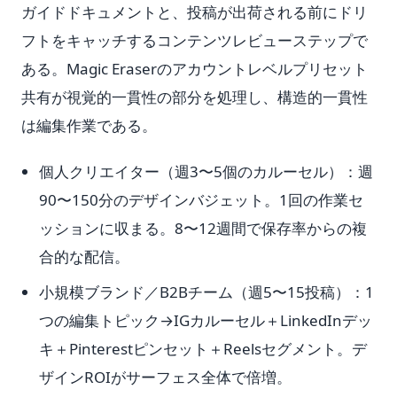
ガイドドキュメントと、投稿が出荷される前にドリ
フトをキャッチするコンテンツレビューステップで
ある。Magic Eraserのアカウントレベルプリセット
共有が視覚的一貫性の部分を処理し、構造的一貫性
は編集作業である。
個人クリエイター（週3〜5個のカルーセル）：週
90〜150分のデザインバジェット。1回の作業セ
ッションに収まる。8〜12週間で保存率からの複
合的な配信。
小規模ブランド／B2Bチーム（週5〜15投稿）：1
つの編集トピック→IGカルーセル＋LinkedInデッ
キ＋Pinterestピンセット＋Reelsセグメント。デ
ザインROIがサーフェス全体で倍増。