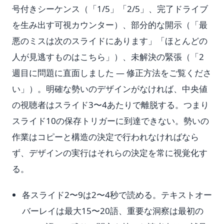
号付きシーケンス（「1/5」「2/5」、完了ドライブ
を生み出す可視カウンター）、部分的な開示（「最
悪のミスは次のスライドにあります」「ほとんどの
人が見逃すものはこちら」）、未解決の緊張（「2
週目に問題に直面しました — 修正方法をご覧くださ
い」）。明確な勢いのデザインがなければ、中央値
の視聴者はスライド3〜4あたりで離脱する。つまり
スライド10の保存トリガーに到達できない。勢いの
作業はコピーと構造の決定で行われなければなら
ず、デザインの実行はそれらの決定を常に視覚化す
る。
各スライド2〜9は2〜4秒で読める。テキストオー
バーレイは最大15〜20語、重要な洞察は最初の