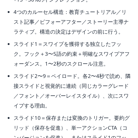
4つのカルーセル構造：教育チュートリアル／リ
スト記事／ビフォーアフター／ストーリー主導ナ
ラティブ。構造の決定はデザインの前に行う。
スライド1＝スワイプを獲得する独立したフッ
ク。フック＋3〜5語の約束＋明確なスワイプアフ
ォーダンス。1〜2秒のスクロール注意。
スライド2〜9＝ペイロード。各2〜4秒で読め、隣
接スライドと視覚的に連続（同じカラーグレード
／フォント／オーバーレイスタイル）、次にスワ
イプする理由。
スライド10＝保存または変換のトリガー。要約グ
リッド（保存を促進）、単一アクションCTA（コ
ンバージョンを促進）、またはスライド1のフッ