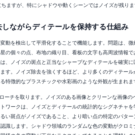
立ちますが、特にシャドウや動くシーンではノイズが残りま
去しながらディテールを保持する仕組み
波変動を検出して平滑化することで機能します。問題は、微
、星の個々の点、布地の織り目、看板の文字も高周波情報で
ムは、ノイズの斑点と正当なシャープなディテールを確実に
います。ノイズ除去を強くするほど、より多くのディテール
れる特徴的なプラスチックや水彩画のような外観が生まれま
なるアプローチを取ります。ノイズのある画像とクリーンな画像の
ットワークは、ノイズとディテールの統計的なシグネチャを
明るい斑点がノイズであること、より暗い点の特定のパター
を認識します。シャドウ領域のランダムな色の変動がクロミ