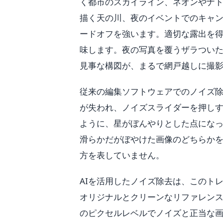
く都市のスカイライン、ネオンやナ
描く天の川、夜のイベントでのキャ
ードオフを強います。適切な露出を得
味します。夜の写真を覆うザラつい
見事な構図が、まるで網戸越しに撮
従来の編集ソフトウェアでのノイズ
が失われ、ノイズスライダーを押し
ように、星がぼんやりとした点にな
滑らかだがぼやけた画像のどちらか
方を表していません。
AIを活用したノイズ除去は、このト
オリジナルとクリーンなリファレンスバー
のピクセルレベルでノイズと正当な