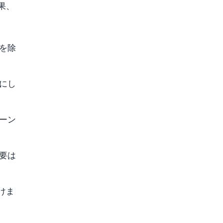
果、
を除
にし
リーン
要は
けま