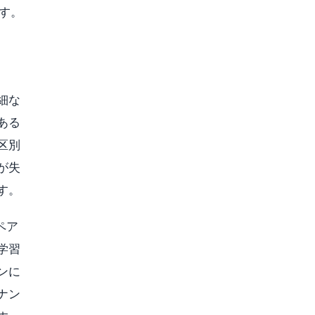
す。
細な
ある
区別
が失
す。
ペア
学習
ンに
ナン