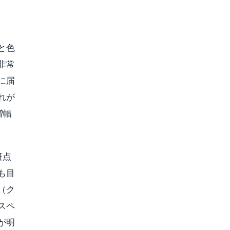
と色
非常
に届
れが
増幅
斑点
も目
（ク
スペ
が明