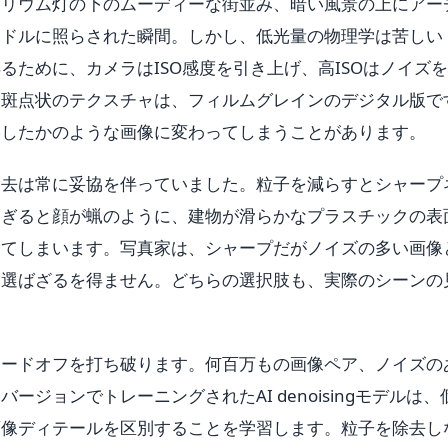
トリウム灯の下のムーディーな街並み、暗い風景の上にアー
ンドルに照らされた瞬間。しかし、低光量の物理学は苦しい
るために、カメラはISO感度を引き上げ、高ISOはノイズ
た斑点状のテクスチャは、フィルムグレインのデジタル版で
影したかのような画像に変わってしまうことがあります。
除去は常に妥協を伴っていました。粒子を減らすとシャープ
すぎると顔が蝋のように、建物が滑らかなプラスチックの表
ってしまいます。写真家は、シャープだがノイズの多い画像
を選ばざるを得ません。どちらの選択肢も、実際のシーンの
レードオフを打ち破ります。何百万もの画像ペア、ノイズの
ジョンでトレーニングされたAI denoisingモデルは、
画像ディテールを区別することを学習します。粒子を除去し