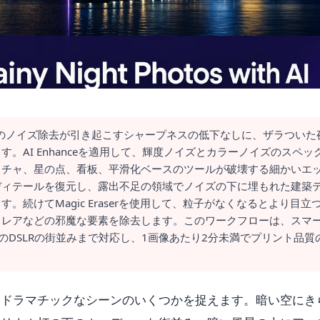
来のノイズ除去が引き起こすシャープネスの低下なしに、ザラついた
。AI Enhanceを適用して、輝度ノイズとカラーノイズのスペッ
スチャ、星の点、看板、平滑化ベースのツールが破壊する細かいエ
ディテールを復元し、露出不足の領域でノイズの下に埋もれた建築
続けてMagic Eraserを使用して、粒子がなくなるとより目立
フレアなどの邪魔な要素を除去します。このワークフローは、スマ
のDSLRの街並みまで対応し、1画像あたり2分未満でプリント品質
もドラマチックなシーンのいくつかを捉えます。暗い空にき