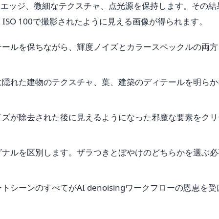
なエッジ、微細なテクスチャ、点光源を保持します。その結
も、ISO 100で撮影されたように見える画像が得られます。
テールを保ちながら、輝度ノイズとカラースペックルの両方
に隠れた建物のテクスチャ、葉、建築のディテールを明らか
ムからノイズが除去された後に見えるようになった邪魔な要素をク
グナルを区別します。ザラつきとぼやけのどちらかを選ぶ必
シーンのすべてがAI denoisingワークフローの恩恵を受