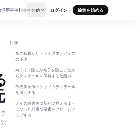
除
活用事例
料金
その他
ログイン
編集を始める
目次
夜の写真がザラつく理由とノイズ
の正体
AIノイズ除去が粒子を除去しなが
る
らディテールを保持する仕組み
低光量画像のシャドウディテール
元
を復元する
ノイズ除去後に新たに見えるよう
になった邪魔な要素をクリーンア
カラ
ップする
を除