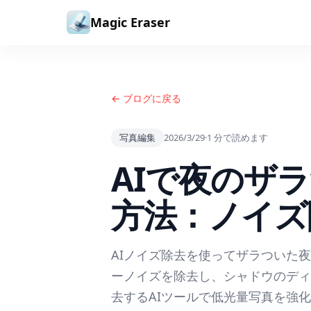
コンテンツへスキップ
Magic Eraser
← ブログに戻る
写真編集
2026/3/29
·
1
分で読めます
AIで夜のザ
方法：ノイズ
AIノイズ除去を使ってザラついた
ーノイズを除去し、シャドウのディ
去するAIツールで低光量写真を強