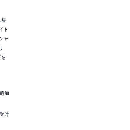
に集
イト
シャ
ま
質を
追加
受け