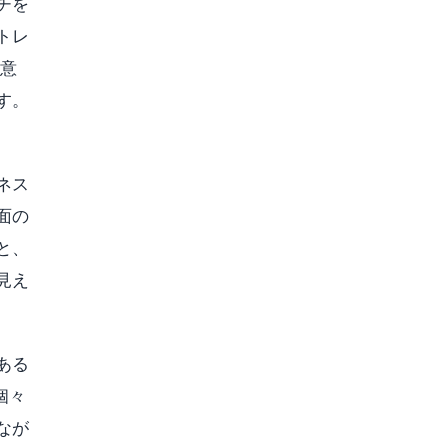
チを
トレ
を意
す。
ネス
面の
と、
見え
ある
個々
なが