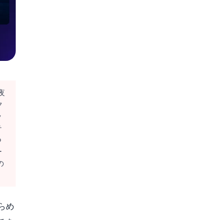
夜
ク
ッ
テ
つ
ー
の
らめ