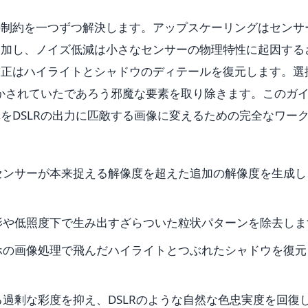
の制約を一つずつ解決します。アップスケーリングはセンサ
追加し、ノイズ低減は小さなセンサーの物理特性に起因する
補正はハイライトとシャドウのディテールを復元します。選
ぼかされていたであろう邪魔な要素を取り除きます。このガ
をDSLRの出力に匹敵する画像に変えるための完全なワー
センサーが本来捉える解像度を超えた追加の解像度を生成し
影や低照度下で生み出すざらついた粒状パターンを除去しま
ホの画像処理で飛んだハイライトとつぶれたシャドウを復元
過剰な彩度を抑え、DSLRのような自然な色忠実度を回復