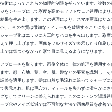
真技術によってこれらの物理的制限を補っています。複数の
ッジをシャープにして彩度を高めるソフトウェア処理により
る結果を生み出します。この処理により、スマホ写真はサム
しかし、その本質は微細なディテールを破壊することにあり
、シャープ化はエッジに人工的なハロを生み出します。彩度
超えて押し上げます。画像をフルサイズで表示したり印刷し
面上では気づかなかった形で目に見えるようになります。
るアプローチを取ります。画像全体に一律の処理を適用する
します。顔、布地、葉、空、肌、髪などの要素を識別し、そ
ト調整を適用します。髪は自然な毛流れに沿ってシャープに
って復元され、肌は毛穴のディテールを失わずに滑らかにさ
ングなしでクリーンに整えられます。このコンテンツ認識処
ャープ化やノイズ低減では不可能な方法で画像品質を改善で