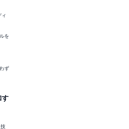
ディ
ルを
わず
加す
上技