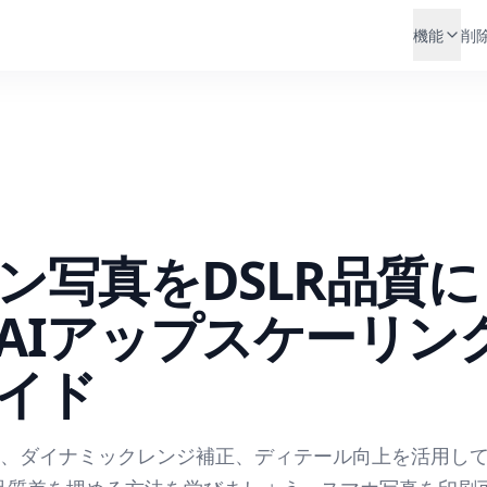
機能
削
ン写真をDSLR品質に
AIアップスケーリン
イド
減、ダイナミックレンジ補正、ディテール向上を活用し