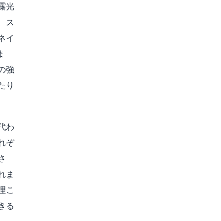
露光
、ス
ネイ
ま
の強
たり
代わ
れぞ
さ
れま
理こ
きる