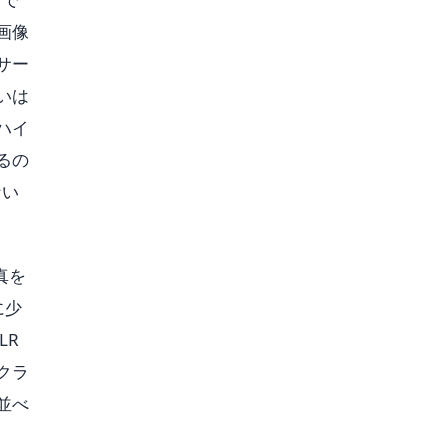
画像
サー
いは
ハイ
るの
ない
真を
に少
LR
クラ
並べ