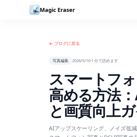
コンテンツへスキップ
Magic Eraser
← ブログに戻る
写真編集
2026/5/10
·
1
分で読めます
スマートフォ
高める方法：
と画質向上ガ
AIアップスケーリング、ノイズ低