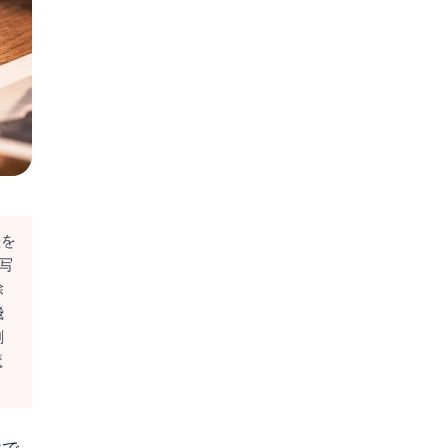
差を
写
除
飛
剰
魔
けで