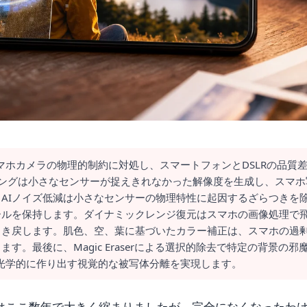
マホカメラの物理的制約に対処し、スマートフォンとDSLRの品質
リングは小さなセンサーが捉えきれなかった解像度を生成し、スマホ
AIノイズ低減は小さなセンサーの物理特性に起因するざらつきを
ールを保持します。ダイナミックレンジ復元はスマホの画像処理で
引き戻します。肌色、空、葉に基づいたカラー補正は、スマホの過
。最後に、Magic Eraserによる選択的除去で特定の背景の邪
が光学的に作り出す視覚的な被写体分離を実現します。
差はここ数年で大きく縮まりましたが、完全になくなったわ