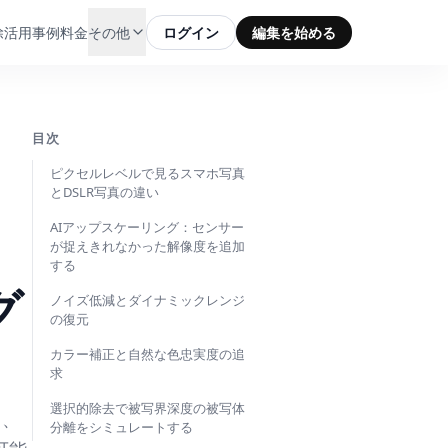
除
活用事例
料金
その他
ログイン
編集を始める
目次
ピクセルレベルで見るスマホ写真
とDSLR写真の違い
AIアップスケーリング：センサー
が捉えきれなかった解像度を追加
する
グ
ノイズ低減とダイナミックレンジ
の復元
カラー補正と自然な色忠実度の追
求
選択的除去で被写界深度の被写体
て、
分離をシミュレートする