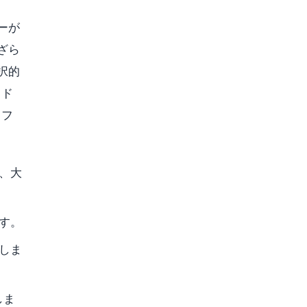
ーが
ざら
択的
イド
クフ
、大
す。
しま
しま