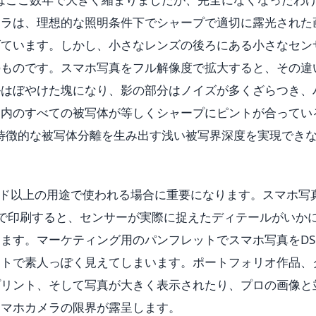
メラは、理想的な照明条件下でシャープで適切に露光された
げています。しかし、小さなレンズの後ろにある小さなセン
のものです。スマホ写真をフル解像度で拡大すると、その違
ルはぼやけた塊になり、影の部分はノイズが多くざらつき、
ム内のすべての被写体が等しくシャープにピントが合ってい
に特徴的な被写体分離を生み出す浅い被写界深度を実現でき
ード以上の用途で使われる場合に重要になります。スマホ写
で印刷すると、センサーが実際に捉えたディテールがいか
ます。マーケティング用のパンフレットでスマホ写真をDS
ットで素人っぽく見えてしまいます。ポートフォリオ作品、
プリント、そして写真が大きく表示されたり、プロの画像と
スマホカメラの限界が露呈します。