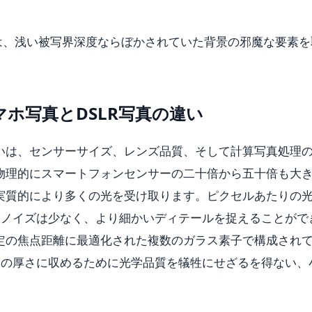
択的除去は、浅い被写界深度ならぼかされていた背景の邪魔な要素
ホ写真とDSLR写真の違い
違いは、センサーサイズ、レンズ品質、そして計算写真処理
は物理的にスマートフォンセンサーの二十倍から五十倍も大
は実質的により多くの光を受け取ります。ピクセルあたりの
、ノイズは少なく、より細かいディテールを捉えることがで
特定の焦点距離に最適化された複数のガラス素子で構成され
リの厚さに収めるために光学品質を犠牲にせざるを得ない、