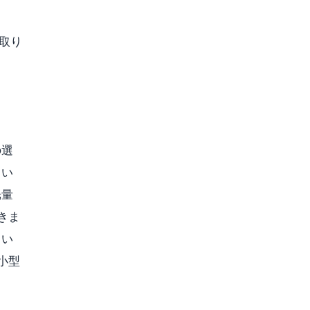
を取り
の選
きい
光量
きま
てい
小型