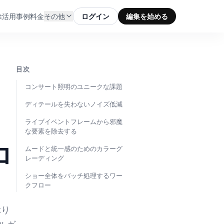
除
活用事例
料金
その他
ログイン
編集を始める
目次
コンサート照明のユニークな課題
ディテールを失わないノイズ低減
：
ライブイベントフレームから邪魔
な要素を除去する
ロ
ムードと統一感のためのカラーグ
レーディング
ショー全体をバッチ処理するワー
クフロー
ぶり