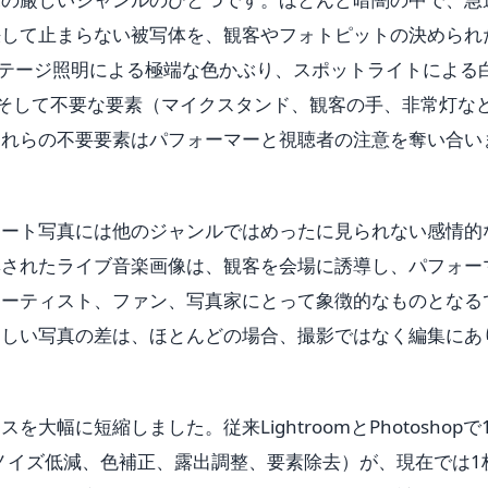
決して止まらない被写体を、観客やフォトピットの決められ
ステージ照明による極端な色かぶり、スポットライトによる
、そして不要な要素（マイクスタンド、観客の手、非常灯な
これらの不要要素はパフォーマーと視聴者の注意を奪い合い
サート写真には他のジャンルではめったに見られない感情的
集されたライブ音楽画像は、観客を会場に誘導し、パフォー
アーティスト、ファン、写真家にとって象徴的なものとなる
らしい写真の差は、ほとんどの場合、撮影ではなく編集にあ
大幅に短縮しました。従来LightroomとPhotoshopで
（ノイズ低減、色補正、露出調整、要素除去）が、現在では1