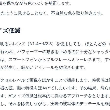
の雰囲気を保ちながら色かぶりを補正します。
したように見せることなく、不自然な色を取り除きます。
イズ低減
いレンズ（f/1.4〜f/2.8）を使用しても、ほとんどの
12800で行われ、パフォーマーの動きを止めるのに十分なシャッ
では、スマートフォンからフルフレームミラーレスまで、す
ズが発生し、細かいディテールを劣化させます。
ピクセルレベルで画像をぼかすことで機能します。粒状感は
楽器の弦、顔の特徴もぼやけてしまいます。その結果、滑ら
す。AIノイズ低減は根本的に異なるアプローチをとります
別し、それを除去しながら、実際の被写体のディテールを維