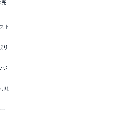
の完
スト
取り
ッジ
り除
の一