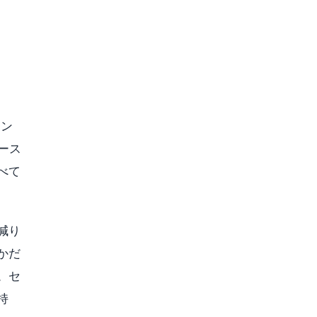
コン
タース
べて
減り
かだ
。セ
持