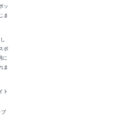
ポッ
じま
とし
スポ
明に
れま
イト
ップ