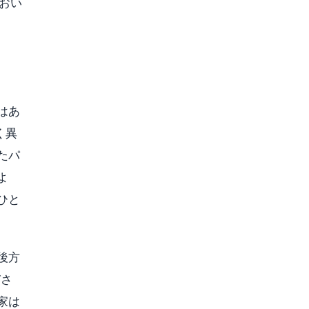
おい
はあ
く異
たパ
よ
ひと
後方
びさ
家は