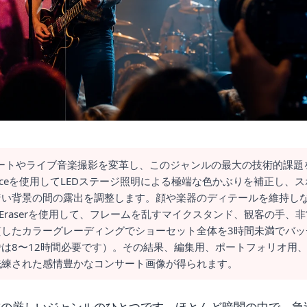
サートやライブ音楽撮影を変革し、このジャンルの最大の技術的課題
anceを使用してLEDステージ照明による極端な色かぶりを補正し、ス
暗い背景の間の露出を調整します。顔や楽器のディテールを維持し
c Eraserを使用して、フレームを乱すマイクスタンド、観客の手、非
したカラーグレーディングでショーセット全体を3時間未満でバッ
は8〜12時間必要です）。その結果、編集用、ポートフォリオ用
洗練された感情豊かなコンサート画像が得られます。
求の厳しいジャンルのひとつです。ほとんど暗闇の中で、急