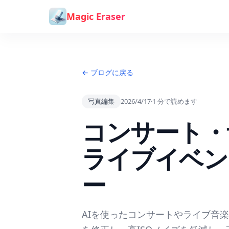
コンテンツへスキップ
Magic Eraser
← ブログに戻る
写真編集
2026/4/17
·
1
分で読めます
コンサート・
ライブイベン
ー
AIを使ったコンサートやライブ音