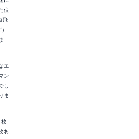
た位
白飛
ど）
ま
なエ
マン
でし
りま
1枚
枚あ