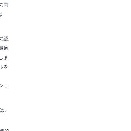
の両
ま
の認
最適
しま
ルを
、
ショ
は、
理的