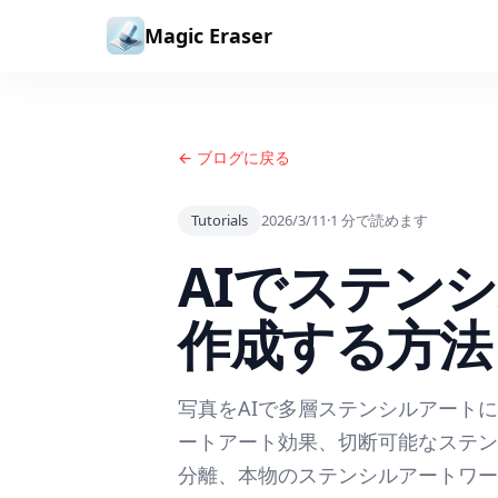
コンテンツへスキップ
Magic Eraser
← ブログに戻る
Tutorials
2026/3/11
·
1
分で読めます
AIでステン
作成する方法 — 
写真をAIで多層ステンシルアートに
ートアート効果、切断可能なステン
分離、本物のステンシルアートワー