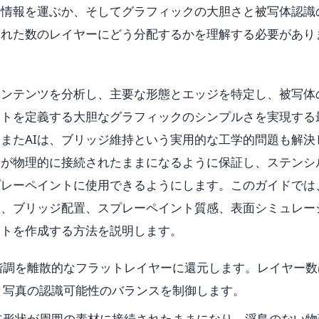
覚情報を運ぶか、そしてグラフィックの大胆さと被写体認識
られた数のレイヤーにどう分配するかを理解する必要があり
コンテンツを分析し、主要な形態とエッジを特定し、被写体
ートを定義する大胆なグラフィックのシンプルさを実現する
またAIは、ブリッジ維持という実用的な工学的問題も解決
状が物理的に接続されたままになるように保証し、ステンシ
プレーペイントに使用できるようにします。このガイドでは
イヤー数、ブリッジ配置、スプレーペイント質感、表面シミュレー
ートを作成する方法を説明します。
階調を離散的なフラットレイヤーに還元します。レイヤー数
と写真の認識可能性のバランスを制御します。
立形状が周囲の素材に接続されたままになり、浮島のない物