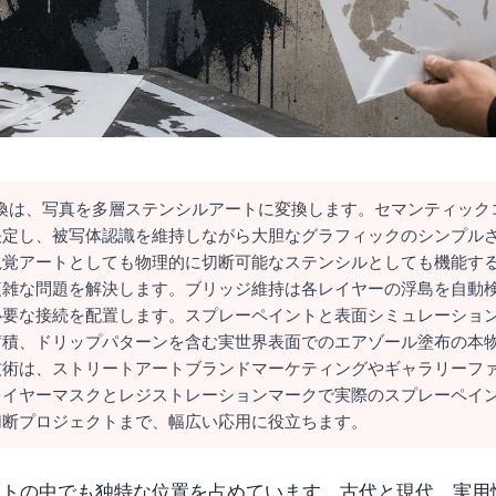
変換は、写真を多層ステンシルアートに変換します。セマンティック
決定し、被写体認識を維持しながら大胆なグラフィックのシンプル
視覚アートとしても物理的に切断可能なステンシルとしても機能す
複雑な問題を解決します。ブリッジ維持は各レイヤーの浮島を自動
必要な接続を配置します。スプレーペイントと表面シミュレーショ
蓄積、ドリップパターンを含む実世界表面でのエアゾール塗布の本
技術は、ストリートアートブランドマーケティングやギャラリーフ
レイヤーマスクとレジストレーションマークで実際のスプレーペイ
切断プロジェクトまで、幅広い応用に役立ちます。
ートの中でも独特な位置を占めています。古代と現代、実用