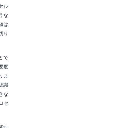
セル
うな
値は
切り
とで
要度
りま
認識
きな
ロセ
能す