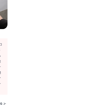
コ
さ
る
検
ン
物
ァ
ン
性と