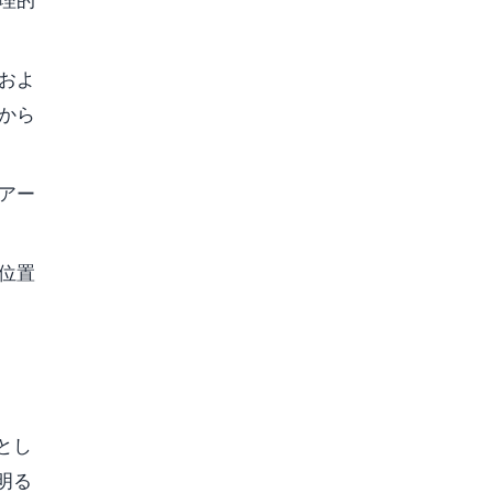
およ
から
アー
位置
とし
明る