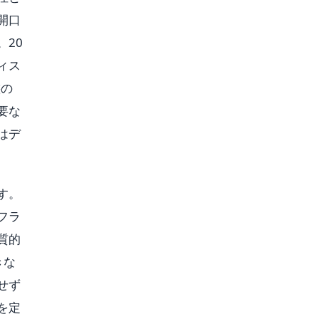
開口
20
ィス
態の
要な
はデ
す。
フラ
質的
きな
せず
を定