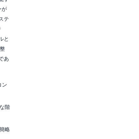
ーが
ステ
ジ
ルと
調整
であ
コン
な階
簡略