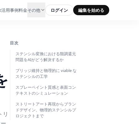
除
活用事例
料金
その他
ログイン
編集を始める
目次
ステンシル変換における階調還元
問題をAIがどう解決するか
ブリッジ維持と物理的に viable な
を
ステンシルの工学
スプレーペイント質感と表面コン
テキストのシミュレーション
ストリートアート再現からブラン
ドデザイン、物理的ステンシルプ
トリ
ロジェクトまで
ヤー