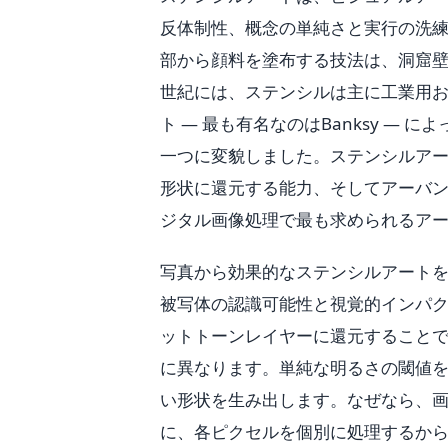
反体制性、概念の単純さと実行の洗
部から顔料を塗布する技法は、洞窟壁
世紀には、ステンシルは主に工業用
ト — 最も有名なのはBanksy —
一つに変貌しました。ステンシルア
形状に還元する能力、そしてアーバ
ジタル画像処理で最も求められるア
写真から効果的なステンシルアート
被写体の認識可能性と視覚的インパ
ットトーンレイヤーに還元すること
に異なります。単純な明るさの閾値を
い形状を生み出します。なぜなら、
に、各ピクセルを個別に処理するか