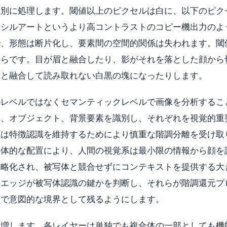
個別に処理します。閾値以上のピクセルは白に、以下のピク
ンシルアートというより高コントラストのコピー機出力のよ
で、形態は断片化し、要素間の空間的関係は失われます。閾
からです。目が眉と融合したり、影がそれを落とした顔から
体と融合して読み取れない白黒の塊になったりします。
ルレベルではなくセマンティックレベルで画像を分析するこ
物、オブジェクト、背景要素を識別し、それぞれを視覚的重
顔は特徴認識を維持するためにより慎重な階調分離を受け取
具体的な配置により、人間の視覚系は最小限の情報から顔を
簡略化され、被写体と競合せずにコンテキストを提供する大
のエッジが被写体認識の鍵かを判断し、それらが階調還元プ
ンで意図的な境界として残るようにします。
を増します。各レイヤーは単独でも複合体の一部としても機