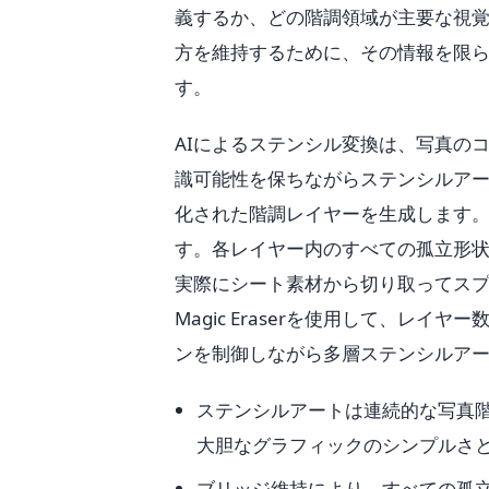
義するか、どの階調領域が主要な視
方を維持するために、その情報を限
す。
AIによるステンシル変換は、写真の
識可能性を保ちながらステンシルア
化された階調レイヤーを生成します。
す。各レイヤー内のすべての孤立形
実際にシート素材から切り取ってス
Magic Eraserを使用して、レ
ンを制御しながら多層ステンシルア
ステンシルアートは連続的な写真
大胆なグラフィックのシンプルさ
ブリッジ維持により、すべての孤