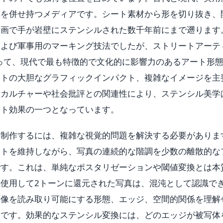
練を併せ持つメディアです。シート素材から形を切り抜き、
画で手が岩壁にステンシルされた数千年前にまで遡ります。
および軍事用のマーキング技法でしたが、ストリートアーテ
 によって、現代で最も特徴的で文化的に影響力のあるアート形
ートの大胆なグラフィックインパクト、複雑なイメージを主
ンカルチャーや社会批評との関連性により、ステンシル美学
ート効果の一つとなっています。
を制作するには、複雑な視覚的問題を解決する必要がありま
クトを維持しながら、写真の連続的な階調を少数の離散的な
です。これは、単純なポスタリゼーションや閾値変換とは本
使用して2トーンに還元された写真は、混沌として認識で
画像を読み取り可能にする形態、エッジ、空間的関係を理解
らです。効果的なステンシル変換には、どのエッジが被写体