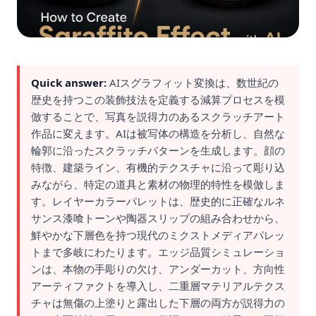
Quick answer:
AIスグラフィット変換は、数世紀の
歴史を持つこの装飾技法を定義する減算プロセスを模
倣することで、写真を説得力のあるスクラッチアート
作品に変えます。AIは被写体の構造を分析し、自然な
輪郭に沿ったスクラッチパターンを生成します。顔の
特徴、建築ライン、有機的テクスチャに沿って彫り込
みながら、特定の道具と素材の物理的特性を模倣しま
す。レイヤーカラーパレットは、歴史的に正確なルネ
サンス漆喰トーンや陶器スリップの組み合わせから、
鮮やかな下層色を持つ現代のミクストメディアパレッ
トまで多岐にわたります。エッジ品質シミュレーショ
ンは、本物の手彫りの欠け、アンダーカット、方向性
アーティファクトを導入し、二重層マテリアルテクス
チャは無傷の上塗りと露出した下層の両方が説得力の