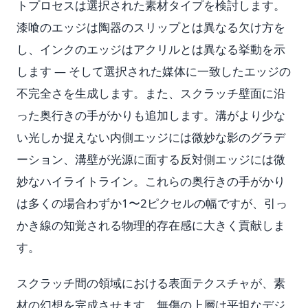
トプロセスは選択された素材タイプを検討します。
漆喰のエッジは陶器のスリップとは異なる欠け方を
し、インクのエッジはアクリルとは異なる挙動を示
します — そして選択された媒体に一致したエッジの
不完全さを生成します。また、スクラッチ壁面に沿
った奥行きの手がかりも追加します。溝がより少な
い光しか捉えない内側エッジには微妙な影のグラデ
ーション、溝壁が光源に面する反対側エッジには微
妙なハイライトライン。これらの奥行きの手がかり
は多くの場合わずか1〜2ピクセルの幅ですが、引っ
かき線の知覚される物理的存在感に大きく貢献しま
す。
スクラッチ間の領域における表面テクスチャが、素
材の幻想を完成させます。無傷の上層は平坦なデジ