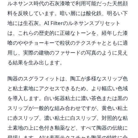
ルネサンス時代の石灰漆喰で利用可能だった天然顔
料を反映しています。暗い層には酸化鉄、明るい下
地には生石灰。AI Filterのルネサンスプリセット
は、これらの歴史的に正確なトーンを、経年した漆
喰のややチョーキーで粒状のテクスチャとともに適
用し、実際の建物のファサードの写真のように見え
る結果を生み出します。
陶器のスグラフィットは、陶工が多様なスリップ色
と粘土素地にアクセスできるため、より幅広い色域
を導入します。白い炻器粘土に濃い茶色または黒の
スリップが一般的な組み合わせですが、黄色い粘土
に赤スリップ、濃い粘土に白スリップ、対照的な粘
土素地の上に色付き釉薬など、すべて陶器の伝統に
登場します。AIは表面テクスチャを陶器の特性に合