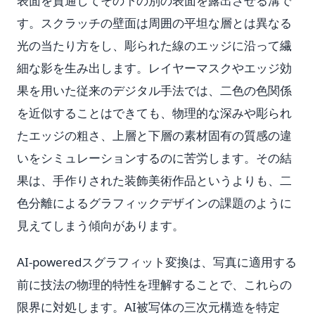
表面を貫通してその下の別の表面を露出させる溝で
す。スクラッチの壁面は周囲の平坦な層とは異なる
光の当たり方をし、彫られた線のエッジに沿って繊
細な影を生み出します。レイヤーマスクやエッジ効
果を用いた従来のデジタル手法では、二色の色関係
を近似することはできても、物理的な深みや彫られ
たエッジの粗さ、上層と下層の素材固有の質感の違
いをシミュレーションするのに苦労します。その結
果は、手作りされた装飾美術作品というよりも、二
色分離によるグラフィックデザインの課題のように
見えてしまう傾向があります。
AI-poweredスグラフィット変換は、写真に適用する
前に技法の物理的特性を理解することで、これらの
限界に対処します。AI被写体の三次元構造を特定