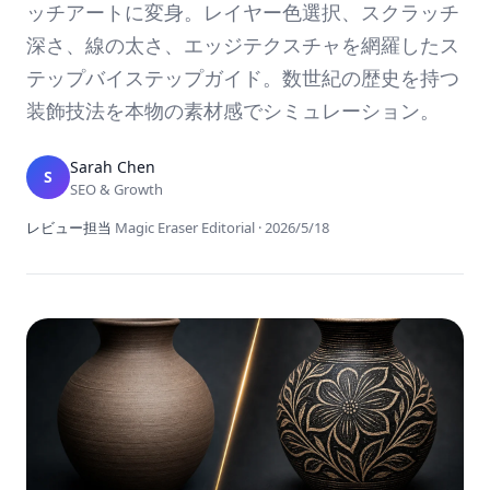
ッチアートに変身。レイヤー色選択、スクラッチ
深さ、線の太さ、エッジテクスチャを網羅したス
テップバイステップガイド。数世紀の歴史を持つ
装飾技法を本物の素材感でシミュレーション。
Sarah Chen
S
SEO & Growth
レビュー担当
Magic Eraser Editorial
·
2026/5/18