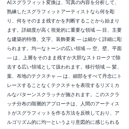
AIスグラフィット変換は、写真の内容を分析して、
熟練したスグラフィットアーティストなら何を彫
り、何をそのまま残すかを判断することから始まり
ます。詳細度が高く視覚的に重要な領域 — 目、主要
な建築的特徴、文字、装飾要素 — は細かく詳細に彫
られます。均一なトーンの広い領域 — 空、壁、平面
— は、上層をそのまま残すか大胆なストロークで除
去する広い領域として扱われます。移行領域 — 髪、
葉、布地のテクスチャ — は、細部をすべて丹念にト
レースすることなくテクスチャを表現するリズミカ
ルなパターンスクラッチが施されます。このスクラ
ッチ分布の階層的アプローチは、人間のアーティス
トがスグラフィットを作る方法を反映しており、ア
ルゴリズム的に均一というより意図的に感じられる