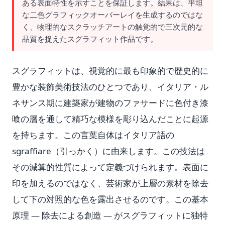
ある表面特性を示すことを保証します。結果は、平坦
な二色グラフィックオーバーレイを生成するのではな
く、物理的なスクラッチアートの触覚的で三次元的な
品質を捉えたスグラフィット作品です。
スグラフィットは、視覚的に最も印象的で歴史的に
豊かな装飾美術技法のひとつであり、イタリア・ル
ネサンス期に建築家が建物のファサードに色付き漆
喰の層を通して精巧な模様を彫り込んだことに起源
を持ちます。この言葉自体はイタリア語の
sgraffiare（引っかく）に由来します。この技法は
その減算的性質によって定義づけられます。表面に
印を加えるのではなく、芸術家が上層の素材を除去
して下の対照的な色を露出させるのです。この基本
原理 — 除去による創造 — がスグラフィットに独特