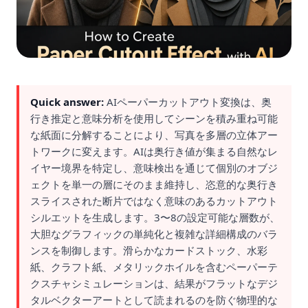
Quick answer:
AIペーパーカットアウト変換は、奥
行き推定と意味分析を使用してシーンを積み重ね可能
な紙面に分解することにより、写真を多層の立体アー
トワークに変えます。AIは奥行き値が集まる自然なレ
イヤー境界を特定し、意味検出を通じて個別のオブジ
ェクトを単一の層にそのまま維持し、恣意的な奥行き
スライスされた断片ではなく意味のあるカットアウト
シルエットを生成します。3〜8の設定可能な層数が、
大胆なグラフィックの単純化と複雑な詳細構成のバラ
ンスを制御します。滑らかなカードストック、水彩
紙、クラフト紙、メタリックホイルを含むペーパーテ
クスチャシミュレーションは、結果がフラットなデジ
タルベクターアートとして読まれるのを防ぐ物理的な