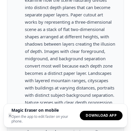
examine how the scene naturally divides
into distinct depth planes that can become
separate paper layers. Paper cutout art
works by representing a three-dimensional
scene as a stack of flat two-dimensional
shapes arranged at different heights, with
shadows between layers creating the illusion
of depth. Images with clear foreground,
midground, and background separation
convert most well because each depth zone
becomes a distinct paper layer. Landscapes
with layered mountain ranges, cityscapes
with buildings at varying distances, portraits
with distinct subject-background separation.
Nature scenes with clear depth progression
all produce strong paper cutout results. Flat
Magic Eraser on mobile
×
DOWNLOAD APP
Open the app to edit faster on your
images without depth variation or scenes
phone.
where all elements occupy the same focal