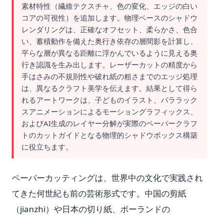
素材特性（繊維テクスチャ、色の変化、エッジの白い
コアの可視性）を追加します。物理ベースのシャドウ
レンダリングは、正確なオフセット、柔らかさ、色合
い、蓄積動作を備えた奥行き依存の層間影を計算し、
平らな層が異なる距離に浮かんでいるように見える奥
行き認識を生み出します。レーザーカットの精度から
手はさみの不規則性や破れ紙の粗さまでのエッジ処理
は、異なるクラフト美学を伝えます。結果として得ら
れるアートワークは、子どものイラスト、パララック
スアニメーションによるモーショングラフィックス、
およびAI生成のレイヤー分解が実際のペーパークラフ
トのカットガイドとなる物理的シャドウボックス構築
に役立ちます。
ペーパーカッティングは、世界中の文化で実践され
てきた何世紀も前の芸術形式です。中国の剪紙
（jianzhi）や日本の切り紙、ポーランドの