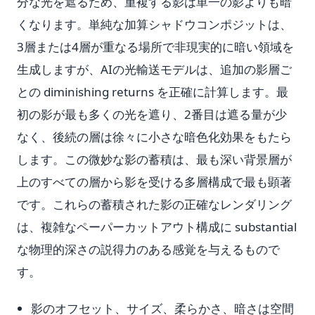
分な光を遮るため、重複する影は単一の影よりも暗
くなります。単純な加算シャドウコンポジットは、
3層または4層が重なる場所で非現実的に暗い領域を
生成しますが、AIの光輸送モデルは、追加の影層ご
との diminishing returns を正確に計算します。最
初の影が最も多くの光を遮り、2番目は遮る量が少
なく、後続の層は徐々に小さな暗色化効果をもたら
します。この微妙な影の蓄積は、最も深い背景層が
上のすべての層から影を受ける多層構成で最も顕著
です。これらの蓄積された影の正確なレンダリング
は、複雑なペーパーカットアウト構成に substantial
な物理的深さの説得力のある感覚を与えるもので
す。
影のオフセット、サイズ、柔らかさ、暗さは空間