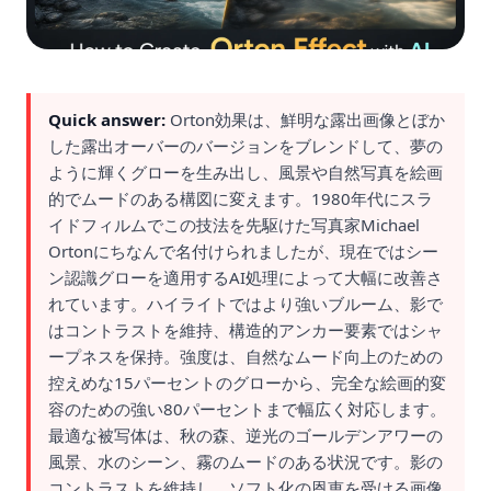
Quick answer:
Orton効果は、鮮明な露出画像とぼか
した露出オーバーのバージョンをブレンドして、夢の
ように輝くグローを生み出し、風景や自然写真を絵画
的でムードのある構図に変えます。1980年代にスラ
イドフィルムでこの技法を先駆けた写真家Michael
Ortonにちなんで名付けられましたが、現在ではシー
ン認識グローを適用するAI処理によって大幅に改善さ
れています。ハイライトではより強いブルーム、影で
はコントラストを維持、構造的アンカー要素ではシャ
ープネスを保持。強度は、自然なムード向上のための
控えめな15パーセントのグローから、完全な絵画的変
容のための強い80パーセントまで幅広く対応します。
最適な被写体は、秋の森、逆光のゴールデンアワーの
風景、水のシーン、霧のムードのある状況です。影の
コントラストを維持し、ソフト化の恩恵を受ける画像