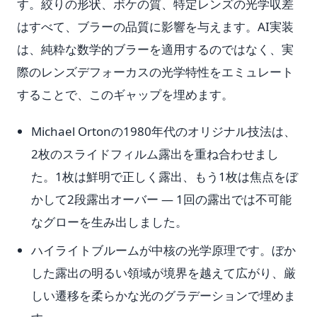
す。絞りの形状、ボケの質、特定レンズの光学収差
はすべて、ブラーの品質に影響を与えます。AI実装
は、純粋な数学的ブラーを適用するのではなく、実
際のレンズデフォーカスの光学特性をエミュレート
することで、このギャップを埋めます。
Michael Ortonの1980年代のオリジナル技法は、
2枚のスライドフィルム露出を重ね合わせまし
た。1枚は鮮明で正しく露出、もう1枚は焦点をぼ
かして2段露出オーバー — 1回の露出では不可能
なグローを生み出しました。
ハイライトブルームが中核の光学原理です。ぼか
した露出の明るい領域が境界を越えて広がり、厳
しい遷移を柔らかな光のグラデーションで埋めま