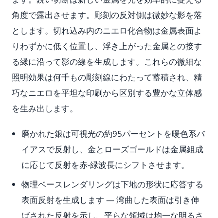
角度で露出させます。彫刻の反対側は微妙な影を落
とします。切れ込み内のニエロ化合物は金属表面よ
りわずかに低く位置し、浮き上がった金属との接す
る縁に沿って影の線を生成します。これらの微細な
照明効果は何千もの彫刻線にわたって蓄積され、精
巧なニエロを平坦な印刷から区別する豊かな立体感
を生み出します。
磨かれた銀は可視光の約95パーセントを暖色系バ
イアスで反射し、金とローズゴールドは金属組成
に応じて反射を赤-緑波長にシフトさせます。
物理ベースレンダリングは下地の形状に応答する
表面反射を生成します — 湾曲した表面は引き伸
ばされた反射を示し、平らな領域は均一な明るさ