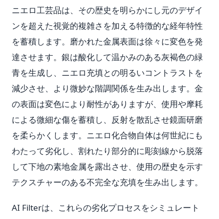
ニエロ工芸品は、その歴史を明らかにし元のデザイ
ンを超えた視覚的複雑さを加える特徴的な経年特性
を蓄積します。磨かれた金属表面は徐々に変色を発
達させます。銀は酸化して温かみのある灰褐色の緑
青を生成し、ニエロ充填との明るいコントラストを
減少させ、より微妙な階調関係を生み出します。金
の表面は変色により耐性がありますが、使用や摩耗
による微細な傷を蓄積し、反射を散乱させ鏡面研磨
を柔らかくします。ニエロ化合物自体は何世紀にも
わたって劣化し、割れたり部分的に彫刻線から脱落
して下地の素地金属を露出させ、使用の歴史を示す
テクスチャーのある不完全な充填を生み出します。
AI Filterは、これらの劣化プロセスをシミュレート