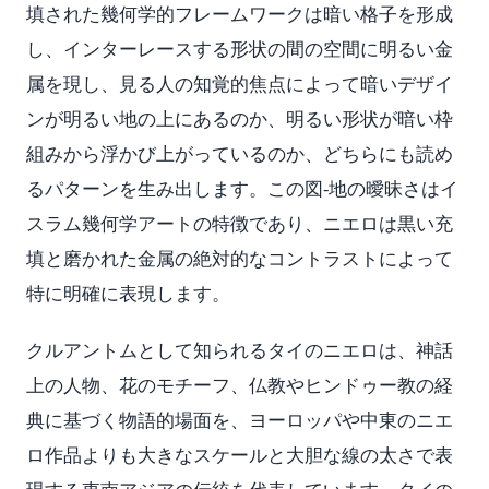
填された幾何学的フレームワークは暗い格子を形成
し、インターレースする形状の間の空間に明るい金
属を現し、見る人の知覚的焦点によって暗いデザイ
ンが明るい地の上にあるのか、明るい形状が暗い枠
組みから浮かび上がっているのか、どちらにも読め
るパターンを生み出します。この図-地の曖昧さはイ
スラム幾何学アートの特徴であり、ニエロは黒い充
填と磨かれた金属の絶対的なコントラストによって
特に明確に表現します。
クルアントムとして知られるタイのニエロは、神話
上の人物、花のモチーフ、仏教やヒンドゥー教の経
典に基づく物語的場面を、ヨーロッパや中東のニエ
ロ作品よりも大きなスケールと大胆な線の太さで表