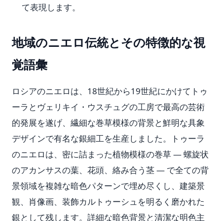
て表現します。
地域のニエロ伝統とその特徴的な視
覚語彙
ロシアのニエロは、18世紀から19世紀にかけてトゥ
ーラとヴェリキイ・ウスチュグの工房で最高の芸術
的発展を遂げ、繊細な巻草模様の背景と鮮明な具象
デザインで有名な銀細工を生産しました。トゥーラ
のニエロは、密に詰まった植物模様の巻草 — 螺旋状
のアカンサスの葉、花頭、絡み合う茎 — で全ての背
景領域を複雑な暗色パターンで埋め尽くし、建築景
観、肖像画、装飾カルトゥーシュを明るく磨かれた
銀として残します。詳細な暗色背景と清潔な明色主