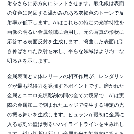
射をさらに赤方向にシフトさせます。酸化銀は表面
の変色に起因する温かみのある灰褐色のトーンで反
射率が低下します。AIはこれらの特定の光学特性を
画像の明るい金属領域に適用し、元の写真の形状に
応答する表面反射を生成します。湾曲した表面は引
き伸ばされた反射を示し、平らな領域はより均一な
明るさを示します。
金属表面と立体レリーフの相互作用が、レンダリン
グが最も説得力を発揮するポイントです。磨かれた
金属とニエロ充填彫刻の間の全ての境界で、AIは実
際の金属加工で刻まれたエッジで発生する特定の光
の振る舞いを生成します。ビュランが最初に金属に
入る彫刻の壁は明るいハイライトラインを生み出し
ます。鋭い切断は新しい金属を光を効率的に捉える