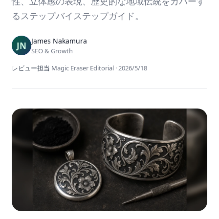
性、立体感の表現、歴史的な地域伝統をカバーす
るステップバイステップガイド。
James Nakamura
SEO & Growth
レビュー担当
Magic Eraser Editorial
·
2026/5/18