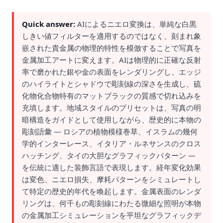
Quick answer:
AIによるニエロ変換は、単純な白黒
しきい値フィルターを適用するのではなく、刻まれ象
嵌された貴金属の物理的特性を模倣することで写真を
金属加工アートに変えます。AIは物理的に正確な反射
率で磨かれた銀や金の表面をレンダリングし、エッジ
のハイライトとシャドウで彫刻線の深さを生成し、硫
化物化合物特有のマットブラックの質感で切れ込みを
充填します。地域スタイルのプリセットは、写真の明
暗構造をガイドとして使用しながら、歴史的に本物の
彫刻語彙 — ロシアの植物模様巻草、イスラムの幾何
学的インターレース、イタリア・ルネサンスのクロス
ハッチング、タイの大胆なグラフィックパターン —
を伝統に適した装飾言語で表現します。経年変化効果
は変色、ニエロ損失、摩耗パターンをシミュレートし
て特定の歴史的年代を喚起します。金属表面のレンダ
リングは、何千もの彫刻線にわたる微細な照明が本物
の金属加工シミュレーションを平坦なグラフィックデ