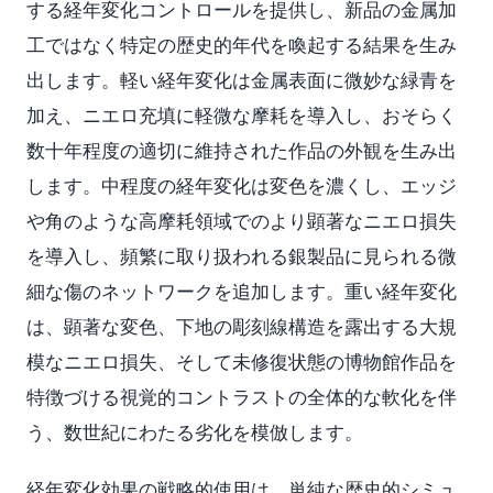
する経年変化コントロールを提供し、新品の金属加
工ではなく特定の歴史的年代を喚起する結果を生み
出します。軽い経年変化は金属表面に微妙な緑青を
加え、ニエロ充填に軽微な摩耗を導入し、おそらく
数十年程度の適切に維持された作品の外観を生み出
します。中程度の経年変化は変色を濃くし、エッジ
や角のような高摩耗領域でのより顕著なニエロ損失
を導入し、頻繁に取り扱われる銀製品に見られる微
細な傷のネットワークを追加します。重い経年変化
は、顕著な変色、下地の彫刻線構造を露出する大規
模なニエロ損失、そして未修復状態の博物館作品を
特徴づける視覚的コントラストの全体的な軟化を伴
う、数世紀にわたる劣化を模倣します。
経年変化効果の戦略的使用は、単純な歴史的シミュ