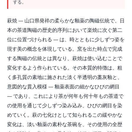
する。
萩焼 — 山口県発祥の柔らかな釉薬の陶磁伝統で、日
本の茶道陶磁の歴史的序列において楽焼に次ぐ第二
位に位置づけられる — は、時とともに少しずつ姿を
現す美の概念を体現している。窯を出た時点で完成
する陶磁の伝統とは異なり、萩焼は使い込むことで
変化するよう作られている。その本質的特徴は、粗
く多孔質の素地に施された淡く半透明の藁灰釉と、
意図的な貫入模様 — 釉薬表面の細かなひびの網目
— であり、これにより茶が何年も何十年もの茶道で
の使用を通じて少しずつ染み込み、ひびの網目を染
めていく。萩の七化けとして知られるこの緩やかな
変化は、淡い釉薬の素朴な茶碗を、その使用の全歴