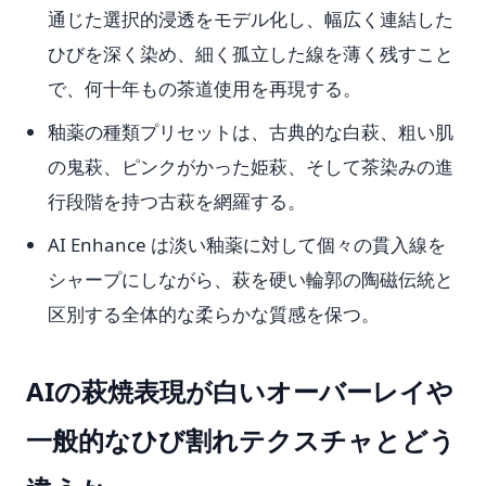
通じた選択的浸透をモデル化し、幅広く連結した
ひびを深く染め、細く孤立した線を薄く残すこと
で、何十年もの茶道使用を再現する。
釉薬の種類プリセットは、古典的な白萩、粗い肌
の鬼萩、ピンクがかった姫萩、そして茶染みの進
行段階を持つ古萩を網羅する。
AI Enhance は淡い釉薬に対して個々の貫入線を
シャープにしながら、萩を硬い輪郭の陶磁伝統と
区別する全体的な柔らかな質感を保つ。
AIの萩焼表現が白いオーバーレイや
一般的なひび割れテクスチャとどう