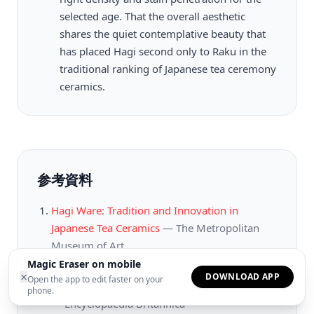
selected age. That the overall aesthetic
shares the quiet contemplative beauty that
has placed Hagi second only to Raku in the
traditional ranking of Japanese tea ceremony
ceramics.
参考資料
Hagi Ware: Tradition and Innovation in
Japanese Tea Ceramics
—
The Metropolitan
Museum of Art
Magic Eraser on mobile
The Seven Transformations of Hagi: How Tea
×
DOWNLOAD APP
Open the app to edit faster on your
Staining Changes Ceramic Surfaces Over Time
phone.
—
Encyclopaedia Britannica