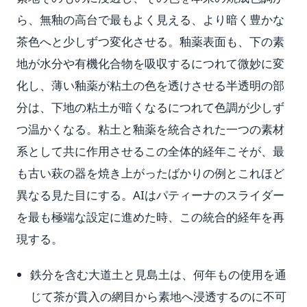
ら、無釉の高台で最もよく見える、より暗く豊かな
茶色へと少しずつ変化させる。釉薬表面も、下の素
地が水分や有機化合物を吸収するにつれて微妙に変
化し、薄い釉薬が粘土の色を透けさせる半透明の部
分は、下地の粘土が暗くなるにつれて色調が少しず
つ温かくなる。粘土と釉薬を統合された一つの素材
系として共に作用させるこの全体的経年こそが、最
も古い萩の器を焼き上がったばかりの例とこれほど
異なる見た目にする。AIはパティーナのスライダー
を最も極端な設定に進めた時、この統合的経年を再
現する。
鉄分を含む大道土と見島土は、何年もの使用を通
じて茶が貫入の網目から素地へ浸透するのに不可