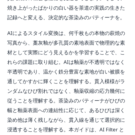
焼き上がったばかりの白い器を茶道の実践の生きた
記録へと変える、決定的な茶染みのパティーナを。
AIによるスタイル変換は、何千枚もの本物の萩焼の
写真から、藁灰釉が多孔質の素地表面で物理的な素
材として実際にどう見えるかを学習することで、こ
れらの課題に取り組む。AIは釉薬が不透明ではなく
半透明であり、温かく鉄分豊富な素地が白い被膜を
通してかすかに輝くことを理解する。貫入模様がラ
ンダムなひび割れではなく、釉薬収縮の応力幾何に
従うことを理解する。茶染みのパティーナがひびの
幅と釉薬表面への連結性に応じて、あるひびは深く
染め他は薄く残しながら、貫入線を通じて選択的に
浸透することを理解する。本ガイドは、AI Filter と