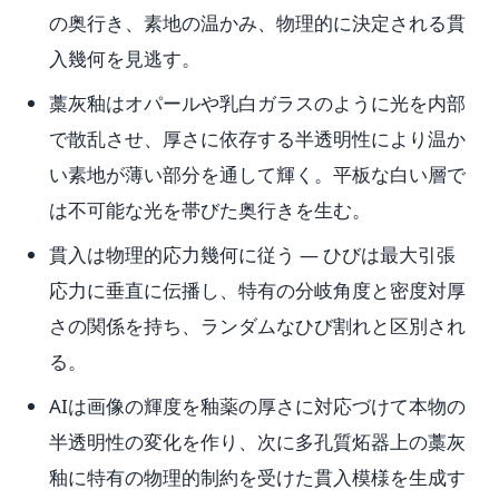
の奥行き、素地の温かみ、物理的に決定される貫
入幾何を見逃す。
藁灰釉はオパールや乳白ガラスのように光を内部
で散乱させ、厚さに依存する半透明性により温か
い素地が薄い部分を通して輝く。平板な白い層で
は不可能な光を帯びた奥行きを生む。
貫入は物理的応力幾何に従う — ひびは最大引張
応力に垂直に伝播し、特有の分岐角度と密度対厚
さの関係を持ち、ランダムなひび割れと区別され
る。
AIは画像の輝度を釉薬の厚さに対応づけて本物の
半透明性の変化を作り、次に多孔質炻器上の藁灰
釉に特有の物理的制約を受けた貫入模様を生成す