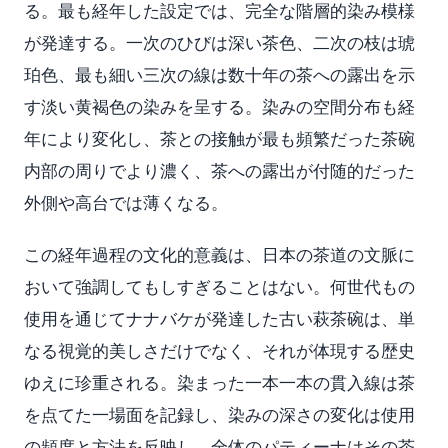
る。最も経年した設定では、完全な階層的染み模様
が発達する。一次のひびは深い茶色、二次の枝は琥
珀色、最も細い三次の線は数十年の茶への露出を示
す淡い黄褐色の染みを呈する。染みの空間分布も経
年により変化し、茶との接触が最も頻繁だった茶碗
内部の周りでより濃く、茶への露出が付随的だった
外側や高台では薄くなる。
この経年過程の文化的意義は、日本の茶道の文脈に
おいて強調してもしすぎることはない。何世代もの
使用を通じてナナバケが発達した古い萩茶碗は、単
なる視覚的美しさだけでなく、それが体現する歴史
ゆえに珍重される。染まった一本一本の貫入線は茶
を点てた一場面を記録し、染みの深さの変化は使用
の頻度と方法を反映し、全体のパティーナはその茶