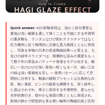
Quick answer:
AIの萩釉表現は、温かく鉄分豊富な
素地が淡い被膜を通して輝くことを可能にする半透明
の藁灰釉を、ランダムなひび割れテクスチャではなく
応力幾何に従う物理的に正確な貫入模様とともに再現
し、写真を本物の日本の茶道陶磁効果へと変える。七
化けの経年スライダーは、階層的な染みの濃度をもっ
て数十年の茶染みパティーナ発達をモデル化する。幅
広い一次のひびが深い茶色へ暗くなる一方、細い三次
の枝は淡い黄褐色を呈し — 使用パターンに応じて空
間的に分布する。釉薬の種類プリセットは古典的な白
萩、粗い鬼萩、ピンクの姫萩を網羅する。深く経年し
た器はそれぞれ、厚さに依存する半透明性、柔らかな
光学的奥行き、穏やかな表面の艶とともに表現され、
萩焼の静かで瞑想的な美を硬い輪郭の陶磁伝統と区別