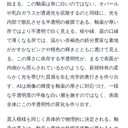
始まる。この釉薬は単に白いのではない。オパール
や乳白ガラスが透過光を拡散するのと同様に、光を
内部で散乱させる半透明の被膜である。釉薬が厚い
所ではより不透明で白く見える。稜や縁、器の口縁
で薄くなる所では、温かい赤褐色の鉄分豊富な素地
がかすかなピンクや桃色の輝きとともに透けて見え
る。この厚さに依存する半透明性が、まるで表面が
内側から照らされているかのような、萩焼特有の柔
らかく光を帯びた質感を生む光学的奥行きを作り出
す。AIは画像の輝度を釉薬の厚さに対応づけ、一様
な不透明度の平板な白い層を施すのではなく、表面
全体にこの半透明性の変化を作り出す。
貫入模様も同じく具体的で物理的に決定される。釉