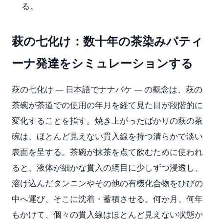
る。
萩の七化け：数十年の茶染みパティ
ーナ発達をシミュレーションする
萩の七化け — 日本語でナナバケ — の概念は、萩の
茶碗が茶道での使用の年月を経て見た目が段階的に
変化することを指す。焼き上がったばかりの萩の茶
碗は、ほとんど見えない貫入線を持つ清らかで淡い
表面を呈する。茶碗が抹茶を点て飲むために使われ
ると、液体が細かな貫入の網目に少しずつ浸透し、
溶け込んだタンニンやその他の有機化合物をひびの
中へ運び、そこに沈着・蓄積させる。何か月、何年
もかけて、個々の貫入線はほとんど見えない状態か