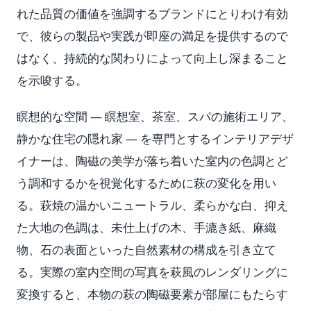
れた品質の価値を強調するブランドにとりわけ有効
で、彼らの製品や実践が即座の満足を提供するので
はなく、持続的な関わりによって向上し深まること
を示唆する。
瞑想的な空間 — 瞑想室、茶室、スパの施術エリア、
静かな住宅の隠れ家 — を専門とするインテリアデザ
イナーは、陶磁の美学が落ち着いた室内の色調とど
う調和するかを視覚化するために萩の変化を用い
る。萩焼の温かいニュートラル、柔らかな白、抑え
た大地の色調は、未仕上げの木、手漉き紙、麻織
物、石の表面といった自然素材の構成を引き立て
る。実際の室内空間の写真を萩風のレンダリングに
変換すると、本物の萩の陶磁要素が部屋にもたらす