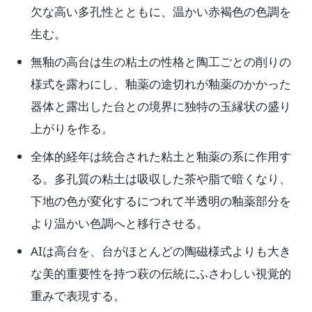
欠な高い多孔性とともに、温かい赤褐色の色調を
生む。
無釉の高台は生の粘土の性格と陶工ごとの削りの
様式を露わにし、釉薬の途切れが釉薬のかかった
器体と露出した台との境界に独特の玉縁状の盛り
上がりを作る。
全体的経年は統合された粘土と釉薬の系に作用す
る。多孔質の粘土は吸収した茶や脂で暗くなり、
下地の色が変化するにつれて半透明の釉薬部分を
より温かい色調へと移行させる。
AIは高台を、台がほとんどの陶磁様式よりも大き
な美的重要性を持つ萩の伝統にふさわしい視覚的
重みで表現する。