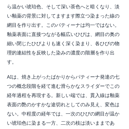
ら温かい琥珀色、そして深い茶色へと暗くなり、淡
い釉薬の背景に対してますます際立つ染まった線の
網目を作り出す。このパティーナは均一ではない。
釉薬表面に直接つながる幅広いひびは、網目の奥の
細い閉じたひびよりも速く深く染まり、各ひびの物
理的連結性を反映した染みの濃度の階層を作り出
す。
AIは、焼き上がったばかりからパティーナ発達の七
つの概念段階を経て進む滑らかなスライダーでこの
経年過程を再現する。新しい端では、貫入線は釉薬
表面の艶のかすかな途切れとしてのみ見え、変色は
ない。中程度の経年では、一次のひびの網目が温か
い琥珀色に染まる一方、二次の枝は淡いままであ