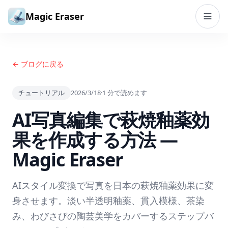
コンテンツへスキップ
Magic Eraser
← ブログに戻る
チュートリアル
2026/3/18
·
1
分で読めます
AI写真編集で萩焼釉薬効
果を作成する方法 —
Magic Eraser
AIスタイル変換で写真を日本の萩焼釉薬効果に変
身させます。淡い半透明釉薬、貫入模様、茶染
み、わびさびの陶芸美学をカバーするステップバ