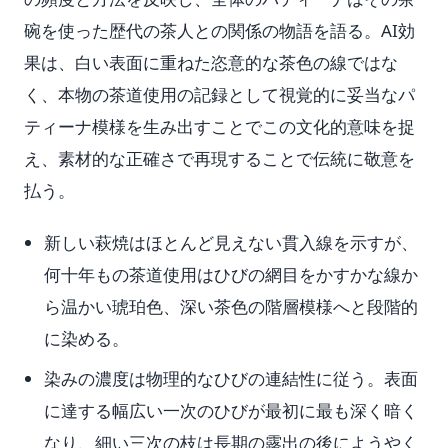
碗を使った歴代の茶人との関係の物語を語る。AI効
果は、白い表面に重ねた恣意的な茶色の線ではな
く、本物の茶道使用の記録として視覚的に妥当なパ
ティーナ模様を生み出すことでこの文化的意味を捉
え、素材的な正確さで再現することで伝統に敬意を
払う。
新しい萩焼はほとんど見えない貫入線を示すが、
何十年もの茶道使用はひびの網目をかすかな線か
ら温かい琥珀色、深い茶色の階層模様へと段階的
に染める。
染みの濃度は物理的なひびの連結性に従う。表面
に達する幅広い一次のひびが最初に最も深く暗く
なり、細い三次の枝は長期の露出の後にようやく