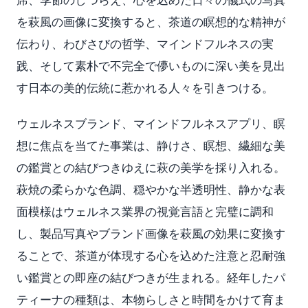
を萩風の画像に変換すると、茶道の瞑想的な精神が
伝わり、わびさびの哲学、マインドフルネスの実
践、そして素朴で不完全で儚いものに深い美を見出
す日本の美的伝統に惹かれる人々を引きつける。
ウェルネスブランド、マインドフルネスアプリ、瞑
想に焦点を当てた事業は、静けさ、瞑想、繊細な美
の鑑賞との結びつきゆえに萩の美学を採り入れる。
萩焼の柔らかな色調、穏やかな半透明性、静かな表
面模様はウェルネス業界の視覚言語と完璧に調和
し、製品写真やブランド画像を萩風の効果に変換す
ることで、茶道が体現する心を込めた注意と忍耐強
い鑑賞との即座の結びつきが生まれる。経年したパ
ティーナの種類は、本物らしさと時間をかけて育ま