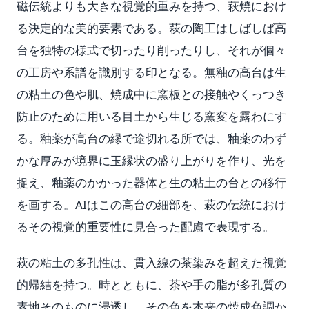
磁伝統よりも大きな視覚的重みを持つ、萩焼におけ
る決定的な美的要素である。萩の陶工はしばしば高
台を独特の様式で切ったり削ったりし、それが個々
の工房や系譜を識別する印となる。無釉の高台は生
の粘土の色や肌、焼成中に窯板との接触やくっつき
防止のために用いる目土から生じる窯変を露わにす
る。釉薬が高台の縁で途切れる所では、釉薬のわず
かな厚みが境界に玉縁状の盛り上がりを作り、光を
捉え、釉薬のかかった器体と生の粘土の台との移行
を画する。AIはこの高台の細部を、萩の伝統におけ
るその視覚的重要性に見合った配慮で表現する。
萩の粘土の多孔性は、貫入線の茶染みを超えた視覚
的帰結を持つ。時とともに、茶や手の脂が多孔質の
素地そのものに浸透し、その色を本来の焼成色調か