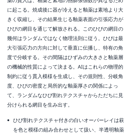
薬の貫入は、釉薬と素地の熱膨張係数が異なるため
に起こる。焼成後に器が冷えると釉薬は素地より大
きく収縮し、その結果生じる釉薬表面の引張応力が
ひびの網目を通じて解放される。このひびの網目の
幾何はランダムではなく物理法則に従う。ひびは最
大引張応力の方向に対して垂直に伝播し、特有の角
度で分岐する。その間隔はひずみの大きさと釉薬層
の機械的性質によって決まる。AIはこれらの物理的
制約に従う貫入模様を生成し、その規則性、分岐角
度、ひびの密度と局所的な釉薬厚さの関係によっ
て、ランダムなひび割れテクスチャからただちに見
分けられる網目を生み出す。
ひび割れテクスチャ付きの白いオーバーレイは萩
を色と模様の組み合わせとして扱い、半透明釉薬