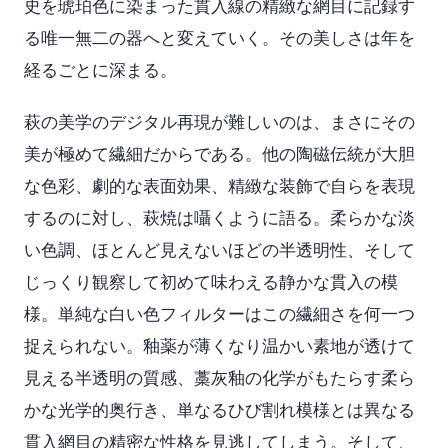
史を琥珀色に染まった貫入線の精緻な網目に記録す
る唯一無二の器へと変えていく。その美しさは年を
経るごとに深まる。
萩の美学のデジタル再現が難しいのは、まさにその
美が極めて繊細だからである。他の陶磁伝統が大胆
な色彩、劇的な表面効果、精緻な装飾で自らを表現
するのに対し、萩焼は囁くように語る。柔らかな淡
い色調、ほとんど見えないほどの半透明性、そして
じっくり観察して初めて味わえる静かな貫入の模
様。単純な白い色フィルターはこの繊細さを何一つ
捉えられない。釉薬が薄くなり温かい素地が透けて
見える半透明の質感、藁灰釉の化学がもたらす柔ら
かな光学的奥行き、単なるひび割れ模様とは異なる
貫入網目の精密な性格を見逃してしまう。そして、