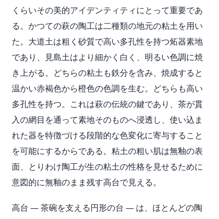
くらいその美的アイデンティティにとって重要であ
る。かつての萩の陶工は二種類の地元の粘土を用い
た。大道土は粗く砂質で高い多孔性を持つ炻器素地
であり、見島土はより細かく白く、明るい色調に焼
き上がる。どちらの粘土も鉄分を含み、焼成すると
温かい赤褐色から橙色の色調を生む。どちらも高い
多孔性を持つ。これは萩の伝統の鍵であり、茶が貫
入の網目を通って素地そのものへ浸透し、使い込ま
れた器を特徴づける段階的な色変化に寄与すること
を可能にするからである。粘土の粗い肌は無釉の表
面、とりわけ陶工が生の粘土の性格を見せるために
意図的に無釉のまま残す高台で見える。
高台 — 茶碗を支える円形の台 — は、ほとんどの陶