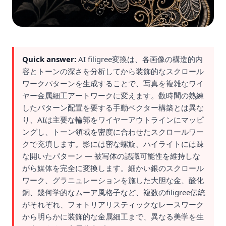
Quick answer:
AI filigree変換は、各画像の構造的内
容とトーンの深さを分析してから装飾的なスクロール
ワークパターンを生成することで、写真を複雑なワイ
ヤー金属細工アートワークに変えます。数時間の熟練
したパターン配置を要する手動ベクター構築とは異な
り、AIは主要な輪郭をワイヤーアウトラインにマッピ
ングし、トーン領域を密度に合わせたスクロールワー
クで充填します。影には密な螺旋、ハイライトには疎
な開いたパターン — 被写体の認識可能性を維持しな
がら媒体を完全に変換します。細かい銀のスクロール
ワーク、グラニュレーションを施した大胆な金、酸化
銅、幾何学的なムーア風格子など、複数のfiligree伝統
がそれぞれ、フォトリアリスティックなレースワーク
から明らかに装飾的な金属細工まで、異なる美学を生