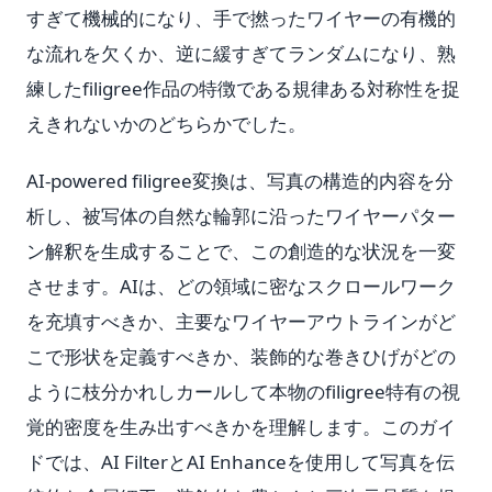
すぎて機械的になり、手で撚ったワイヤーの有機的
な流れを欠くか、逆に緩すぎてランダムになり、熟
練したfiligree作品の特徴である規律ある対称性を捉
えきれないかのどちらかでした。
AI-powered filigree変換は、写真の構造的内容を分
析し、被写体の自然な輪郭に沿ったワイヤーパター
ン解釈を生成することで、この創造的な状況を一変
させます。AIは、どの領域に密なスクロールワーク
を充填すべきか、主要なワイヤーアウトラインがど
こで形状を定義すべきか、装飾的な巻きひげがどの
ように枝分かれしカールして本物のfiligree特有の視
覚的密度を生み出すべきかを理解します。このガイ
ドでは、AI FilterとAI Enhanceを使用して写真を伝