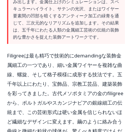
み出します。金属仕上げのシミュレーションは、スペ
キュラーハイライト、サテンの光沢、またはワイヤー
要素間の凹部を暗くするアンティーク加工の緑青を通
じて、三次元的なリアリズムを追加します。その結果
は、五千年にわたる人類の金属細工芸術の伝統の装飾
的な豊かさを捉えた装飾アートワークです。
Filigreeは最も精巧で技術的にdemandingな装飾金
属細工の一つであり、細い金属ワイヤーを複雑な曲
線、螺旋、そして格子模様に成形する技法です。五
千年以上にわたり、宝飾品、宗教工芸品、建築装飾
を彩ってきました。古代メソポタミアの金のfiligree
から、ポルトガルやスカンジナビアの銀線細工の伝
統まで、この芸術形式は硬い金属を信じられないほ
ど繊細なデザインに変えます。繭のように絡み合う
曲線と微細な粒状の球体が、驚くべき精度ではんだ