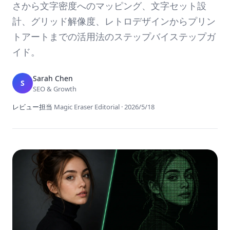
さから文字密度へのマッピング、文字セット設
計、グリッド解像度、レトロデザインからプリン
トアートまでの活用法のステップバイステップガ
イド。
Sarah Chen
S
SEO & Growth
レビュー担当
Magic Eraser Editorial
·
2026/5/18