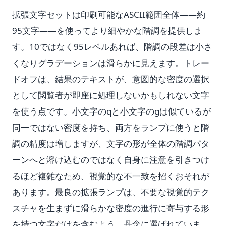
拡張文字セットは印刷可能なASCII範囲全体——約
95文字——を使ってより細やかな階調を提供しま
す。10ではなく95レベルあれば、階調の段差は小さ
くなりグラデーションは滑らかに見えます。トレー
ドオフは、結果のテキストが、意図的な密度の選択
として閲覧者が即座に処理しないかもしれない文字
を使う点です。小文字のqと小文字のgは似ているが
同一ではない密度を持ち、両方をランプに使うと階
調の精度は増しますが、文字の形が全体の階調パタ
ーンへと溶け込むのではなく自身に注意を引きつけ
るほど複雑なため、視覚的な不一致を招くおそれが
あります。最良の拡張ランプは、不要な視覚的テク
スチャを生まずに滑らかな密度の進行に寄与する形
を持つ文字だけを含むよう、丹念に選ばれていま