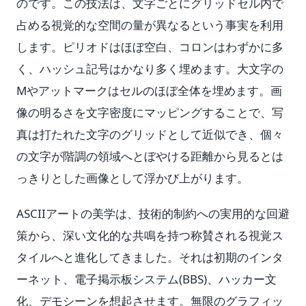
のです。この技法は、文字ごとにグリッドセル内で
占める視覚的な空間の量が異なるという事実を利用
します。ピリオドはほぼ空白、コロンはわずかに多
く、ハッシュ記号はかなり多く埋めます。大文字の
Mやアットマークはセルのほぼ全体を埋めます。画
像の明るさを文字密度にマッピングすることで、写
真は打たれた文字のグリッドとして近似でき、個々
の文字が階調の領域へとぼやける距離から見るとは
っきりとした画像として浮かび上がります。
ASCIIアートの美学は、技術的制約への実用的な回避
策から、深い文化的な共鳴を持つ称賛される視覚ス
タイルへと進化してきました。それは初期のインタ
ーネット、電子掲示板システム(BBS)、ハッカー文
化、デモシーンを想起させます。無限のグラフィッ