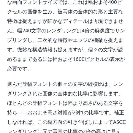
な画面フォントサイズでは、これは幅およそ400ピ
クセルの画像を生み、被写体の全体的な形と主要な
特徴は捉えますが細かなディテールは再現できませ
ん。幅240文字のレンダリングは4倍の解像度でサン
プリングし、二次的な特徴やエッジの機微を捉えま
す。微妙な構造情報も捉えますが、個々の文字が読
めるままであるには幅およそ1600ピクセルの表示が
必要です。
選んだ等幅フォントの個々の文字の縦横比は、レン
ダリングされた画像の全体的な比率に影響します。
ほとんどの等幅フォントは幅より高さのある文字を
持ち——おおよそ高さ対幅が2対1の比率です。補正
しなければ、この縦方向の引き伸ばしによってASCII
レンダリングは元の写真の比率の2倍の高さに見え