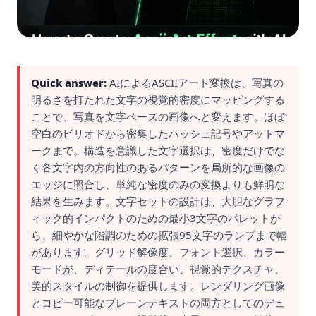
Quick answer:
AIによるASCIIアート変換は、写真の
明るさを打たれた文字の視覚的密度にマッピングする
ことで、写真を文字ベースの画像へと変えます。ほぼ
空白のピリオドから密集したハッシュ記号やアットマ
ークまで。構造を意識した文字選択は、密度だけでな
く各文字内の方向性のあるパターンを局所的な画像の
エッジに照合し、単純な密度のみの変換よりも鮮明な
結果を生みます。文字セットの設計は、大胆なグラフ
ィック的インパクトのための最小3文字のパレットか
ら、細やかな階調のための拡張95文字のランプまで幅
があります。グリッド解像度、フォント選択、カラー
モードが、ディテールの度合い、視覚的テクスチャ、
美的スタイルの制御を提供します。レンダリング画像
とコピー可能なプレーンテキストの両方としてのデュ