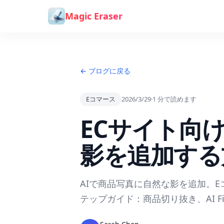
コンテンツへスキップ
Magic Eraser
← ブログに戻る
Eコマース
2026/3/29
·
1
分で読めます
ECサイト向
影を追加する
AIで商品写真に自然な影を追加。
テップガイド：商品切り抜き、AI F