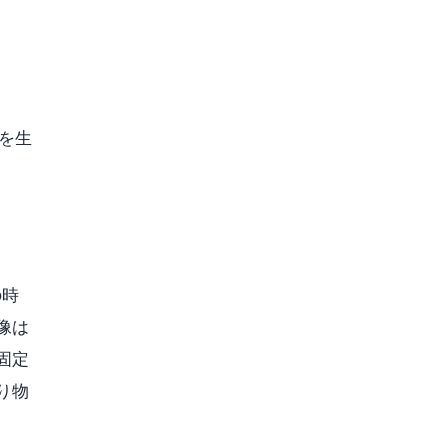
を生
の時
像は
固定
り物