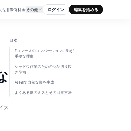
除
活用事例
料金
その他
ログイン
編集を始める
目次
Eコマースのコンバージョンに影が
重要な理由
シャドウ作業のための商品切り抜
な
き準備
AI Fillで自然な影を生成
よくある影のミスとその回避方法
イス