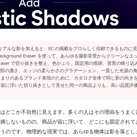
リアルな影を加えると、EC の掲載をプロらしく信頼できるものに
ground Eraser を使って、あらゆる撮影背景からクリーンなエ
Eraser で切り抜きを整え、色かぶり、固定用の痕跡、背景の映り込
しい接地部の濃さ、エッジの柔らかさのグラデーション、一貫した光源の
とまりのあるブランド表現のために、カタログ全体で同じ影の向き
、宙に浮いた切り抜きとして見せた同一の商品よりも、高い品質評
真はどこか不自然に見えます。多くの人はその理由をうまく
指摘しないものの、商品が宙に浮いて、どこにも固定されて
まうのです。物理的な現実では、あらゆる物体は影を落とし