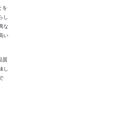
とを
らし
異な
高い
品質
味し
で