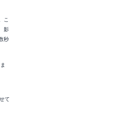
。こ
、影
数秒
いま
せて