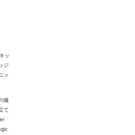
、キッ
ッジ
ニッ
の撮
立て
er
ic