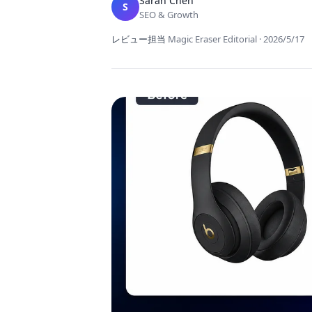
Sarah Chen
S
SEO & Growth
レビュー担当
Magic Eraser Editorial
·
2026/5/17