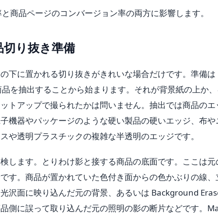
率と商品ページのコンバージョン率の両方に影響します。
品切り抜き準備
その下に置かれる切り抜きがきれいな場合だけです。準備は
の写真から商品を抽出することから始まります。それが背景紙の上か
セットアップで撮られたかは問いません。抽出では商品のエ
電子機器やパッケージのような硬い製品の硬いエッジ、布や
ラスや透明プラスチックの複雑な半透明のエッジです。
点検します。とりわけ影と接する商品の底面です。ここは元
所です。商品が置かれていた色付き面からの色かぶりの線、
に映り込んだ元の背景、あるいは Background Eras
品側に誤って取り込んだ元の照明の影の断片などです。Mag