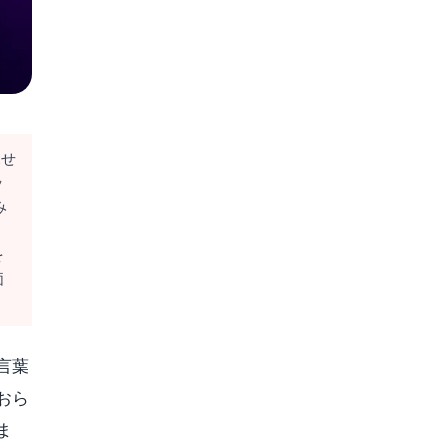
見せ
ッ
み
角
を
価
言葉
おら
ま