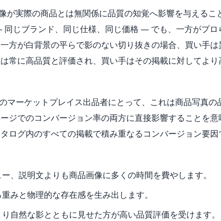
査は、商品画像が実際の商品とは無関係に品質の知覚へ影響を与えるこ
 同じブランド、同じ仕様、同じ価格 — でも、一方がプロ
う一方が白背景の平らで影のない切り抜きの場合、買い手は
品は常に高品質と評価され、買い手はその掲載に対してより
pify などのマーケットプレイス出品者にとって、これは商品写真の
ページでのコンバージョン率の両方に直接影響することを意
カタログ内のすべての掲載で積み重なるコンバージョン要因
ュー、説明文よりも商品画像に多くの時間を費やします。
る重みと物理的な存在感を生み出します。
より自然な影とともに見せた方が高い品質評価を受けます。