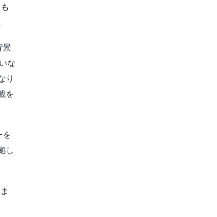
るも
。
背景
れいな
なり
載を
ーを
拠し
しま