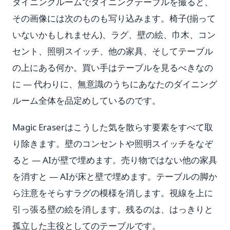
ダイニングルームでダイニングテーブルを撮ると、
その画像には次のものも写り込みます。椅子(揃って
いないかもしれません)、ラグ、壁の絵、巾木、コン
セント、照明スイッチ、他の家具、そしてテーブル
の上にある何か。買い手はテーブルを見るべきなの
に — 代わりに、無意識のうちにあなたのダイニング
ルーム全体を品定めしているのです。
Magic Eraserはこうした気を散らす要素をすべて取
り除きます。壁のコンセントや照明スイッチをなぞ
ると — AIが壁で埋めます。売り物ではない他の家具
を消すと — AIが床と壁で埋めます。テーブルの脚か
ら注意をそらすラグの模様を消します。視線を上に
引っ張る壁の絵を消します。残るのは、はっきりと
孤立した主役としてのテーブルです。