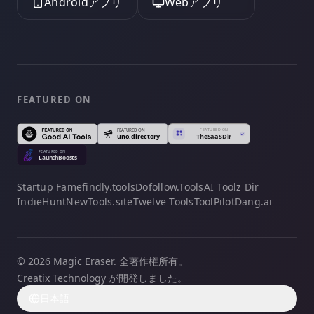
Androidアプリ
Webアプリ
FEATURED ON
Startup Fame
findly.tools
Dofollow.Tools
AI Toolz Dir
IndieHunt
NewTools.site
Twelve Tools
ToolPilot
Dang.ai
© 2026 Magic Eraser. 全著作権所有。
Creatix Technology が開発しました。
日本語