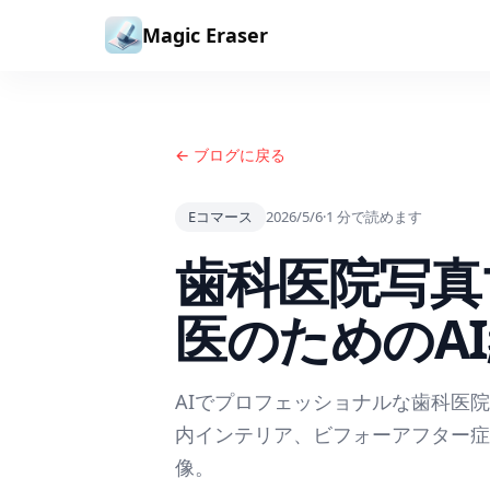
コンテンツへスキップ
Magic Eraser
← ブログに戻る
Eコマース
2026/5/6
·
1
分で読めます
歯科医院写真
医のためのA
AIでプロフェッショナルな歯科医
内インテリア、ビフォーアフター症
像。