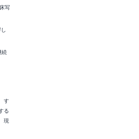
床写
響し
継続
、す
する
、現