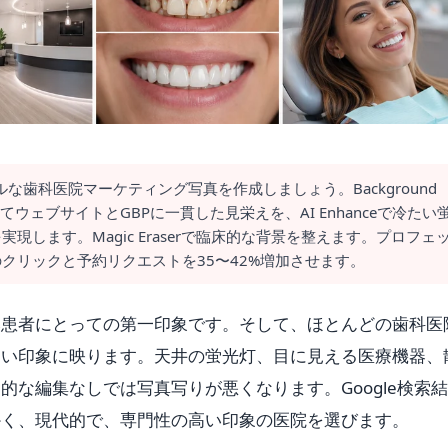
ルな歯科医院マーケティング写真を作成しましょう。Background
てウェブサイトとGBPに一貫した見栄えを、AI Enhanceで冷たい
します。Magic Eraserで臨床的な背景を整えます。プロフェ
クリックと予約リクエストを35〜42%増加させます。
み患者にとっての第一印象です。そして、ほとんどの歯科医
くい印象に映ります。天井の蛍光灯、目に見える医療機器、
的な編集なしでは写真写りが悪くなります。Google検索
かく、現代的で、専門性の高い印象の医院を選びます。