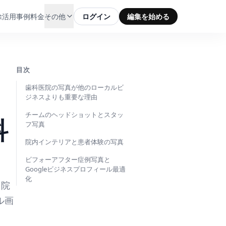
除
活用事例
料金
その他
ログイン
編集を始める
目次
歯科医院の写真が他のローカルビ
ジネスよりも重要な理由
チームのヘッドショットとスタッ
科
フ写真
院内インテリアと患者体験の写真
ビフォーアフター症例写真と
Googleビジネスプロフィール最適
化
、院
ル画