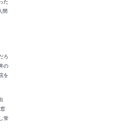
った
人間
だろ
井の
院を
出
、窓
し蛍