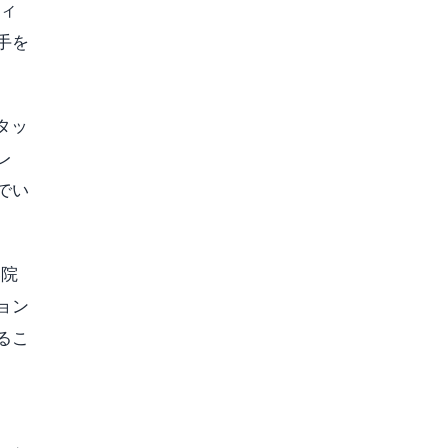
フィ
手を
タッ
レ
でい
い院
ョン
るこ