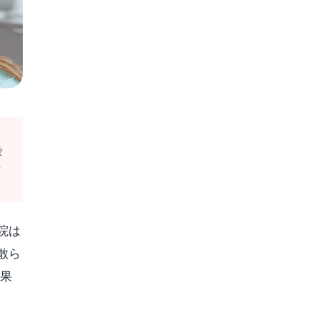
蛍
ッ
院は
散ら
結果