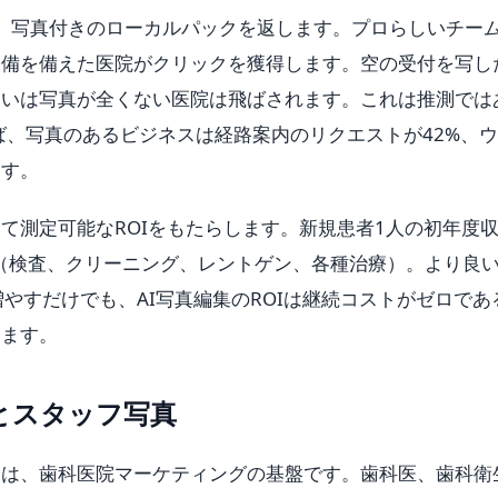
e検索は、写真付きのローカルパックを返します。プロらしいチー
設備を備えた医院がクリックを獲得します。空の受付を写し
るいは写真が全くない医院は飛ばされます。これは推測では
れば、写真のあるビジネスは経路案内のリクエストが42%、
ます。
て測定可能なROIをもたらします。新規患者1人の初年度
ます（検査、クリーニング、レントゲン、各種治療）。より良
やすだけでも、AI写真編集のROIは継続コストがゼロであ
ります。
とスタッフ写真
トは、歯科医院マーケティングの基盤です。歯科医、歯科衛