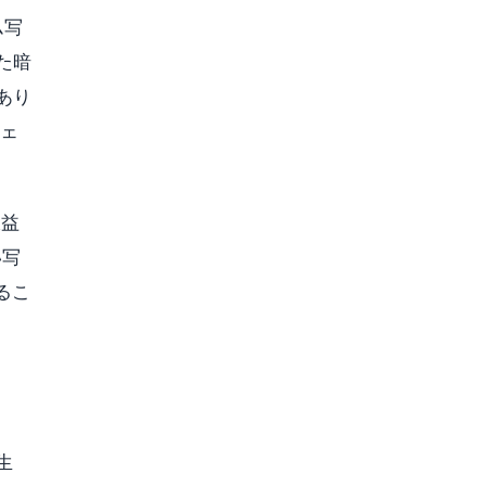
ム写
た暗
あり
ウェ
収益
い写
るこ
生