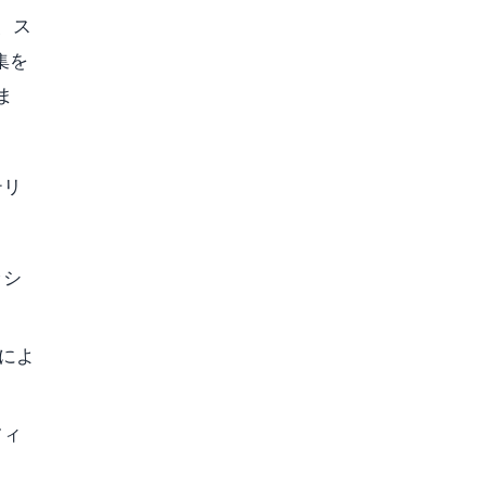
、ス
集を
ま
テリ
ッシ
によ
フィ