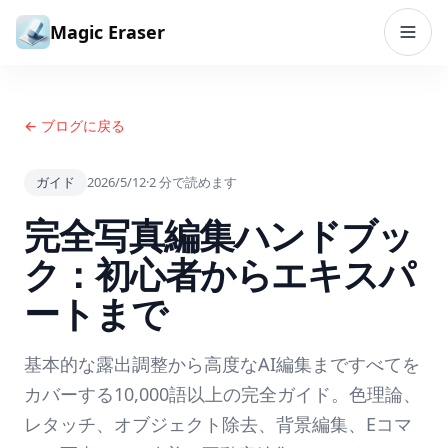
コンテンツへスキップ
Magic Eraser
← ブログに戻る
ガイド
2026/5/12
·
2
分で読めます
完全写真編集ハンドブッ
ク：初心者からエキスパ
ートまで
基本的な露出調整から高度なAI編集まですべてを
カバーする10,000語以上の完全ガイド。色理論、
レタッチ、オブジェクト除去、背景編集、Eコマ