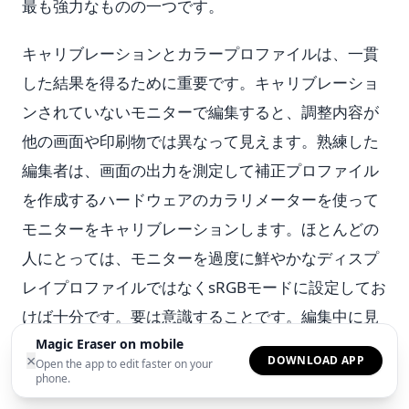
最も強力なものの一つです。
キャリブレーションとカラープロファイルは、一貫
した結果を得るために重要です。キャリブレーショ
ンされていないモニターで編集すると、調整内容が
他の画面や印刷物では異なって見えます。熟練した
編集者は、画面の出力を測定して補正プロファイル
を作成するハードウェアのカラリメーターを使って
モニターをキャリブレーションします。ほとんどの
人にとっては、モニターを過度に鮮やかなディスプ
レイプロファイルではなくsRGBモードに設定してお
けば十分です。要は意識することです。編集中に見
えているものは、ディスプレイの精度に左右される
Magic Eraser on mobile
×
DOWNLOAD APP
Open the app to edit faster on your
のです。
phone.