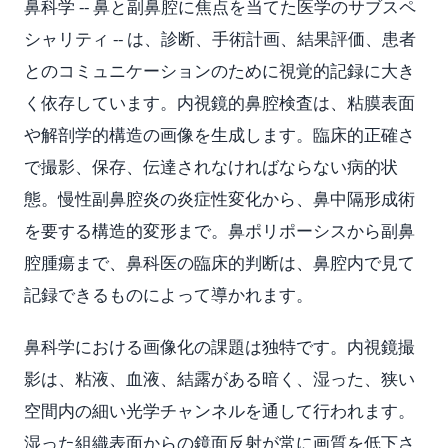
鼻科学 -- 鼻と副鼻腔に焦点を当てた医学のサブスペ
シャリティ -- は、診断、手術計画、結果評価、患者
とのコミュニケーションのために視覚的記録に大き
く依存しています。内視鏡的鼻腔検査は、粘膜表面
や解剖学的構造の画像を生成します。臨床的正確さ
で撮影、保存、伝達されなければならない病的状
態。慢性副鼻腔炎の炎症性変化から、鼻中隔形成術
を要する構造的変形まで。鼻ポリポーシスから副鼻
腔腫瘍まで、鼻科医の臨床的判断は、鼻腔内で見て
記録できるものによって導かれます。
鼻科学における画像化の課題は独特です。内視鏡撮
影は、粘液、血液、結露がある暗く、湿った、狭い
空間内の細い光学チャンネルを通して行われます。
湿った組織表面からの鏡面反射が常に画質を低下さ