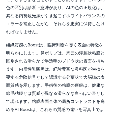
色の区別は診断上意味があり、AIの色の正規化は、
異なる内視鏡光源が引き起こすホワイトバランスの
エラーを補正しながら、それらを忠実に保持しなけ
ればなりません。
組織質感のBoostは、臨床判断を導く表面の特徴を
明らかにします。鼻ポリプは、周囲の浮腫状粘膜と
区別される滑らかで半透明のブドウ状の表面を持ち
ます。内反性乳頭腫は、経験豊富な鼻科医が生検を
要する危険信号として認識する分葉状で大脳様の表
面質感を示します。手術後の粘膜の瘢痕は、健康な
線毛粘膜とは質感が異なる滑らかな白っぽい帯とし
て現れます。粘膜表面全体の局所コントラストを高
めるAI Boostは、これらの質感の違いを写真上でよ