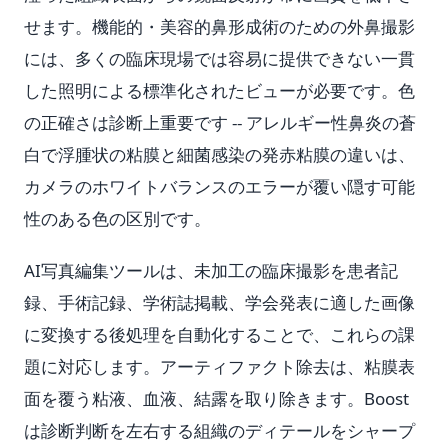
せます。機能的・美容的鼻形成術のための外鼻撮影
には、多くの臨床現場では容易に提供できない一貫
した照明による標準化されたビューが必要です。色
の正確さは診断上重要です -- アレルギー性鼻炎の蒼
白で浮腫状の粘膜と細菌感染の発赤粘膜の違いは、
カメラのホワイトバランスのエラーが覆い隠す可能
性のある色の区別です。
AI写真編集ツールは、未加工の臨床撮影を患者記
録、手術記録、学術誌掲載、学会発表に適した画像
に変換する後処理を自動化することで、これらの課
題に対応します。アーティファクト除去は、粘膜表
面を覆う粘液、血液、結露を取り除きます。Boost
は診断判断を左右する組織のディテールをシャープ