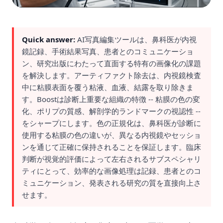
Quick answer:
AI写真編集ツールは、鼻科医が内視
鏡記録、手術結果写真、患者とのコミュニケーショ
ン、研究出版にわたって直面する特有の画像化の課題
を解決します。アーティファクト除去は、内視鏡検査
中に粘膜表面を覆う粘液、血液、結露を取り除きま
す。Boostは診断上重要な組織の特徴 -- 粘膜の色の変
化、ポリプの質感、解剖学的ランドマークの視認性 --
をシャープにします。色の正規化は、鼻科医が診断に
使用する粘膜の色の違いが、異なる内視鏡やセッショ
ンを通じて正確に保持されることを保証します。臨床
判断が視覚的評価によって左右されるサブスペシャリ
ティにとって、効率的な画像処理は記録、患者とのコ
ミュニケーション、発表される研究の質を直接向上さ
せます。