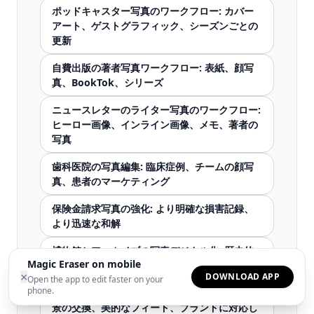
ポッドキャスター写真のワークフロー: カバー
アート、ゲストグラフィック、シーズンごとの
更新
自費出版の著者写真ワークフロー: 表紙、顔写
真、BookTok、シリーズ
ニュースレターのライター写真のワークフロー:
ヒーロー画像、インライン画像、メモ、著者の
写真
歯科医院の写真編集: 臨床症例、チームの顔写
真、患者のマーケティング
保険金請求写真の強化: より明確な損害記録、
より迅速な和解
博物館とアーカイブの写真デジタル化: 歴史的
Magic Eraser on mobile
コレクションの復元、強化、共有
×
DOWNLOAD APP
Open the app to edit faster on your
phone.
ファッションインフルエンサーコンテンツ: 背
景の交換、美的なフィード、ブランドに対応し