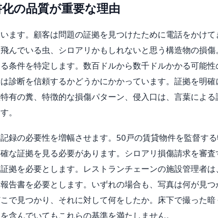
書化の品質が重要な理由
ています。顧客は問題の証拠を見つけたために電話をかけて
い飛んでいる虫、シロアリかもしれないと思う構造物の損傷
える条件を特定します。数百ドルから数千ドルかかる可能性
断は診断を信頼するかどうかにかかっています。証拠を明確
種特有の糞、特徴的な損傷パターン、侵入口は、言葉による
ます。
記録の必要性を増幅させます。50戸の賃貸物件を監督する
明確な証拠を見る必要があります。シロアリ損傷請求を審査
真証拠を必要とします。レストランチェーンの施設管理者は
査報告書を必要とします。いずれの場合も、写真は何が見つ
どこで見つかり、それに対して何をしたか。床下で撮った暗
報を含んでいてもこれらの基準を満たしません。