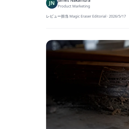
James Nakamura
Product Marketing
レビュー担当
Magic Eraser Editorial
·
2026/5/17