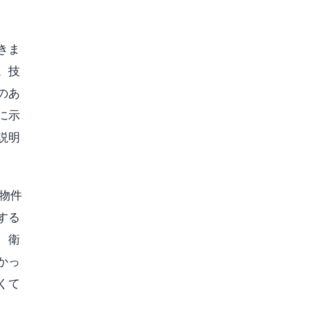
きま
。技
のあ
に示
説明
物件
する
、衛
かっ
くて