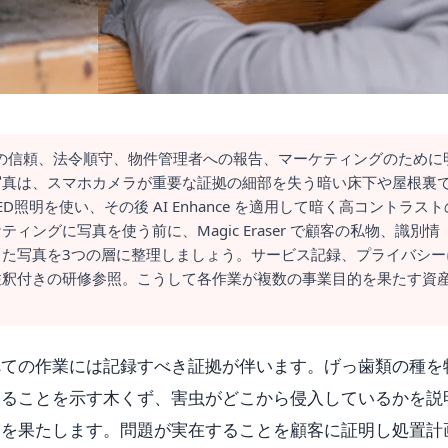
の信頼、法令順守、物件管理者への報告、マーケティングのために
写真は、スマホカメラが重要な証拠の細部を失う暗い床下や屋根裏
照明を使い、その後 AI Enhance を適用して暗く高コントラスト
ングに写真を使う前に、Magic Eraser で顧客の私物、識別情
た写真を3つの層に整理しましょう。サービス記録、プライバシー
注釈付きの研修参照。こうして各作業が複数の事業目的を果たす資
べての作業には記録すべき証拠が伴います。げっ歯類の種を
いることを示す木くず、害虫がどこから侵入しているかを説
的を果たします。問題が実在することを顧客に証明し処置計