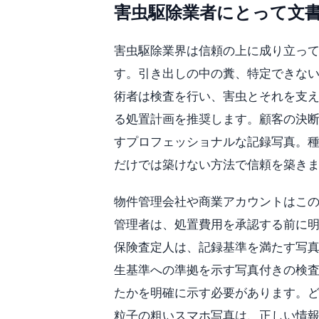
害虫駆除業者にとって文
害虫駆除業界は信頼の上に成り立っ
す。引き出しの中の糞、特定できな
術者は検査を行い、害虫とそれを支
る処置計画を推奨します。顧客の決
すプロフェッショナルな記録写真。
だけでは築けない方法で信頼を築き
物件管理会社や商業アカウントはこの
管理者は、処置費用を承認する前に
保険査定人は、記録基準を満たす写
生基準への準拠を示す写真付きの検
たかを明確に示す必要があります。
粒子の粗いスマホ写真は、正しい情