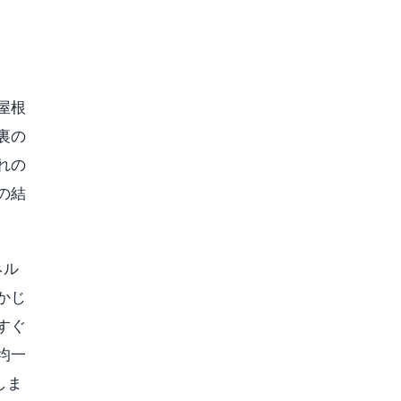
屋根
裏の
れの
の結
ネル
かじ
すぐ
均一
しま