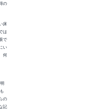
得の
い床
では
眼で
にい
、何
鮮明
さも
らの
な記