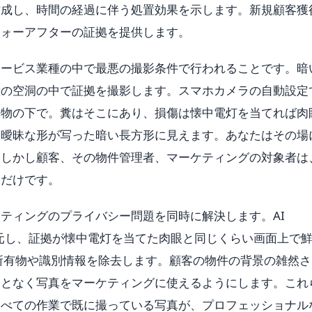
作成し、時間の経過に伴う処置効果を示します。新規顧客獲
フォーアフターの証拠を提供します。
サービス業種の中で最悪の撮影条件で行われることです。暗
壁の空洞の中で証拠を撮影します。スマホカメラの自動設定
造物の下で。糞はそこにあり、損傷は懐中電灯を当てれば肉
な曖昧な形が写った暗い長方形に見えます。あなたはその場
。しかし顧客、その物件管理者、マーケティングの対象者は
るだけです。
ケティングのプライバシー問題を同時に解決します。AI
を復元し、証拠が懐中電灯を当てた肉眼と同じくらい画面上で
は個人の所有物や識別情報を除去します。顧客の物件の背景の雑然
ことなく写真をマーケティングに使えるようにします。これ
すべての作業で既に撮っている写真が、プロフェッショナル