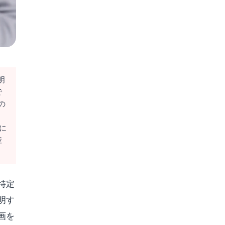
明
で
の
に
産
特定
明す
画を