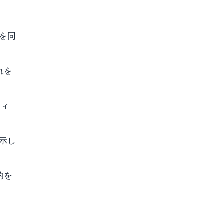
を同
れを
ティ
示し
的を