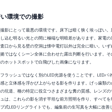
暗い環境での撮影
ホ撮影にとって最悪の環境です。床下は暗く狭く埃っぽい。
差し込む明るい光との間に極端な明暗差があります。家電の
検査口から見る壁の空洞は懐中電灯以外は完全に暗い。いず
証拠ではなくシーン全体に合わせた露出判断を行います。そ
灯のホットスポットで白飛びした画像になります。
フラッシュではなく別のLED光源を使うことです。LEDパ
質感と立体感を浮かび上がらせる影を作ります。げっ歯類の
木の坑道、種の特定に役立つさまざまな糞の質感。レンズの
シュは、これらの影を消す平坦な前方照明を作り、すべてを
プ式LEDリングライトでも、編集前の生写真を大幅に改善