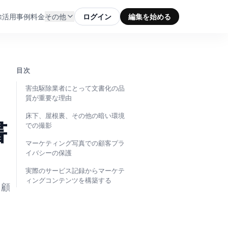
除
活用事例
料金
その他
ログイン
編集を始める
目次
害虫駆除業者にとって文書化の品
質が重要な理由
床下、屋根裏、その他の暗い環境
書
での撮影
マーケティング写真での顧客プラ
イバシーの保護
実際のサービス記録からマーケテ
ィングコンテンツを構築する
、顧