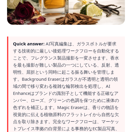
Quick answer:
AI写真編集は、ガラスボトルが要求
する技術的に厳しい後処理ワークフローを自動化する
ことで、フレグランス製品撮影を一変させます。香水
を最も撮影が難しい製品の一つにしている、反射、透
明性、屈折という同時に起こる振る舞いを管理しま
す。Background Eraserはガラスが不透明と透明の領
域の間で移り変わる複雑な輪郭検出を処理し、AI
Enhanceはブランドの識別子として機能する正確なア
ンバー、ローズ、グリーンの色調を保つために液体の
色ずれを補正します。Magic Eraserは、香りの物語を
視覚的に伝える植物原料のフラットレイから自然な欠
点を取り除きます。完全なワークフローは、マーケッ
トプレイス準拠の白背景による事務的なEC製品写真、