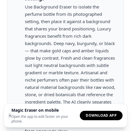
Use Background Eraser to isolate the
perfume bottle from its photographed
setting, then place it against a background
that shares your brand positioning. Luxury
fragrances benefit from rich dark
backgrounds. Deep navy, burgundy, or black
— that make gold caps and amber liquids
glow by contrast. Fresh and clean fragrances
suit light neutral backgrounds with subtle
gradient or marble texture. Artisanal and
niche perfumers often pair their bottles with
natural material backgrounds like raw wood,
stone, or dried botanicals that reference the
ingredient palette. The AI cleanly separates
complex glass bottle edges from the
Magic Eraser on mobile
×
DOWNLOAD APP
background, handling the partially
Open the app to edit faster on your
phone.
transparent areas where the glass transitions