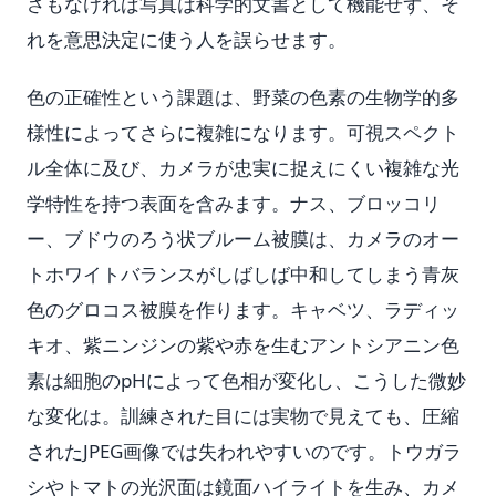
さもなければ写真は科学的文書として機能せず、そ
れを意思決定に使う人を誤らせます。
色の正確性という課題は、野菜の色素の生物学的多
様性によってさらに複雑になります。可視スペクト
ル全体に及び、カメラが忠実に捉えにくい複雑な光
学特性を持つ表面を含みます。ナス、ブロッコリ
ー、ブドウのろう状ブルーム被膜は、カメラのオー
トホワイトバランスがしばしば中和してしまう青灰
色のグロコス被膜を作ります。キャベツ、ラディッ
キオ、紫ニンジンの紫や赤を生むアントシアニン色
素は細胞のpHによって色相が変化し、こうした微妙
な変化は。訓練された目には実物で見えても、圧縮
されたJPEG画像では失われやすいのです。トウガラ
シやトマトの光沢面は鏡面ハイライトを生み、カメ