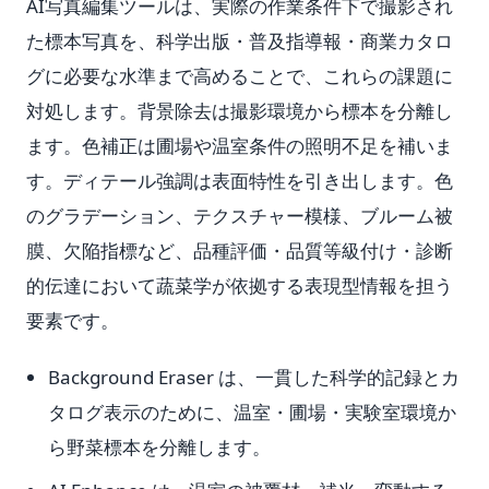
AI写真編集ツールは、実際の作業条件下で撮影され
た標本写真を、科学出版・普及指導報・商業カタロ
グに必要な水準まで高めることで、これらの課題に
対処します。背景除去は撮影環境から標本を分離し
ます。色補正は圃場や温室条件の照明不足を補いま
す。ディテール強調は表面特性を引き出します。色
のグラデーション、テクスチャー模様、ブルーム被
膜、欠陥指標など、品種評価・品質等級付け・診断
的伝達において蔬菜学が依拠する表現型情報を担う
要素です。
Background Eraser は、一貫した科学的記録とカ
タログ表示のために、温室・圃場・実験室環境か
ら野菜標本を分離します。