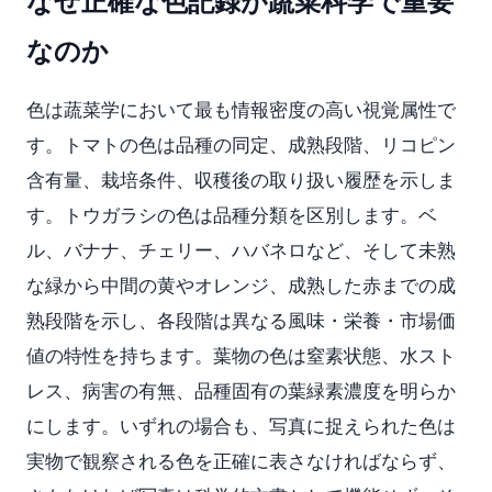
なぜ正確な色記録が蔬菜科学で重要
なのか
色は蔬菜学において最も情報密度の高い視覚属性で
す。トマトの色は品種の同定、成熟段階、リコピン
含有量、栽培条件、収穫後の取り扱い履歴を示しま
す。トウガラシの色は品種分類を区別します。ベ
ル、バナナ、チェリー、ハバネロなど、そして未熟
な緑から中間の黄やオレンジ、成熟した赤までの成
熟段階を示し、各段階は異なる風味・栄養・市場価
値の特性を持ちます。葉物の色は窒素状態、水スト
レス、病害の有無、品種固有の葉緑素濃度を明らか
にします。いずれの場合も、写真に捉えられた色は
実物で観察される色を正確に表さなければならず、