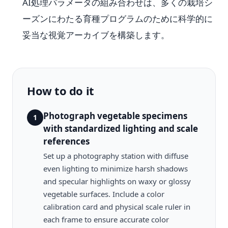
AI処理パラメータの組み合わせは、多くの栽培シ
ーズンにわたる育種プログラムのために科学的に
妥当な視覚アーカイブを構築します。
How to do it
Photograph vegetable specimens
1
with standardized lighting and scale
references
Set up a photography station with diffuse
even lighting to minimize harsh shadows
and specular highlights on waxy or glossy
vegetable surfaces. Include a color
calibration card and physical scale ruler in
each frame to ensure accurate color