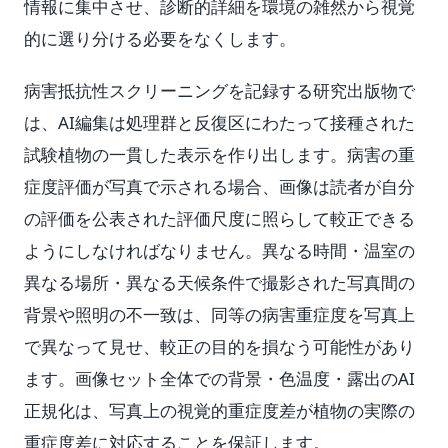
情報に集中させ、診断的詳細を環境の雑然から視覚
的に選り分ける必要をなくします。
病害抵抗性スクリーニングを記録する研究出版物で
は、AI編集は処理群と反復区にわたって接種された
試験植物の一貫した表示を作り出します。病害の重
症度評価が写真で示される場合、画像は読者が自分
の評価を公表された評価尺度に照らして較正できる
ようにしなければなりません。異なる時間・温室の
異なる場所・異なる天候条件で撮影された写真間の
背景や照明の不一致は、同等の病害重症度を写真上
で異なって見せ、較正の目的を損なう可能性があり
ます。画像セット全体での背景・色温度・露出のAI
正規化は、写真上の視覚的重症度差が植物の実際の
重症度差に対応することを保証します。