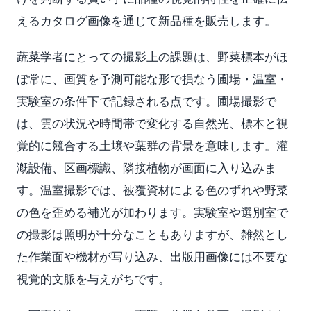
えるカタログ画像を通じて新品種を販売します。
蔬菜学者にとっての撮影上の課題は、野菜標本がほ
ぼ常に、画質を予測可能な形で損なう圃場・温室・
実験室の条件下で記録される点です。圃場撮影で
は、雲の状況や時間帯で変化する自然光、標本と視
覚的に競合する土壌や葉群の背景を意味します。灌
漑設備、区画標識、隣接植物が画面に入り込みま
す。温室撮影では、被覆資材による色のずれや野菜
の色を歪める補光が加わります。実験室や選別室で
の撮影は照明が十分なこともありますが、雑然とし
た作業面や機材が写り込み、出版用画像には不要な
視覚的文脈を与えがちです。