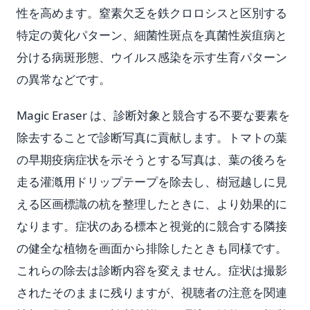
性を高めます。窒素欠乏を鉄クロロシスと区別する
特定の黄化パターン、細菌性斑点を真菌性炭疽病と
分ける病斑形態、ウイルス感染を示す生育パターン
の異常などです。
Magic Eraser は、診断対象と競合する不要な要素を
除去することで診断写真に貢献します。トマトの葉
の早期疫病症状を示そうとする写真は、葉の後ろを
走る灌漑用ドリップテープを除去し、樹冠越しに見
える区画標識の杭を整理したときに、より効果的に
なります。症状のある標本と視覚的に競合する隣接
の健全な植物を画面から排除したときも同様です。
これらの除去は診断内容を変えません。症状は撮影
されたそのままに残りますが、視聴者の注意を関連