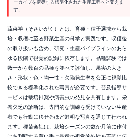
ーカイブを構築する標準化された生産工程へと変えま
す。
蔬菜学（そさいがく）とは、育種・種子選抜から栽
培・収穫に至る野菜生産の科学と実践です。収穫後
の取り扱いも含め、研究・生産パイプラインのあら
ゆる段階で視覚的記録に依存します。品種試験では
数十から数百の品種を並べて評価し、果実の大き
さ・形状・色・均一性・欠陥発生率を公正に視覚比
較できる標準化された写真が必要です。普及指導サ
ービスは栽培推奨や病害虫の発見を共有します。栄
養欠乏の診断は、専門的な訓練を受けていない生産
者でも行動に移せるほど鮮明な写真を通じて行われ
ます。種苗会社は、栽培シーズンの数か月前に作付
けを判断する買い手に品種の視覚的特性を正確に伝