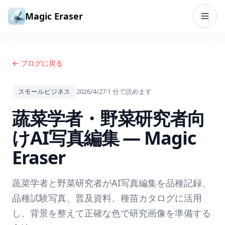
コンテンツへスキップ
Magic Eraser
← ブログに戻る
スモールビジネス
2026/4/27
·
1
分で読めます
蔬菜学者・野菜研究者向
けAI写真編集 — Magic
Eraser
蔬菜学者と野菜研究者がAI写真編集を品種記録、
品種試験写真、普及資料、種苗カタログに活用
し、背景を整えて正確な色で研究画像を準備する