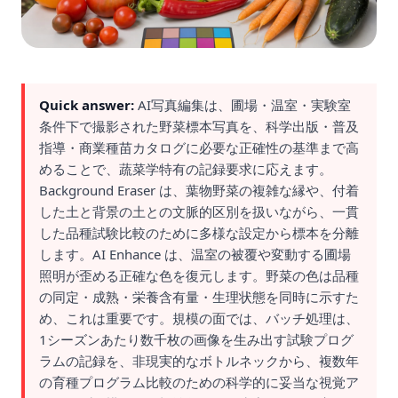
Quick answer:
AI写真編集は、圃場・温室・実験室
条件下で撮影された野菜標本写真を、科学出版・普及
指導・商業種苗カタログに必要な正確性の基準まで高
めることで、蔬菜学特有の記録要求に応えます。
Background Eraser は、葉物野菜の複雑な縁や、付着
した土と背景の土との文脈的区別を扱いながら、一貫
した品種試験比較のために多様な設定から標本を分離
します。AI Enhance は、温室の被覆や変動する圃場
照明が歪める正確な色を復元します。野菜の色は品種
の同定・成熟・栄養含有量・生理状態を同時に示すた
め、これは重要です。規模の面では、バッチ処理は、
1シーズンあたり数千枚の画像を生み出す試験プログ
ラムの記録を、非現実的なボトルネックから、複数年
の育種プログラム比較のための科学的に妥当な視覚ア