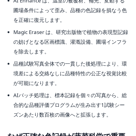
AI Enhance は、温室の被覆材、補光、変動する
圃場条件によって歪み、品種の色記録を損なう色
を正確に復元します。
Magic Eraser は、研究出版物で植物の表現型記録
の妨げとなる区画標識、灌漑設備、圃場インフラ
を除去します。
品種試験写真全体での一貫した後処理により、環
境差による交絡なしに品種特性の公正な視覚比較
が可能になります。
AIバッチ処理は、標本記録を個々の写真から、総
合的な品種評価プログラムが生み出す1試験シー
ズンあたり数百枚の画像へと拡張します。