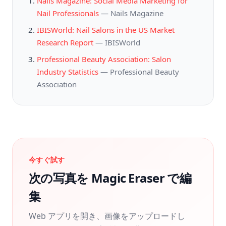
Nails Magazine: Social Media Marketing for
Nail Professionals
—
Nails Magazine
IBISWorld: Nail Salons in the US Market
Research Report
—
IBISWorld
Professional Beauty Association: Salon
Industry Statistics
—
Professional Beauty
Association
今すぐ試す
次の写真を Magic Eraser で編
集
Web アプリを開き、画像をアップロードし