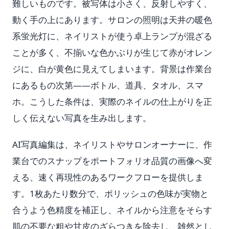
難しいものです。被写体は小さく、反射しやすく、
動く手の上にあります。サロンの照明は天井の暖色
系蛍光灯に、ネイリストが使う卓上ランプが混ざる
ことが多く、不揃いな色かぶりが生じて赤がオレン
ジに、白が黄色に見えてしまいます。背景は作業台
にあるもの次第——ボトル、道具、タオル、スマ
ホ。こうした条件は、実際のネイルの仕上がりを正
しく伝えない写真を生み出します。
AI写真編集は、ネイリストやサロンオーナーに、作
業台でのスナップをポートフォリオ品質の画像へ変
える、速く再現性のあるワークフローを提供しま
す。1枚あたり数分で、ポリッシュの色味が実物と
合うよう色精度を補正し、ネイルから注意をそらす
肌の不要な粗や甘皮のざらつきを除去し、雑然とし