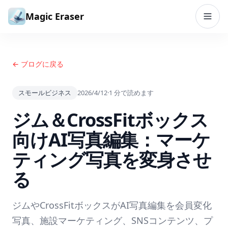
コンテンツへスキップ
Magic Eraser
← ブログに戻る
スモールビジネス
2026/4/12
·
1
分で読めます
ジム＆CrossFitボックス
向けAI写真編集：マーケ
ティング写真を変身させ
る
ジムやCrossFitボックスがAI写真編集を会員変化
写真、施設マーケティング、SNSコンテンツ、プ