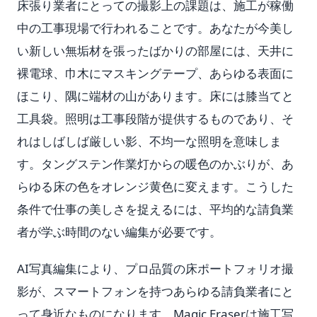
床張り業者にとっての撮影上の課題は、施工が稼働
中の工事現場で行われることです。あなたが今美し
い新しい無垢材を張ったばかりの部屋には、天井に
裸電球、巾木にマスキングテープ、あらゆる表面に
ほこり、隅に端材の山があります。床には膝当てと
工具袋。照明は工事段階が提供するものであり、そ
れはしばしば厳しい影、不均一な照明を意味しま
す。タングステン作業灯からの暖色のかぶりが、あ
らゆる床の色をオレンジ黄色に変えます。こうした
条件で仕事の美しさを捉えるには、平均的な請負業
者が学ぶ時間のない編集が必要です。
AI写真編集により、プロ品質の床ポートフォリオ撮
影が、スマートフォンを持つあらゆる請負業者にと
って身近なものになります。Magic Eraserは施工写