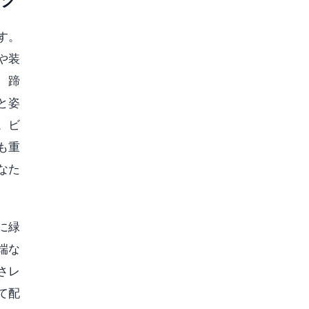
す。
や装
、蹄
と姿
。ビ
も重
なた
に緑
端な
さレ
て配