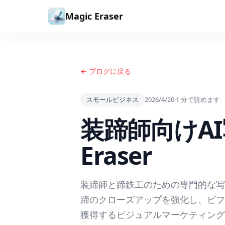
コンテンツへスキップ
Magic Eraser
← ブログに戻る
スモールビジネス
2026/4/20
·
1
分で読めます
装蹄師向けAI写
Eraser
装蹄師と蹄鉄工のための専門的な写
蹄のクローズアップを強化し、ビフ
獲得するビジュアルマーケティング