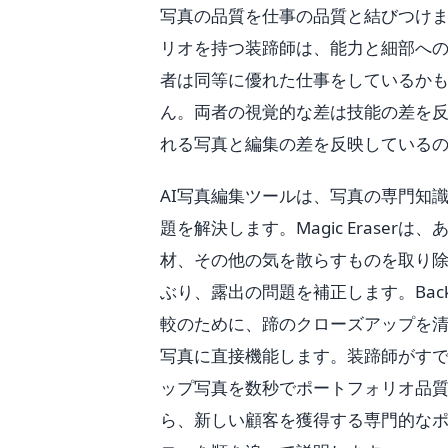
写真の品質を仕事の品質と結びつけ
リオを持つ装蹄師は、能力と細部へ
者は同等に優れた仕事をしているか
ん。両者の視覚的な差は技能の差を反
れる写真と編集の差を反映している
AI写真編集ツールは、写真の専門知
題を解決します。Magic Erase
材、その他の気を散らすものを取り除き
ぶり、露出の問題を補正します。Back
較のために、蹄のクローズアップを
写真に直接機能します。装蹄師がす
ップ写真を数秒でポートフォリオ品
ら、新しい顧客を獲得する専門的な