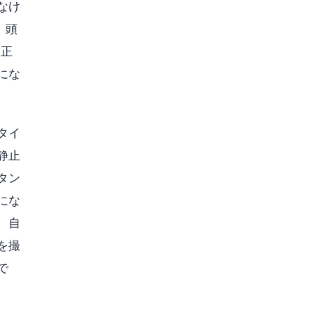
なけ
、頭
補正
にな
タイ
静止
タン
にな
、自
を撮
で