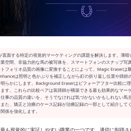
師が直面する特定の視覚的マーケティングの課題を解決します。薄暗
作業空間、非協力的な馬の被写体を、スマートフォンのスナップ写
ォリオ品質の画像に変換することによって。Magic Eraserは
Enhanceは照明と色かぶりを補正しながら釘の折り返し位置や蹄鉄
かにします。Background Eraserはビフォーアフター比較に
します。これらの比較ペアは装蹄師が構築できる最も効果的なマー
た仕事の品質の違いを、そうでなければ気づかないかもしれない馬
はまた、矯正と治療のケース記録が治療記録の一部として紹介して
介関係を強化します。
も最も視覚的に実証しやすい職業の一つです。適切に削蹄さ