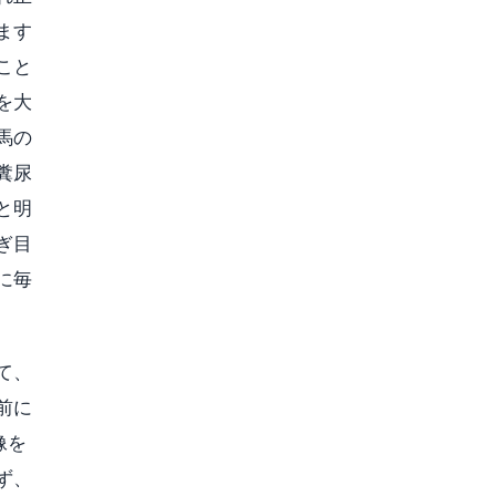
ます
こと
を大
馬の
糞尿
と明
ぎ目
に毎
て、
前に
像を
ず、