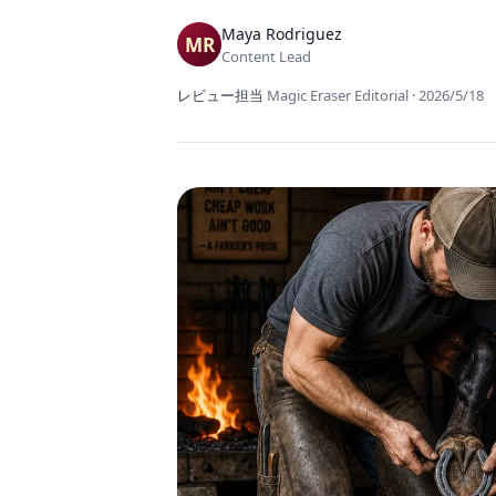
Maya Rodriguez
Content Lead
レビュー担当
Magic Eraser Editorial
·
2026/5/18