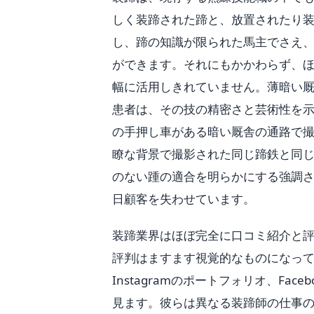
しく装蹄された蹄と、放置されたり
し、蹄の知識が限られた馬主でさえ
ができます。それにもかかわらず、
幅に活用しきれていません。薄暗い
患者は、その技の精密さと芸術性を
の手押し車がある暗い厩舎の通路で
瞭な背景で撮影された同じ蹄鉄と同
のない踵の適合を明らかにする強調
日顧客を失わせています。
装蹄業界はほぼ完全に口コミ紹介と
評判はますます視覚的なものになっ
Instagramのポートフォリオ、Fa
見ます。彼らは異なる装蹄師の仕事