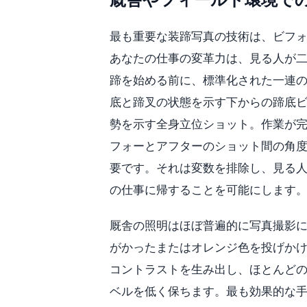
最も重要な装蹄写真の技術は、ビフ
あなたの仕事の変革力は、見る人が
蹄を始める前に、標準化された一連
底と蹄叉の状態を示す下からの蹄底
勢を示す全身立位ショット。作業が
フォーとアフターのショット間の角
要です。それは変数を排除し、見る
の仕事に帰することを可能にします
厩舎の照明はほぼ普遍的に写真撮影
がかったまたはオレンジ色を投げか
コントラストを生み出し、ほとんど
ベルを低く保ちます。最も効果的な