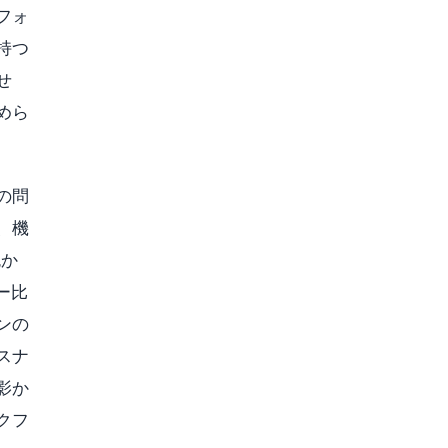
フォ
持つ
せ
めら
の問
、機
色か
ー比
ンの
スナ
影か
クフ