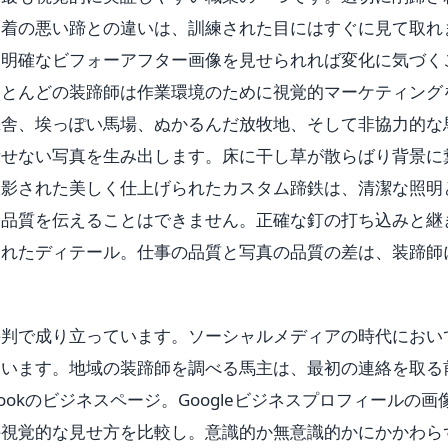
装着の悪い蹄との違いは、訓練された目にはすぐに見て取れ
、明確なビフォーアフター画像を見せられれば変化に気づく
ほとんどの装蹄師は作業環境のために視覚的マーケティング
厩舎、埃っぽい馬場、ぬかるんだ放牧地、そして非協力的な
示せない写真を生み出します。床に干し草が散らばり背景に
撮影された美しく仕上げられたカスタム蹄鉄は、清潔な照明
じ品質を伝えることはできません。正確な釘の打ち込みと継
されたディテール。仕事の品質と写真の品質の差は、装蹄師
評判で成り立っています。ソーシャルメディアの時代におい
ています。地域の装蹄師を調べる馬主は、最初の連絡を取る
cebookのビジネスページ。Googleビジネスプロフィールの画
の視覚的な見せ方を比較し。意識的か無意識的かにかかわら