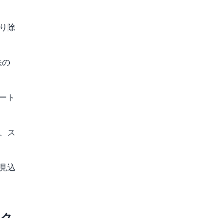
取り除
鉄の
ポート
、ス
見込
ック