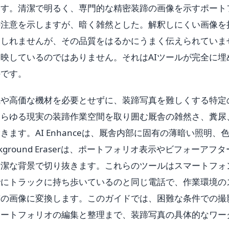
ます。清潔で明るく、専門的な精密装蹄の画像を示すポート
の注意を示しますが、暗く雑然とした。解釈しにくい画像を
もしれませんが、その品質をはるかにうまく伝えられていま
映しているのではありません。それはAIツールが完全に埋
のです。
識や高価な機材を必要とせずに、装蹄写真を難しくする特定
rは、あらゆる現実の装蹄作業空間を取り囲む厩舎の雑然さ、糞尿
ます。AI Enhanceは、厩舎内部に固有の薄暗い照明、
ground Eraserは、ポートフォリオ表示やビフォーアフタ
清潔な背景で切り抜きます。これらのツールはスマートフォ
でにトラックに持ち歩いているのと同じ電話で、作業環境の
質の画像に変換します。このガイドでは、困難な条件での撮
ポートフォリオの編集と整理まで、装蹄写真の具体的なワー