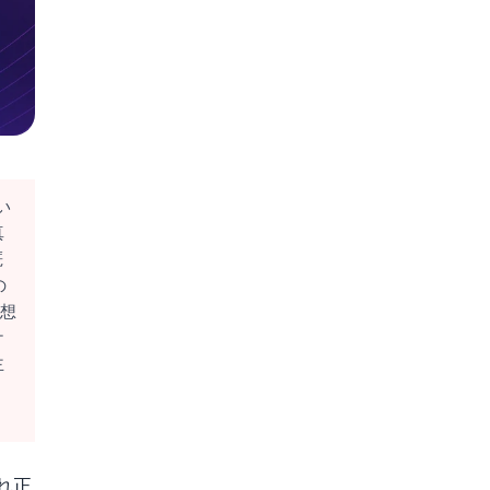
い
真
厩
の
理想
ケ
主
く
れ正