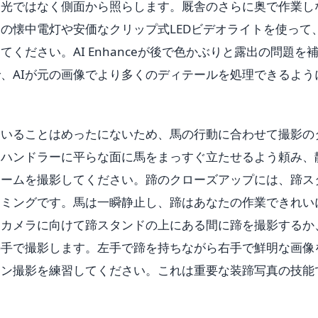
逆光ではなく側面から照らします。厩舎のさらに奥で作業し
の懐中電灯や安価なクリップ式LEDビデオライトを使って
ください。AI Enhanceが後で色かぶりと露出の問題を
、AIが元の画像でより多くのディテールを処理できるよう
ていることはめったにないため、馬の行動に合わせて撮影の
。ハンドラーに平らな面に馬をまっすぐ立たせるよう頼み、
レームを撮影してください。蹄のクローズアップには、蹄ス
イミングです。馬は一瞬静止し、蹄はあなたの作業できれい
をカメラに向けて蹄スタンドの上にある間に蹄を撮影するか
の手で撮影します。左手で蹄を持ちながら右手で鮮明な画像
ォン撮影を練習してください。これは重要な装蹄写真の技能