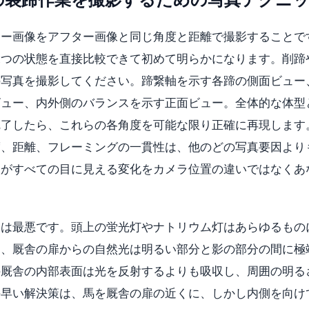
ォー画像をアフター画像と同じ角度と距離で撮影することで
二つの状態を直接比較できて初めて明らかになります。削蹄
の写真を撮影してください。蹄繋軸を示す各蹄の側面ビュー
ビュー、内外側のバランスを示す正面ビュー。全体的な体型
完了したら、これらの各角度を可能な限り正確に再現します
度、距離、フレーミングの一貫性は、他のどの写真要因より
人がすべての目に見える変化をカメラ位置の違いではなくあ
。
には最悪です。頭上の蛍光灯やナトリウム灯はあらゆるもの
け、厩舎の扉からの自然光は明るい部分と影の部分の間に極
の厩舎の内部表面は光を反射するよりも吸収し、周囲の明る
手早い解決策は、馬を厩舎の扉の近くに、しかし内側を向け