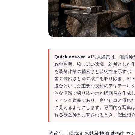
Quick answer:
AI写真編集は、装蹄
厩舎照明、埃っぽい環境、雑然とした
を装蹄作業の精密さと芸術性を示すポートフ
舎の雑然さと蹄の破片を取り除き、AI 
適合といった重要な技術のディテールを明ら
的な清潔で切り抜かれた蹄画像を作成
ティング資産であり、良い仕事と優れ
に見えるようにします。専門的な写真
れる獣医師と共有されるとき、獣医紹
装蹄は、現存する熟練技能職の中で