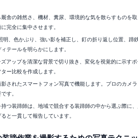
業写真から厩舎の雑然さ、機材、糞尿、環境的な気を散らすものを
術に完全に集中させます。
薄暗い照明、色かぶり、強い影を補正し、釘の折り返し位置、蹄
ディテールを明らかにします。
、蹄のクローズアップを清潔な背景で切り抜き、変化を視覚的に示す
フター比較を作成します。
撮影されたスマートフォン写真で機能します。プロのカメラ
要です。
を持つ装蹄師は、地域で競合する装蹄師の中から選ぶ際に、
げると一貫して報告しています。
の装蹄作業を撮影するための写真テクニ