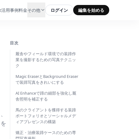
除
活用事例
料金
その他
ログイン
編集を始める
目次
厩舎やフィールド環境での装蹄作
業を撮影するための写真テクニッ
ク
Magic EraserとBackground Eraser
で装蹄写真をきれいにする
AI Enhanceで蹄の細部を強化し厩
舎照明を補正する
馬のクライアントを獲得する装蹄
し、
ポートフォリオとソーシャルメデ
ィアプレゼンスの構築
トを
矯正・治療装蹄ケースのための専
門写真撮影