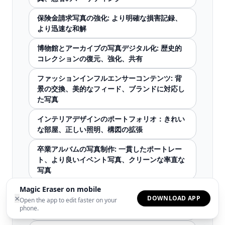
保険金請求写真の強化: より明確な損害記録、
より迅速な和解
博物館とアーカイブの写真デジタル化: 歴史的
コレクションの復元、強化、共有
ファッションインフルエンサーコンテンツ: 背
景の交換、美的なフィード、ブランドに対応し
た写真
インテリアデザインのポートフォリオ：きれい
な部屋、正しい照明、構図の拡張
卒業アルバムの写真制作: 一貫したポートレー
ト、より良いイベント写真、クリーンな率直な
写真
Magic Eraser on mobile
非営利募金活動のビジュアル: 寄付者の呼びか
×
DOWNLOAD APP
け、イベントの写真、キャンペーンのグラフィ
Open the app to edit faster on your
phone.
ックス