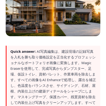
Quick answer:
AI写真編集は、建設現場の記録写真
を入札を勝ち取り価格設定を正当化するプロフェッシ
ョナルなポートフォリオ画像に変換します。Magic
Eraserを使用して、完成写真からダンプスター、足
場、仮設トイレ、資材パレット、作業車両を除去しま
す。すべての画像をAI Enhanceで処理し、露出を補正
し、色温度をバランスさせ、サイディング、石材、屋
根、内装仕上げの建築ディテールをシャープにしま
す。マスキングテープ、保護カバー、残置資材を除去
して内装仕上げ写真をクリーンアップします。すべて