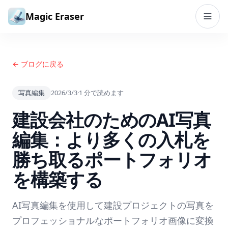
コンテンツへスキップ
Magic Eraser
← ブログに戻る
写真編集
2026/3/3
·
1
分で読めます
建設会社のためのAI写真
編集：より多くの入札を
勝ち取るポートフォリオ
を構築する
AI写真編集を使用して建設プロジェクトの写真を
プロフェッショナルなポートフォリオ画像に変換