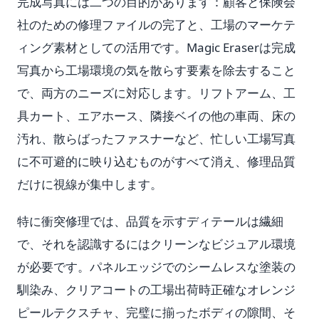
完成写真には二つの目的があります：顧客と保険会
社のための修理ファイルの完了と、工場のマーケテ
ィング素材としての活用です。Magic Eraserは完成
写真から工場環境の気を散らす要素を除去すること
で、両方のニーズに対応します。リフトアーム、工
具カート、エアホース、隣接ベイの他の車両、床の
汚れ、散らばったファスナーなど、忙しい工場写真
に不可避的に映り込むものがすべて消え、修理品質
だけに視線が集中します。
特に衝突修理では、品質を示すディテールは繊細
で、それを認識するにはクリーンなビジュアル環境
が必要です。パネルエッジでのシームレスな塗装の
馴染み、クリアコートの工場出荷時正確なオレンジ
ピールテクスチャ、完璧に揃ったボディの隙間、そ