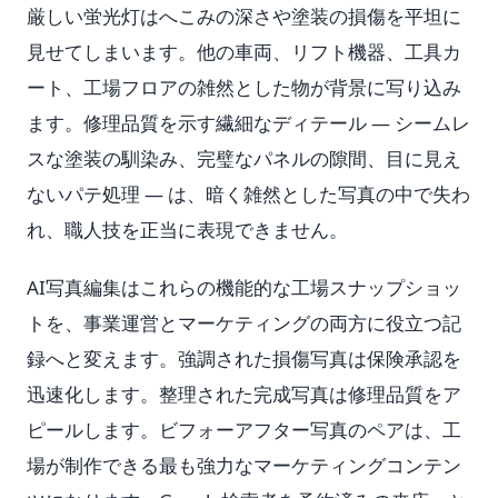
厳しい蛍光灯はへこみの深さや塗装の損傷を平坦に
見せてしまいます。他の車両、リフト機器、工具カ
ート、工場フロアの雑然とした物が背景に写り込み
ます。修理品質を示す繊細なディテール — シームレ
スな塗装の馴染み、完璧なパネルの隙間、目に見え
ないパテ処理 — は、暗く雑然とした写真の中で失わ
れ、職人技を正当に表現できません。
AI写真編集はこれらの機能的な工場スナップショッ
トを、事業運営とマーケティングの両方に役立つ記
録へと変えます。強調された損傷写真は保険承認を
迅速化します。整理された完成写真は修理品質をア
ピールします。ビフォーアフター写真のペアは、工
場が制作できる最も強力なマーケティングコンテン