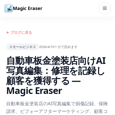
コンテンツへスキップ
Magic Eraser
← ブログに戻る
スモールビジネス
2026/4/10
·
1
分で読めます
自動車板金塗装店向けAI
写真編集：修理を記録し
顧客を獲得する —
Magic Eraser
自動車板金塗装店のAI写真編集で損傷記録、保険
請求、ビフォーアフターマーケティング、顧客コ