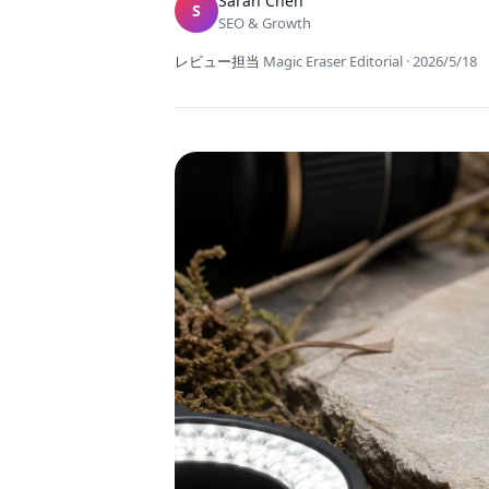
Sarah Chen
S
SEO & Growth
レビュー担当
Magic Eraser Editorial
·
2026/5/18