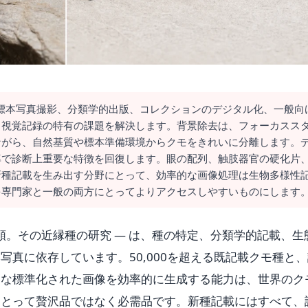
、標本写真撮影、分類学的出版、コレクションのデジタル化、一般向
る視覚記録の特有の課題を解決します。背景除去は、フォーカスス
ながら、自然基質や標本準備環境からクモをきれいに分離します。
率で診断上重要な特徴を回復します。眼の配列、触肢器官の硬化片
新種記載を生み出す分野にとって、効率的な画像処理は生物多様性
を専門家と一般の両方にとってよりアクセスしやすいものにします
類。その近縁種の研究 — は、種の特定、分類学的記載、生
真に依存しています。50,000を超える既記載クモ種と、
細な標準化された画像を効率的に生成する能力は、世界のク
にとって贅沢品ではなく必需品です。新種記載にはすべて、