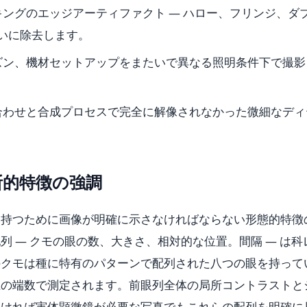
キングのエッジアーティファクト — ハロー、フリンジ、ダ
れいに除去します。
ズン、機材セットアップをまたいで異なる照明条件下で撮影
合わせと合成プロセスで完全に解像されなかった微細なディ
断的特徴の強調
を持つために画像が明確に示さなければならない形態的特徴
 — クモの眼の数、大きさ、相対的な位置。間隔 — は科
のクモは種に特有のパターンで配列された八つの眼を持って
径の端数で測定されます。前眼列全体の局所コントラストと
なければ実体顕微鏡が必要な写真でもこれらの配列を明確に