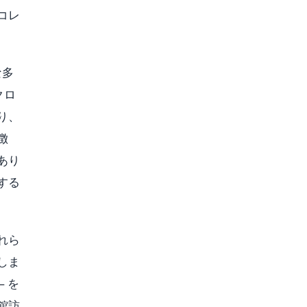
コレ
な多
クロ
り、
徴
あり
する
れら
しま
 を
館訪