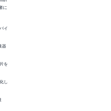
者に
バイ
肢器
破片を
化し
ま