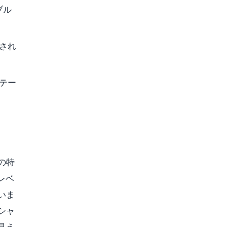
ブル
され
テー
の特
レベ
いま
シャ
見え