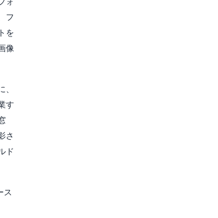
フォ
、フ
トを
画像
に、
業す
窓
影さ
ルド
ース