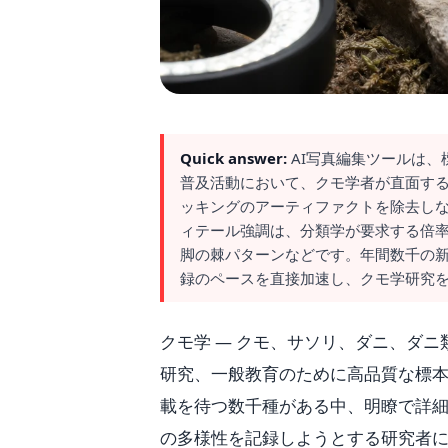
Quick answer:
AI写真編集ツールは
普及活動において、クモ学者が直面す
ッキングのアーティファクトを除去し
ィテール強調は、分類学が要求する倍
脚の棘パターンなどです。年間数千の
録のペースを直接加速し、クモ学研究
クモ学 — クモ、サソリ、ダニ、ダニ
研究、一般教育のために高品質な標本写
載を待つ数千種がある中、明瞭で詳
の多様性を記録しようとする研究者