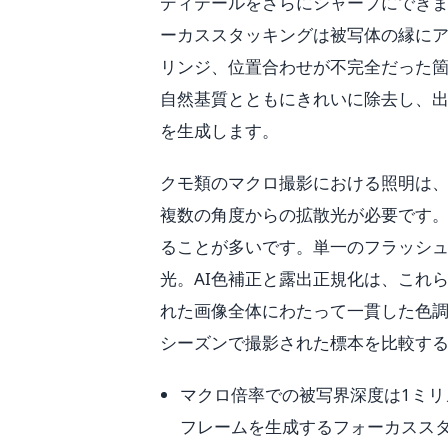
ディテールをさらにシャープにでき
ーカススタッキングは被写体の縁に
リンジ、位置合わせが不完全だった箇
自然基質とともにきれいに除去し、
を生成します。
クモ類のマクロ撮影における照明は
複数の角度からの拡散光が必要です
ることが多いです。単一のフラッシ
光。AI色補正と露出正規化は、これ
れた画像全体にわたって一貫した色
シーズンで撮影された標本を比較す
マクロ倍率での被写界深度は1ミ
フレームを生成するフォーカスス