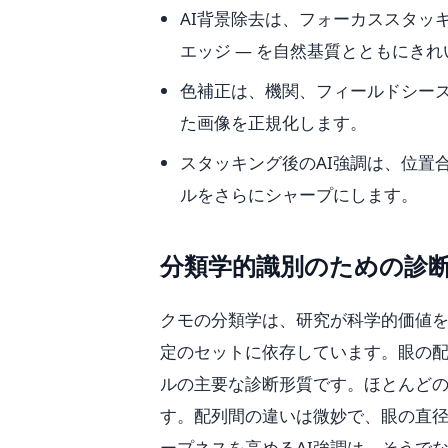
AI背景除去は、フォーカススタッ
エッジ — を自然基質とともにき
色補正は、機関、フィールドシー
た画像を正規化します。
スタッキング後のAI強調は、位置
ルをさらにシャープにします。
分類学的識別のための診
クモの分類学は、研究が科学的価値
定のセットに依存しています。眼の配列
ルの主要な診断形質です。ほとんど
す。配列間の違いは微妙で、眼の直
ープネスを高めるAI強調は、そうで