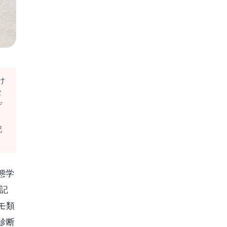
け
タ
デ
、
記
。
態学
記
モ類
診断