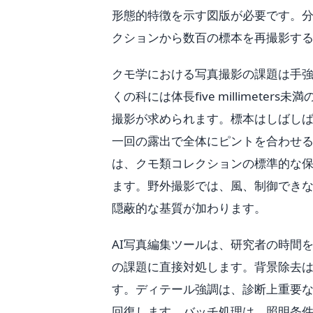
形態的特徴を示す図版が必要です。
クションから数百の標本を再撮影す
クモ学における写真撮影の課題は手強
くの科には体長five millimet
撮影が求められます。標本はしばしば三
一回の露出で全体にピントを合わせ
は、クモ類コレクションの標準的な
ます。野外撮影では、風、制御でき
隠蔽的な基質が加わります。
AI写真編集ツールは、研究者の時間
の課題に直接対処します。背景除去
す。ディテール強調は、診断上重要な微
回復します。バッチ処理は、照明条