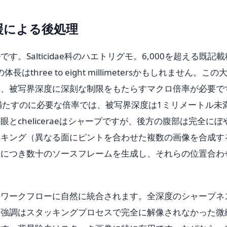
援による後処理
。Salticidae科のハエトリグモ。6,000を超える既記
three to eight millimetersかもしれません。この
は、被写界深度に深刻な制限をもたらすマクロ倍率が必要で
フレームを満たすのに必要な倍率では、被写界深度は1ミリメートル未
とcheliceraeはシャープですが、後方の腹部は完全にぼ
ッキング（異なる面にピントを合わせた複数の画像を合成す
ーにつき数十のソースフレームを生成し、それらの位置合わ
のワークフローに自然に統合されます。全深度のシャープネ
I強調はスタッキングプロセスで完全に解像されなかった微