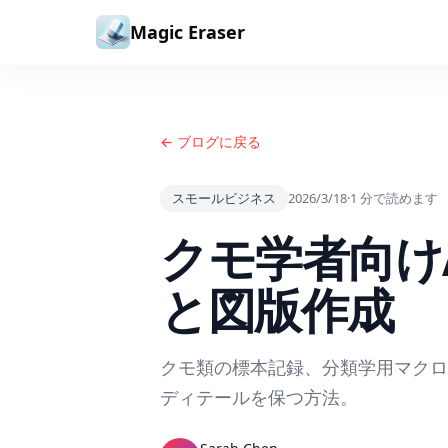
コンテンツへスキップ
Magic Eraser
← ブログに戻る
スモールビジネス
2026/3/18
·
1
分で読めます
クモ学者向け
と図版作成
クモ類の標本記録、分類学用マクロ
ディテールを保つ方法。