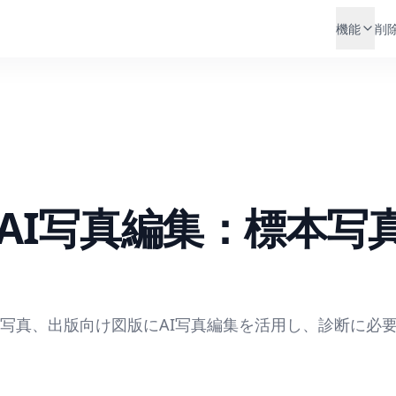
機能
削
AI写真編集：標本写
写真、出版向け図版にAI写真編集を活用し、診断に必