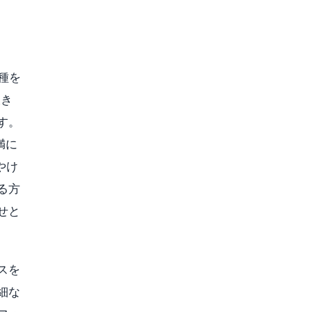
載種を
大き
す。
満に
やけ
る方
せと
スを
細な