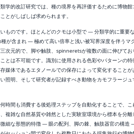
分類学的改訂研究では、種の境界を再評価するために博物館
ることがしばしば求められます。
いものです。ほとんどのクモは小型で — 分類学的に重要
ers未満の種が含まれ — 極めて高い倍率と浅い被写界深度を伴うマ
次元的で、脚や触肢、spinneretsが複数の面に伸びてお
ることは不可能です。識別に使用される色彩やパターンの特
保存媒体であるエタノールでの保存によって変化することが
ない照明、そして研究者が記録すべき動物をカモフラージュ
を何時間も消費する後処理ステップを自動化することで、こ
は、複雑な自然基質や雑然とした実験室環境から標本を分離
細な形態的特徴 — 眼の配列、脚の棘、触肢器官の構造 —
件がセッション間で変化した複数日にわたる採集旅行や博物