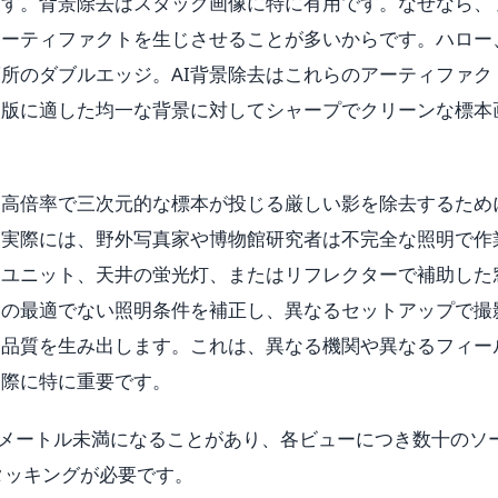
ます。背景除去はスタック画像に特に有用です。なぜなら、
アーティファクトを生じさせることが多いからです。ハロー
所のダブルエッジ。AI背景除去はこれらのアーティファク
出版に適した均一な背景に対してシャープでクリーンな標本
、高倍率で三次元的な標本が投じる厳しい影を除去するため
。実際には、野外写真家や博物館研究者は不完全な照明で作
ュユニット、天井の蛍光灯、またはリフレクターで補助した
らの最適でない照明条件を補正し、異なるセットアップで撮
調品質を生み出します。これは、異なる機関や異なるフィー
る際に特に重要です。
リメートル未満になることがあり、各ビューにつき数十のソ
タッキングが必要です。