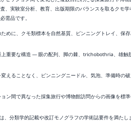
調査、実験室分析、教育、出版期限のバランスを取るクモ学
な必需品です。
のために、クモ類標本を自然基質、ピンニングトレイ、保存
要な構造 — 眼の配列、脚の棘、trichobothria、雄触
態的特徴を変えることなく、ピンニングニードル、気泡、準備時の
ション間で異なった採集旅行や博物館訪問からの画像を標準
ートは、分類学的記載や改訂モノグラフの学術誌要件を満たし