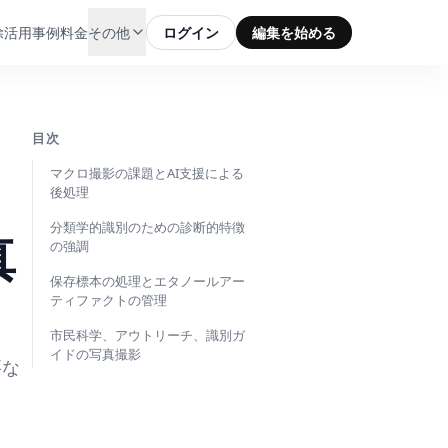
除
活用事例
料金
その他
ログイン
編集を始める
目次
マクロ撮影の課題とAI支援による
後処理
分類学的識別のための診断的特徴
真
の強調
保存標本の処理とエタノールアー
ティファクトの管理
市民科学、アウトリーチ、識別ガ
イドの写真撮影
要な