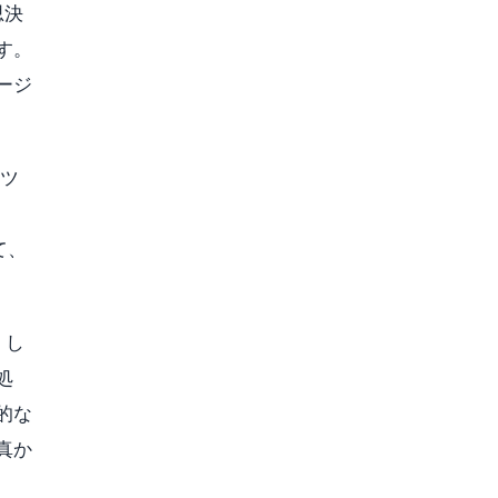
思決
す。
ージ
ンツ
て、
。し
処
的な
真か