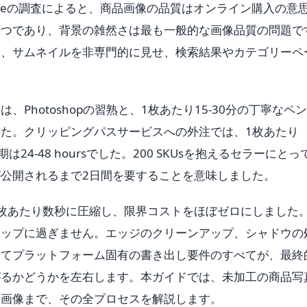
tituteの調査によると、商品画像の品質はオンライン購入の意
一つであり、背景の雑然さは最も一般的な画像品質の問題で
し、サムネイルを非専門的に見せ、検索結果やカテゴリーペ
Photoshopの習熟と、1枚あたり15-30分の丁寧なペ
た。クリッピングパスサービスへの外注では、1枚あたり
納期は24-48 hoursでした。200 SKUsを抱えるセラーにとっ
出品が公開されるまで2日間を要することを意味しました。
1枚あたり数秒に圧縮し、限界コストをほぼゼロにしました
テップに過ぎません。エッジのクリーンアップ、シャドウの
してプラットフォーム固有の書き出し要件のすべてが、最終
がるかどうかを左右します。本ガイドでは、未加工の商品写
品画像まで、その全プロセスを解説します。