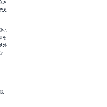
立さ
伝え
像の
準を
以外
な
の視