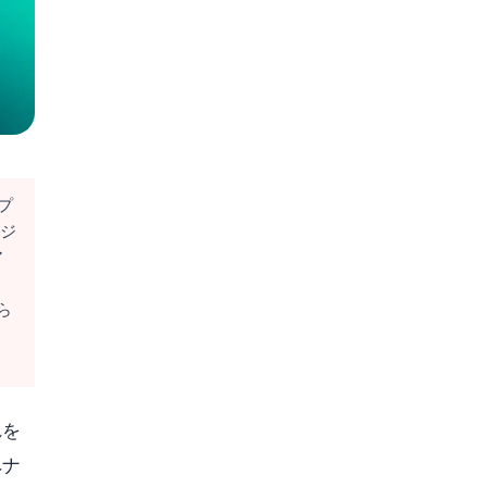
プ
ッジ
ア
ら
う
れを
ペナ