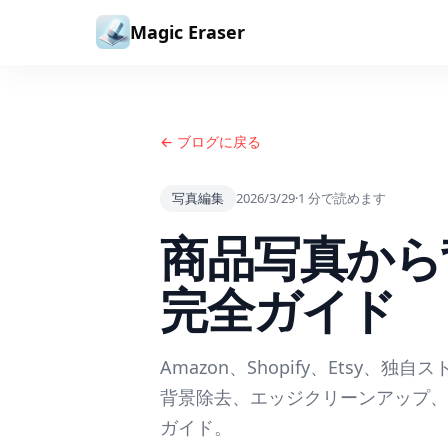
コンテンツへスキップ
Magic Eraser
← ブログに戻る
写真編集
2026/3/29
·
1
分で読めます
商品写真から
完全ガイド
Amazon、Shopify、Etsy
背景除去、エッジクリーンアップ、
ガイド。