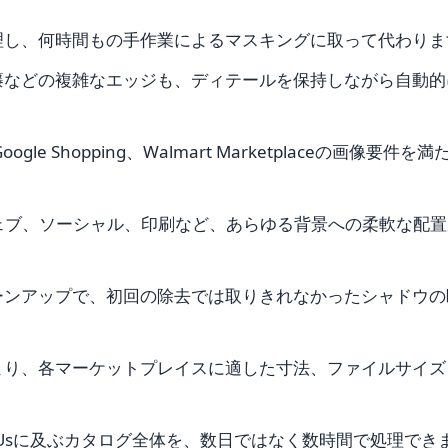
理し、何時間もの手作業によるマスキングに取って代わりま
籐などの複雑なエッジも、ディテールを保持しながら自動的
gle Shopping、Walmart Marketplaceの画像要件を満
ェブ、ソーシャル、印刷など、あらゆる背景への柔軟な配置
ジのクリーンアップで、初回の除去では取りきれなかったシャドウ
より、各マーケットプレイスに適した寸法、ファイルサイズ
0 SKUsに及ぶカタログ全体を、数日ではなく数時間で処理でき