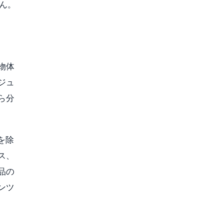
ん。
物体
ジュ
ら分
を除
ス、
品の
ンツ