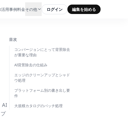
除
活用事例
料金
その他
ログイン
編集を始める
目次
コンバージョンにとって背景除去
が重要な理由
AI背景除去の仕組み
：
エッジのクリーンアップとシャド
ウ処理
プラットフォーム別の書き出し要
件
AI
大規模カタログのバッチ処理
ップ