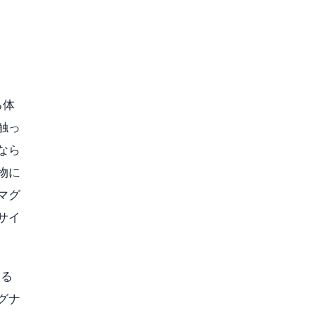
る体
触っ
なら
物に
マグ
サイ
する
グナ