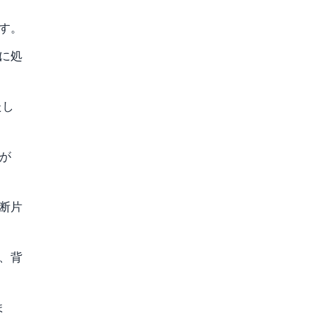
す。
に処
たし
が
の断片
、背
ま