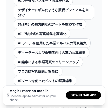
AIで完璧なパスポート写真を作成
デザイナーに頼んだような販促ビジュアルを自
分で
SNS向けの魅力的なAIアートを数秒で作成
AI で結婚式の写真編集を高速化
AI ツールを使用した卒業アルバムの写真編集
ディーラーおよび販売者向けの車の写真編集
AI編集による料理写真のクリーンアップ
プロの顔写真編集が簡単に
AIツールを使ったペットの写真編集
AIによる仮想ステージング
Magic Eraser on mobile
×
DOWNLOAD APP
Open the app to edit faster on your
レストランのメニュー写真編集
phone.