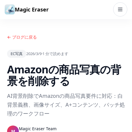
コンテンツへスキップ
Magic Eraser
← ブログに戻る
EC写真
2026/3/9
·
1
分で読めます
Amazonの商品写真の背
景を削除する
AI背景削除でAmazonの商品写真要件に対応：白
背景義務、画像サイズ、A+コンテンツ、バッチ処
理のワークフロー
Magic Eraser Team
M